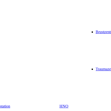
Brustzen
Traumaze
vstation
HNO