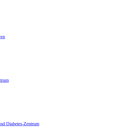
ren
trum
und Diabetes-Zentrum