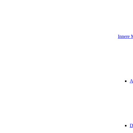
Innere 
A
D