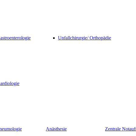
astroenterologie
Unfallchirurgie/ Orthopädie
ardiologie
neumologie
Anästhesie
Zentrale Nota