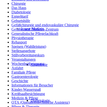
Chirurgie
Das Haus
Diabetologie
Entgelttarif
Geburtshilfe
Gefäßchirurgie und endovaskuläre Chirurgie
Innere Medizin
Gefäße- und Diabetes-Zentrum
Generalistische Pflegefachkraft
Physiotherapie
Rehasport
Speisen (Wahlleistung)
Stellenangebote
Stillvorbereitungskurs
Veranstaltungen
Wochenbettbetreuung
Angiologie
Anfahrt
Familiale Pflege
Gastroenterologie
Geschichte
Informationen für Besucher
Kinder-Wasserspaß
Kreißsaalbesichtigung
Medizin & Pflege
Diabetologie
OTA (Operationstechnische Assistenz)
Pflege & Therapie