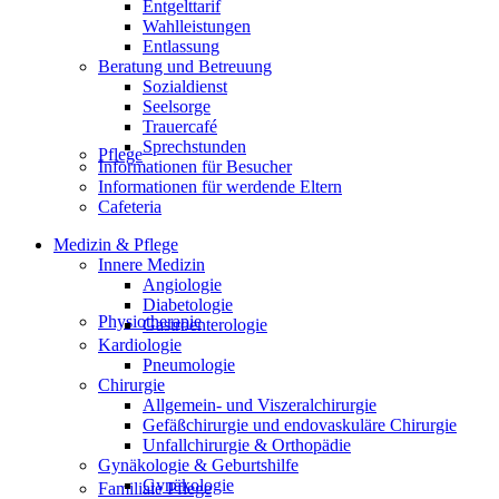
Entgelttarif
Wahlleistungen
Entlassung
Beratung und Betreuung
Sozialdienst
Seelsorge
Trauercafé
Sprechstunden
Pflege
Informationen für Besucher
Informationen für werdende Eltern
Cafeteria
Medizin & Pflege
Innere Medizin
Angiologie
Diabetologie
Physiotherapie
Gastroenterologie
Kardiologie
Pneumologie
Chirurgie
Allgemein- und Viszeralchirurgie
Gefäßchirurgie und endovaskuläre Chirurgie
Unfallchirurgie & Orthopädie
Gynäkologie & Geburtshilfe
Gynäkologie
Familiale Pflege