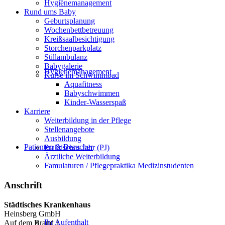
Hygienemanagement
Rund ums Baby
Geburtsplanung
Wochenbettbetreuung
Kreißsaalbesichtigung
Storchenparkplatz
Stillambulanz
Babygalerie
Hygienemanagement
Kurse im Schwimmbad
Aquafitness
Babyschwimmen
Kinder-Wasserspaß
Karriere
Weiterbildung in der Pflege
Stellenangebote
Ausbildung
Patienten & Besucher
Praktisches Jahr (PJ)
Ärztliche Weiterbildung
Famulaturen / Pflegepraktika Medizinstudenten
Anschrift
Städtisches Krankenhaus
Heinsberg GmbH
Ihr Aufenthalt
Auf dem Brand 1