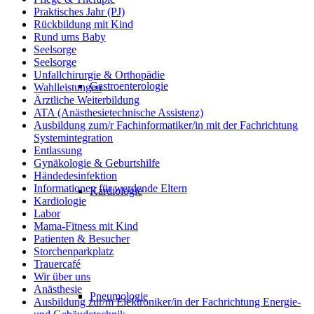
Praktisches Jahr (PJ)
Rückbildung mit Kind
Rund ums Baby
Seelsorge
Seelsorge
Unfallchirurgie & Orthopädie
Gastroenterologie
Wahlleistungen
Ärztliche Weiterbildung
ATA (Anästhesietechnische Assistenz)
Ausbildung zum/r Fachinformatiker/in mit der Fachrichtung
Systemintegration
Entlassung
Gynäkologie & Geburtshilfe
Händedesinfektion
Informationen für werdende Eltern
Kardiologie
Kardiologie
Labor
Mama-Fitness mit Kind
Patienten & Besucher
Storchenparkplatz
Trauercafé
Wir über uns
Anästhesie
Pneumologie
Ausbildung zur/m Elektroniker/in der Fachrichtung Energie-