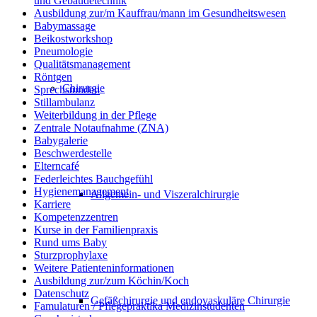
und Gebäudetechnik
Ausbildung zur/m Kauffrau/mann im Gesundheitswesen
Babymassage
Beikostworkshop
Pneumologie
Qualitätsmanagement
Röntgen
Chirurgie
Sprechstunden
Stillambulanz
Weiterbildung in der Pflege
Zentrale Notaufnahme (ZNA)
Babygalerie
Beschwerdestelle
Elterncafé
Federleichtes Bauchgefühl
Hygienemanagement
Allgemein- und Viszeralchirurgie
Karriere
Kompetenzzentren
Kurse in der Familienpraxis
Rund ums Baby
Sturzprophylaxe
Weitere Patienteninformationen
Ausbildung zur/zum Köchin/Koch
Datenschutz
Gefäßchirurgie und endovaskuläre Chirurgie
Famulaturen / Pflegepraktika Medizinstudenten