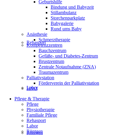
Geburtshilfe
Bindung und Babyzeit
Stillambulanz
Storchenparkplatz
Babygalerie
Rund ums Baby
Anästhesie
Schmerztherapie
Rehasport
Kompetenzzentren
Bauchzentrum
Gefäße- und Diabetes-Zentrum
Brustzentrum
Zentrale Notaufnahme (ZNA)
Traumazentrum
Palliativstation
Förderverein der Palliativstation
Labor
HNO
Pflege & Therapie
Pflege
Physiotherapie
Familiale Pflege
Rehasport
Labor
Röntgen
Röntgen