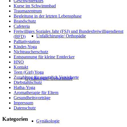
Geschwisterkurs
Kurse im Schwimmbad
Traumazentrum
Begleitung in der letzten Lebensphase
Brandschutz
Cafeteria
Freiwilliges Soziales Jahr (FSJ) und Bundesfreiwilligendienst
Unfallchirurgie/ Orthopädie
(BFD)
Palliativstation
Kinder-Yoga
Nichtraucherschutz
Entspannung für kleine Entdecker
HNO
Kontakt
Teen (Girl) Yoga
Zuzahlung für gesetzlich Versicherte
Gynäkologie/ Geburtshilfe
Diebstahlschutz
Hatha-Yoga
Aromatherapie für Eltern
Gesundheitsvorträge
Impressum
Datenschutz
Kategorien
Gynäkologie