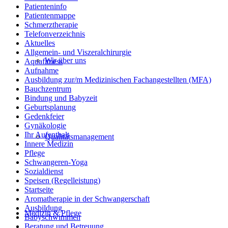
Patienteninfo
Patientenmappe
Schmerztherapie
Telefonverzeichnis
Aktuelles
Allgemein- und Viszeralchirurgie
Wir über uns
Aquafitness
Aufnahme
Ausbildung zur/m Medizinischen Fachangestellten (MFA)
Bauchzentrum
Bindung und Babyzeit
Geburtsplanung
Gedenkfeier
Gynäkologie
Ihr Aufenthalt
Qualitätsmanagement
Innere Medizin
Pflege
Schwangeren-Yoga
Sozialdienst
Speisen (Regelleistung)
Startseite
Aromatherapie in der Schwangerschaft
Ausbildung
Medizin & Pflege
Babyschwimmen
Beratung und Betreuung