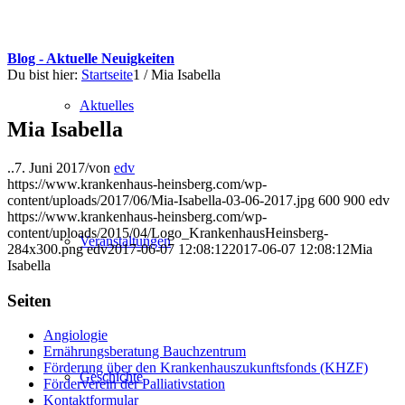
Blog - Aktuelle Neuigkeiten
Du bist hier:
Startseite
1
/
Mia Isabella
Aktuelles
Mia Isabella
..
7. Juni 2017
/
von
edv
https://www.krankenhaus-heinsberg.com/wp-
content/uploads/2017/06/Mia-Isabella-03-06-2017.jpg
600
900
edv
https://www.krankenhaus-heinsberg.com/wp-
content/uploads/2015/04/Logo_KrankenhausHeinsberg-
Veranstaltungen
284x300.png
edv
2017-06-07 12:08:12
2017-06-07 12:08:12
Mia
Isabella
Seiten
Angiologie
Ernährungsberatung Bauchzentrum
Förderung über den Krankenhauszukunftsfonds (KHZF)
Geschichte
Förderverein der Palliativstation
Kontaktformular