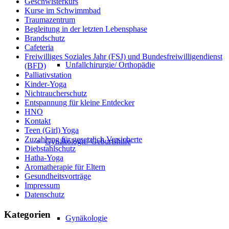
Geschwisterkurs
Kurse im Schwimmbad
Traumazentrum
Begleitung in der letzten Lebensphase
Brandschutz
Cafeteria
Freiwilliges Soziales Jahr (FSJ) und Bundesfreiwilligendienst
Unfallchirurgie/ Orthopädie
(BFD)
Palliativstation
Kinder-Yoga
Nichtraucherschutz
Entspannung für kleine Entdecker
HNO
Kontakt
Teen (Girl) Yoga
Zuzahlung für gesetzlich Versicherte
Gynäkologie/ Geburtshilfe
Diebstahlschutz
Hatha-Yoga
Aromatherapie für Eltern
Gesundheitsvorträge
Impressum
Datenschutz
Kategorien
Gynäkologie