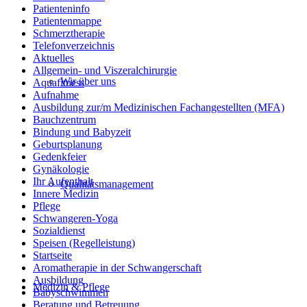
Patienteninfo
Patientenmappe
Schmerztherapie
Telefonverzeichnis
Aktuelles
Allgemein- und Viszeralchirurgie
Wir über uns
Aquafitness
Aufnahme
Ausbildung zur/m Medizinischen Fachangestellten (MFA)
Bauchzentrum
Bindung und Babyzeit
Geburtsplanung
Gedenkfeier
Gynäkologie
Ihr Aufenthalt
Qualitätsmanagement
Innere Medizin
Pflege
Schwangeren-Yoga
Sozialdienst
Speisen (Regelleistung)
Startseite
Aromatherapie in der Schwangerschaft
Ausbildung
Medizin & Pflege
Babyschwimmen
Beratung und Betreuung