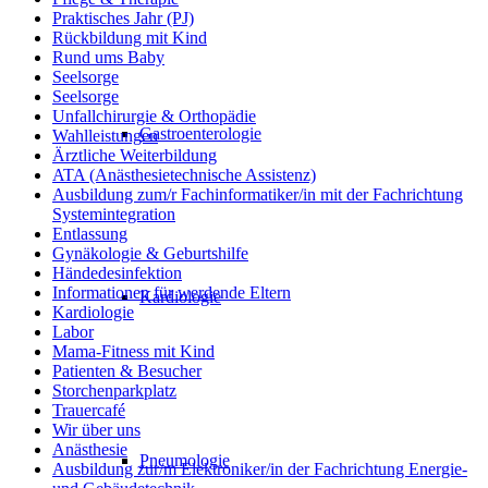
Praktisches Jahr (PJ)
Rückbildung mit Kind
Rund ums Baby
Seelsorge
Seelsorge
Unfallchirurgie & Orthopädie
Gastroenterologie
Wahlleistungen
Ärztliche Weiterbildung
ATA (Anästhesietechnische Assistenz)
Ausbildung zum/r Fachinformatiker/in mit der Fachrichtung
Systemintegration
Entlassung
Gynäkologie & Geburtshilfe
Händedesinfektion
Informationen für werdende Eltern
Kardiologie
Kardiologie
Labor
Mama-Fitness mit Kind
Patienten & Besucher
Storchenparkplatz
Trauercafé
Wir über uns
Anästhesie
Pneumologie
Ausbildung zur/m Elektroniker/in der Fachrichtung Energie-