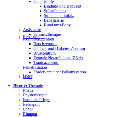
Geburtshilfe
Bindung und Babyzeit
Stillambulanz
Storchenparkplatz
Babygalerie
Rund ums Baby
Anästhesie
Schmerztherapie
Rehasport
Kompetenzzentren
Bauchzentrum
Gefäße- und Diabetes-Zentrum
Brustzentrum
Zentrale Notaufnahme (ZNA)
Traumazentrum
Palliativstation
Förderverein der Palliativstation
Labor
HNO
Pflege & Therapie
Pflege
Physiotherapie
Familiale Pflege
Rehasport
Labor
Röntgen
Röntgen