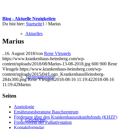
Blog - Aktuelle Neuigkeiten
Du bist hier:
Startseite
1
/
Marius
Aktuelles
Marius
..
16. August 2018
/
von
Rene Vleugels
https://www.krankenhaus-heinsberg.com/wp-
content/uploads/2018/08/Marius-13-08-2018.jpg
600
900
Rene
Vleugels
https://www.krankenhaus-heinsberg.com/wp-
content/uploads/2015/04/Logo_KrankenhausHeinsberg-
Veranstaltungen
284x300.png
Rene Vleugels
2018-08-16 11:19:42
2018-08-16
11:19:42
Marius
Seiten
Angiologie
Ernährungsberatung Bauchzentrum
Förderung über den Krankenhauszukunftsfonds (KHZF)
Geschichte
Förderverein der Palliativstation
Kontaktformular