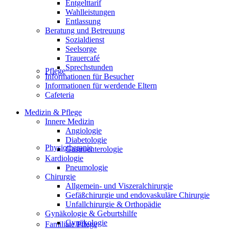
Entgelttarif
Wahlleistungen
Entlassung
Beratung und Betreuung
Sozialdienst
Seelsorge
Trauercafé
Sprechstunden
Pflege
Informationen für Besucher
Informationen für werdende Eltern
Cafeteria
Medizin & Pflege
Innere Medizin
Angiologie
Diabetologie
Physiotherapie
Gastroenterologie
Kardiologie
Pneumologie
Chirurgie
Allgemein- und Viszeralchirurgie
Gefäßchirurgie und endovaskuläre Chirurgie
Unfallchirurgie & Orthopädie
Gynäkologie & Geburtshilfe
Gynäkologie
Familiale Pflege