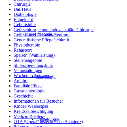
Chirurgie
Das Haus
Diabetologie
Entgelttarif
Geburtshilfe
Gefäßchirurgie und endovaskuläre Chirurgie
Innere Medizin
Gefäße- und Diabetes-Zentrum
Generalistische Pflegefachkraft
Physiotherapie
Rehasport
Speisen (Wahlleistung)
Stellenangebote
Stillvorbereitungskurs
Veranstaltungen
Wochenbettbetreuung
Angiologie
Anfahrt
Familiale Pflege
Gastroenterologie
Geschichte
Informationen für Besucher
Kinder-Wasserspaß
Kreißsaalbesichtigung
Medizin & Pflege
Diabetologie
OTA (Operationstechnische Assistenz)
Pflege & Therapie