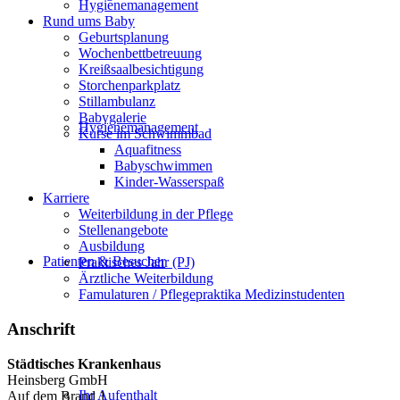
Hygienemanagement
Rund ums Baby
Geburtsplanung
Wochenbettbetreuung
Kreißsaalbesichtigung
Storchenparkplatz
Stillambulanz
Babygalerie
Hygienemanagement
Kurse im Schwimmbad
Aquafitness
Babyschwimmen
Kinder-Wasserspaß
Karriere
Weiterbildung in der Pflege
Stellenangebote
Ausbildung
Patienten & Besucher
Praktisches Jahr (PJ)
Ärztliche Weiterbildung
Famulaturen / Pflegepraktika Medizinstudenten
Anschrift
Städtisches Krankenhaus
Heinsberg GmbH
Ihr Aufenthalt
Auf dem Brand 1