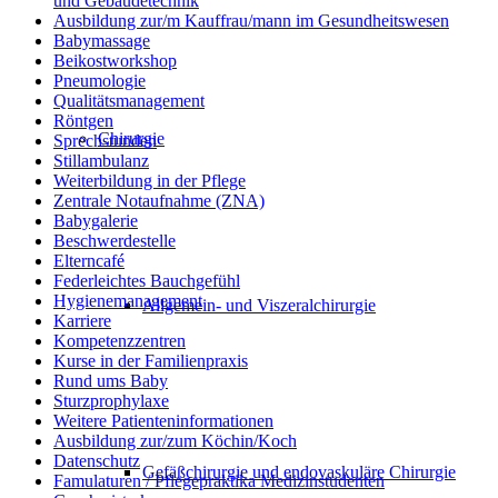
und Gebäudetechnik
Ausbildung zur/m Kauffrau/mann im Gesundheitswesen
Babymassage
Beikostworkshop
Pneumologie
Qualitätsmanagement
Röntgen
Chirurgie
Sprechstunden
Stillambulanz
Weiterbildung in der Pflege
Zentrale Notaufnahme (ZNA)
Babygalerie
Beschwerdestelle
Elterncafé
Federleichtes Bauchgefühl
Hygienemanagement
Allgemein- und Viszeralchirurgie
Karriere
Kompetenzzentren
Kurse in der Familienpraxis
Rund ums Baby
Sturzprophylaxe
Weitere Patienteninformationen
Ausbildung zur/zum Köchin/Koch
Datenschutz
Gefäßchirurgie und endovaskuläre Chirurgie
Famulaturen / Pflegepraktika Medizinstudenten