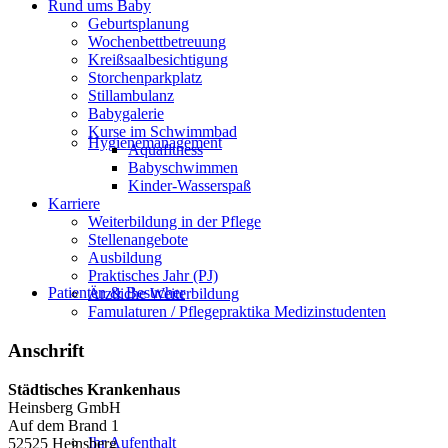
Rund ums Baby
Geburtsplanung
Wochenbettbetreuung
Kreißsaalbesichtigung
Storchenparkplatz
Stillambulanz
Babygalerie
Kurse im Schwimmbad
Hygienemanagement
Aquafitness
Babyschwimmen
Kinder-Wasserspaß
Karriere
Weiterbildung in der Pflege
Stellenangebote
Ausbildung
Praktisches Jahr (PJ)
Patienten & Besucher
Ärztliche Weiterbildung
Famulaturen / Pflegepraktika Medizinstudenten
Anschrift
Städtisches Krankenhaus
Heinsberg GmbH
Auf dem Brand 1
Ihr Aufenthalt
52525 Heinsberg