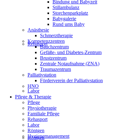
Bindung und Babyzeit
Stillambulanz
Storchenparkplatz
Babygalerie
Rund ums Baby
Anästhesie
Schmerztherapie
Kompetenzzentren
Rehasport
Bauchzentrum
Gefäße- und Diabetes-Zentrum
Brustzentrum
Zentrale Notaufnahme (ZNA)
Traumazentrum
Palliativstation
Förderverein der Palliativstation
HNO
Labor
Pflege & Therapie
Pflege
Physiotherapie
Familiale Pflege
Rehasport
Labor
Röntgen
Hygienemanagement
Röntgen