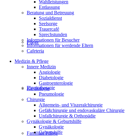
Wahlleistungen
Entlassung
Beratung und Betreuung
Sozialdienst
Seelsorge
Trauercafé
Sprechstunden
Informationen für Besucher
Pflege
Informationen für werdende Eltern
Cafeteria
Medizin & Pflege
Innere Medizin
Angiologie
Diabetologie
Gastroenterologie
Physiotherapie
Kardiologie
Pneumologie
Chirurgie
Allgemein- und Viszeralchirurgie
Gefäßchirurgie und endovaskuläre Chirurgie
Unfallchirurgie & Orthopädie
Gynäkologie & Geburtshilfe
Gynäkologie
Geburtshilfe
Familiale Pflege