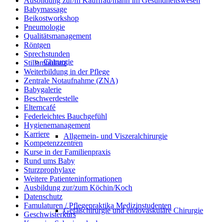
Ausbildung zur/m Kauffrau/mann im Gesundheitswesen
Babymassage
Beikostworkshop
Pneumologie
Qualitätsmanagement
Röntgen
Sprechstunden
Chirurgie
Stillambulanz
Weiterbildung in der Pflege
Zentrale Notaufnahme (ZNA)
Babygalerie
Beschwerdestelle
Elterncafé
Federleichtes Bauchgefühl
Hygienemanagement
Karriere
Allgemein- und Viszeralchirurgie
Kompetenzzentren
Kurse in der Familienpraxis
Rund ums Baby
Sturzprophylaxe
Weitere Patienteninformationen
Ausbildung zur/zum Köchin/Koch
Datenschutz
Famulaturen / Pflegepraktika Medizinstudenten
Gefäßchirurgie und endovaskuläre Chirurgie
Geschwisterkurs