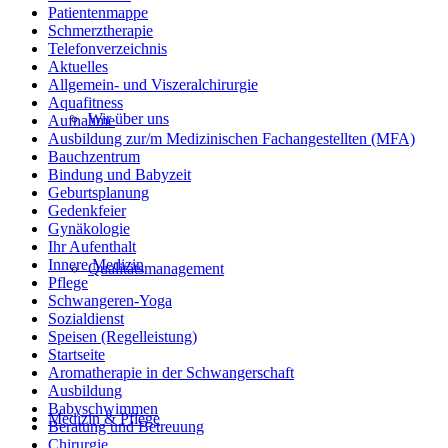
Patientenmappe
Schmerztherapie
Telefonverzeichnis
Aktuelles
Allgemein- und Viszeralchirurgie
Aquafitness
Wir über uns
Aufnahme
Ausbildung zur/m Medizinischen Fachangestellten (MFA)
Bauchzentrum
Bindung und Babyzeit
Geburtsplanung
Gedenkfeier
Gynäkologie
Ihr Aufenthalt
Innere Medizin
Qualitätsmanagement
Pflege
Schwangeren-Yoga
Sozialdienst
Speisen (Regelleistung)
Startseite
Aromatherapie in der Schwangerschaft
Ausbildung
Babyschwimmen
Medizin & Pflege
Beratung und Betreuung
Chirurgie