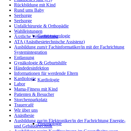
Rückbildung mit Kind
Rund ums Baby
Seelsorge
Seelsorge
Unfallchirurgie & Orthopädie
Wahlleistungen
Gastroenterologie
Ärztliche Weiterbildung
ATA (Anästhesietechnische Assistenz)
Ausbildung zum/r Fachinformatiker/in mit der Fachrichtung
Systemintegration
Entlassung
Gynäkologie & Geburtshilfe
Händedesinfektion
Informationen für werdende Eltern
Kardiologie
Kardiologie
Labor
Mama-Fitness mit Kind
Patienten & Besucher
Storchenparkplatz
Trauercafé
Wir über uns
Anästhesie
Ausbildung zur/m Elektroniker/in der Fachrichtung Energie-
Pneumologie
und Gebäudetechnik