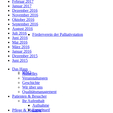
Februar 2017
Januar 2017
Dezember 2016
November 2016
Oktober 2016
September 2016
August 2016
Juli 2016
Förderverein der Palliativstation
Juni 2016
Mai 2016
März 2016
Januar 2016
Dezember 2015
Juni 2015
Das Haus
HNO
Aktuelles
Veranstaltungen
Geschichte
Wir über uns
Qualitätsmanagement
Patienten & Besucher
Ihr Aufenthalt
Aufnahme
Entgelttarif
Pflege & Therapie