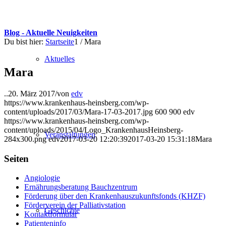
Blog - Aktuelle Neuigkeiten
Du bist hier:
Startseite
1
/
Mara
Aktuelles
Mara
..
20. März 2017
/
von
edv
https://www.krankenhaus-heinsberg.com/wp-
content/uploads/2017/03/Mara-17-03-2017.jpg
600
900
edv
https://www.krankenhaus-heinsberg.com/wp-
content/uploads/2015/04/Logo_KrankenhausHeinsberg-
Veranstaltungen
284x300.png
edv
2017-03-20 12:20:39
2017-03-20 15:31:18
Mara
Seiten
Angiologie
Ernährungsberatung Bauchzentrum
Förderung über den Krankenhauszukunftsfonds (KHZF)
Förderverein der Palliativstation
Geschichte
Kontaktformular
Patienteninfo