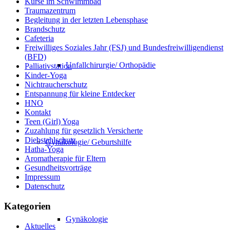
Kurse im Schwimmbad
Traumazentrum
Begleitung in der letzten Lebensphase
Brandschutz
Cafeteria
Freiwilliges Soziales Jahr (FSJ) und Bundesfreiwilligendienst
(BFD)
Unfallchirurgie/ Orthopädie
Palliativstation
Kinder-Yoga
Nichtraucherschutz
Entspannung für kleine Entdecker
HNO
Kontakt
Teen (Girl) Yoga
Zuzahlung für gesetzlich Versicherte
Diebstahlschutz
Gynäkologie/ Geburtshilfe
Hatha-Yoga
Aromatherapie für Eltern
Gesundheitsvorträge
Impressum
Datenschutz
Kategorien
Gynäkologie
Aktuelles