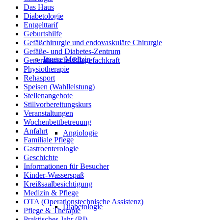
Das Haus
Diabetologie
Entgelttarif
Geburtshilfe
Gefäßchirurgie und endovaskuläre Chirurgie
Gefäße- und Diabetes-Zentrum
Innere Medizin
Generalistische Pflegefachkraft
Physiotherapie
Rehasport
Speisen (Wahlleistung)
Stellenangebote
Stillvorbereitungskurs
Veranstaltungen
Wochenbettbetreuung
Anfahrt
Angiologie
Familiale Pflege
Gastroenterologie
Geschichte
Informationen für Besucher
Kinder-Wasserspaß
Kreißsaalbesichtigung
Medizin & Pflege
OTA (Operationstechnische Assistenz)
Diabetologie
Pflege & Therapie
Praktisches Jahr (PJ)