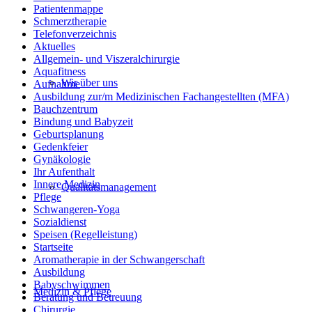
Patientenmappe
Schmerztherapie
Telefonverzeichnis
Aktuelles
Allgemein- und Viszeralchirurgie
Aquafitness
Wir über uns
Aufnahme
Ausbildung zur/m Medizinischen Fachangestellten (MFA)
Bauchzentrum
Bindung und Babyzeit
Geburtsplanung
Gedenkfeier
Gynäkologie
Ihr Aufenthalt
Innere Medizin
Qualitätsmanagement
Pflege
Schwangeren-Yoga
Sozialdienst
Speisen (Regelleistung)
Startseite
Aromatherapie in der Schwangerschaft
Ausbildung
Babyschwimmen
Medizin & Pflege
Beratung und Betreuung
Chirurgie