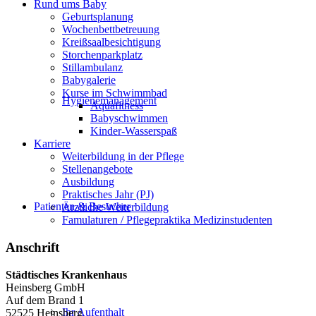
Rund ums Baby
Geburtsplanung
Wochenbettbetreuung
Kreißsaalbesichtigung
Storchenparkplatz
Stillambulanz
Babygalerie
Kurse im Schwimmbad
Hygienemanagement
Aquafitness
Babyschwimmen
Kinder-Wasserspaß
Karriere
Weiterbildung in der Pflege
Stellenangebote
Ausbildung
Praktisches Jahr (PJ)
Patienten & Besucher
Ärztliche Weiterbildung
Famulaturen / Pflegepraktika Medizinstudenten
Anschrift
Städtisches Krankenhaus
Heinsberg GmbH
Auf dem Brand 1
Ihr Aufenthalt
52525 Heinsberg