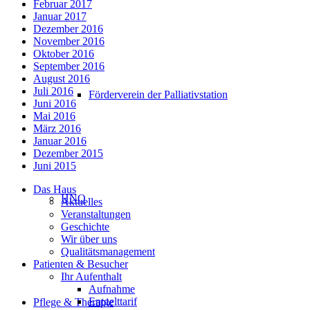
Februar 2017
Januar 2017
Dezember 2016
November 2016
Oktober 2016
September 2016
August 2016
Juli 2016
Förderverein der Palliativstation
Juni 2016
Mai 2016
März 2016
Januar 2016
Dezember 2015
Juni 2015
Das Haus
HNO
Aktuelles
Veranstaltungen
Geschichte
Wir über uns
Qualitätsmanagement
Patienten & Besucher
Ihr Aufenthalt
Aufnahme
Entgelttarif
Pflege & Therapie