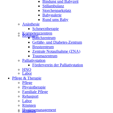
Bindung und Babyzeit
Stillambulanz
Storchenparkplatz
Babygalerie
Rund ums Baby
Anästhesie
Schmerztherapie
Kompetenzzentren
Rehasport
Bauchzentrum
Gefäße- und Diabetes-Zentrum
Brustzentrum
Zentrale Notaufnahme (ZNA)
Traumazentrum
Palliativstation
Förderverein der Palliativstation
HNO
Labor
Pflege & Therapie
Pflege
Physiotherapie
Familiale Pflege
Rehasport
Labor
Röntgen
Hygienemanagement
Röntgen