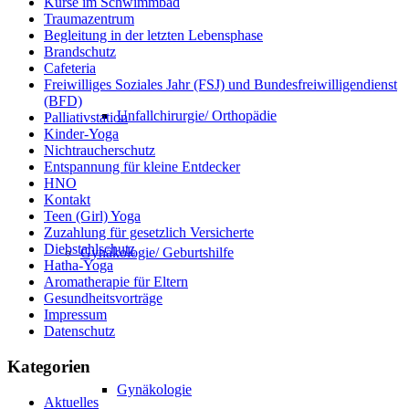
Kurse im Schwimmbad
Traumazentrum
Begleitung in der letzten Lebensphase
Brandschutz
Cafeteria
Freiwilliges Soziales Jahr (FSJ) und Bundesfreiwilligendienst
(BFD)
Unfallchirurgie/ Orthopädie
Palliativstation
Kinder-Yoga
Nichtraucherschutz
Entspannung für kleine Entdecker
HNO
Kontakt
Teen (Girl) Yoga
Zuzahlung für gesetzlich Versicherte
Diebstahlschutz
Gynäkologie/ Geburtshilfe
Hatha-Yoga
Aromatherapie für Eltern
Gesundheitsvorträge
Impressum
Datenschutz
Kategorien
Gynäkologie
Aktuelles