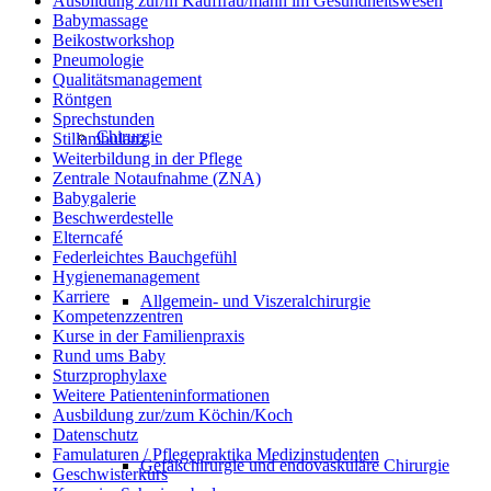
Ausbildung zur/m Kauffrau/mann im Gesundheitswesen
Babymassage
Beikostworkshop
Pneumologie
Qualitätsmanagement
Röntgen
Sprechstunden
Chirurgie
Stillambulanz
Weiterbildung in der Pflege
Zentrale Notaufnahme (ZNA)
Babygalerie
Beschwerdestelle
Elterncafé
Federleichtes Bauchgefühl
Hygienemanagement
Karriere
Allgemein- und Viszeralchirurgie
Kompetenzzentren
Kurse in der Familienpraxis
Rund ums Baby
Sturzprophylaxe
Weitere Patienteninformationen
Ausbildung zur/zum Köchin/Koch
Datenschutz
Famulaturen / Pflegepraktika Medizinstudenten
Gefäßchirurgie und endovaskuläre Chirurgie
Geschwisterkurs