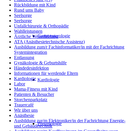
Rückbildung mit Kind
Rund ums Baby
Seelsorge
Seelsorge
Unfallchirurgie & Orthopädie
Wahlleistungen
Gastroenterologie
Ärztliche Weiterbildung
ATA (Anästhesietechnische Assistenz)
Ausbildung zum/r Fachinformatiker/in mit der Fachrichtung
Systemintegration
Entlassung
Gynäkologie & Geburtshilfe
Händedesinfektion
Informationen für werdende Eltern
Kardiologie
Kardiologie
Labor
Mama-Fitness mit Kind
Patienten & Besucher
Storchenparkplatz
Trauercafé
Wir über uns
Anästhesie
Ausbildung zur/m Elektroniker/in der Fachrichtung Energie-
Pneumologie
und Gebäudetechnik