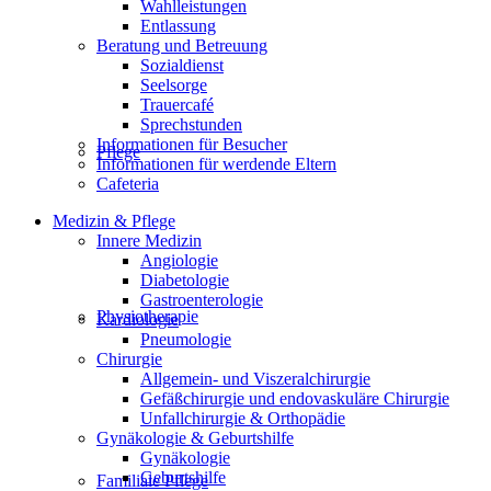
Wahlleistungen
Entlassung
Beratung und Betreuung
Sozialdienst
Seelsorge
Trauercafé
Sprechstunden
Informationen für Besucher
Pflege
Informationen für werdende Eltern
Cafeteria
Medizin & Pflege
Innere Medizin
Angiologie
Diabetologie
Gastroenterologie
Physiotherapie
Kardiologie
Pneumologie
Chirurgie
Allgemein- und Viszeralchirurgie
Gefäßchirurgie und endovaskuläre Chirurgie
Unfallchirurgie & Orthopädie
Gynäkologie & Geburtshilfe
Gynäkologie
Geburtshilfe
Familiale Pflege