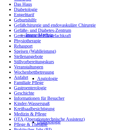
Das Haus
Diabetologie
Entgelttarif
Geburtshilfe
Gefäßchirurgie und endovaskuläre Chirurgie
Gefäße- und Diabetes-Zentrum
Innere Medizin
Generalistische Pflegefachkraft
Physiotherapie
Rehasport
Speisen (Wahlleistung)
Stellenangebote
Stillvorbereitungskurs
Veranstaltungen
Wochenbettbetreuung
Anfahrt
Angiologie
Familiale Pflege
Gastroenterologie
Geschichte
Informationen für Besucher
Kinder-Wasserspaß
Kreißsaalbesichtigung
Medizin & Pflege
OTA (Operationstechnische Assistenz)
Diabetologie
Pflege & Therapie
Praktisches Jahr (PJ)