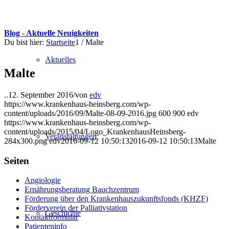
Blog - Aktuelle Neuigkeiten
Du bist hier:
Startseite
1
/
Malte
Aktuelles
Malte
..
12. September 2016
/
von
edv
https://www.krankenhaus-heinsberg.com/wp-
content/uploads/2016/09/Malte-08-09-2016.jpg
600
900
edv
https://www.krankenhaus-heinsberg.com/wp-
content/uploads/2015/04/Logo_KrankenhausHeinsberg-
Veranstaltungen
284x300.png
edv
2016-09-12 10:50:13
2016-09-12 10:50:13
Malte
Seiten
Angiologie
Ernährungsberatung Bauchzentrum
Förderung über den Krankenhauszukunftsfonds (KHZF)
Förderverein der Palliativstation
Geschichte
Kontaktformular
Patienteninfo