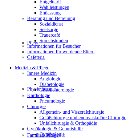
Entgelttarif
Wahlleistungen
Entlassung
Beratung und Betreuung
Sozialdienst
Seelsorge
Trauercafé
Sprechstunden
Pflege
Informationen für Besucher
Informationen für werdende Eltern
Cafeteria
Medizin & Pflege
Innere Medizin
Angiologie
Diabetologie
Physiotherapie
Gastroenterologie
Kardiologie
Pneumologie
Chirurgie
Allgemein- und Viszeralchirurgie
Gefäßchirurgie und endovaskuläre Chirurgie
Unfallchirurgie & Orthopädie
Gynäkologie & Geburtshilfe
Gynäkologie
Familiale Pflege