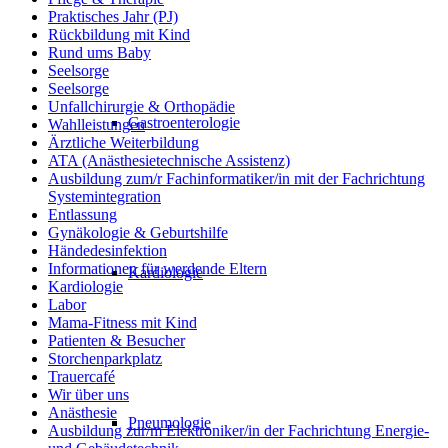
Praktisches Jahr (PJ)
Rückbildung mit Kind
Rund ums Baby
Seelsorge
Seelsorge
Unfallchirurgie & Orthopädie
Gastroenterologie
Wahlleistungen
Ärztliche Weiterbildung
ATA (Anästhesietechnische Assistenz)
Ausbildung zum/r Fachinformatiker/in mit der Fachrichtung
Systemintegration
Entlassung
Gynäkologie & Geburtshilfe
Händedesinfektion
Informationen für werdende Eltern
Kardiologie
Kardiologie
Labor
Mama-Fitness mit Kind
Patienten & Besucher
Storchenparkplatz
Trauercafé
Wir über uns
Anästhesie
Pneumologie
Ausbildung zur/m Elektroniker/in der Fachrichtung Energie-