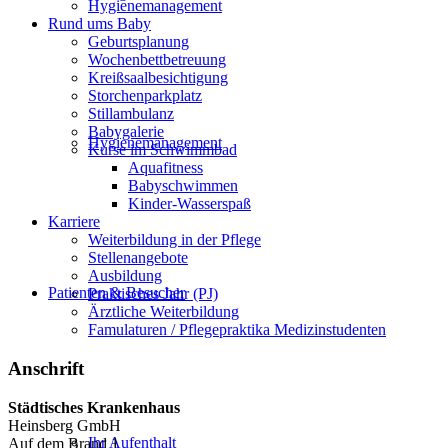
Hygienemanagement
Rund ums Baby
Geburtsplanung
Wochenbettbetreuung
Kreißsaalbesichtigung
Storchenparkplatz
Stillambulanz
Babygalerie
Hygienemanagement
Kurse im Schwimmbad
Aquafitness
Babyschwimmen
Kinder-Wasserspaß
Karriere
Weiterbildung in der Pflege
Stellenangebote
Ausbildung
Patienten & Besucher
Praktisches Jahr (PJ)
Ärztliche Weiterbildung
Famulaturen / Pflegepraktika Medizinstudenten
Anschrift
Städtisches Krankenhaus
Heinsberg GmbH
Ihr Aufenthalt
Auf dem Brand 1