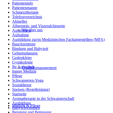
Patienteninfo
Patientenmappe
Schmerztherapie
Telefonverzeichnis
Aktuelles
Allgemein- und Viszeralchirurgie
Wir über uns
Aquafitness
Aufnahme
Ausbildung zur/m Medizinischen Fachangestellten (MFA)
Bauchzentrum
Bindung und Babyzeit
Geburtsplanung
Gedenkfeier
Gynäkologie
Ihr Aufenthalt
Qualitätsmanagement
Innere Medizin
Pflege
Schwangeren-Yoga
Sozialdienst
Speisen (Regelleistung)
Startseite
Aromatherapie in der Schwangerschaft
Ausbildung
Medizin & Pflege
Babyschwimmen
Beratung und Betreuung