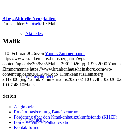
Blog - Aktuelle Neuigkeiten
Du bist hier:
Startseite
1
/
Malik
Aktuelles
Malik
..
10. Februar 2026
/
von
Yannik Zimmermanns
https://www.krankenhaus-heinsberg.com/wp-
content/uploads/2026/02/Malik_29012026.jpg
1333
2000
Yannik
Zimmermanns
https://www.krankenhaus-heinsberg.com/wp-
content/uploads/2015/04/Logo_KrankenhausHeinsberg-
Veranstaltungen
284x300.png
Yannik Zimmermanns
2026-02-10 07:48:10
2026-02-
10 07:48:10
Malik
Seiten
Angiologie
Ernährungsberatung Bauchzentrum
Förderung über den Krankenhauszukunftsfonds (KHZF)
Geschichte
Förderverein der Palliativstation
Kontaktformular