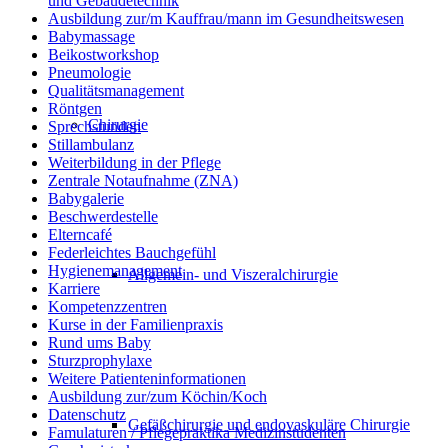
und Gebäudetechnik
Ausbildung zur/m Kauffrau/mann im Gesundheitswesen
Babymassage
Beikostworkshop
Pneumologie
Qualitätsmanagement
Röntgen
Chirurgie
Sprechstunden
Stillambulanz
Weiterbildung in der Pflege
Zentrale Notaufnahme (ZNA)
Babygalerie
Beschwerdestelle
Elterncafé
Federleichtes Bauchgefühl
Hygienemanagement
Allgemein- und Viszeralchirurgie
Karriere
Kompetenzzentren
Kurse in der Familienpraxis
Rund ums Baby
Sturzprophylaxe
Weitere Patienteninformationen
Ausbildung zur/zum Köchin/Koch
Datenschutz
Gefäßchirurgie und endovaskuläre Chirurgie
Famulaturen / Pflegepraktika Medizinstudenten