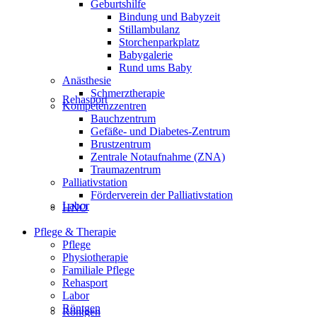
Geburtshilfe
Bindung und Babyzeit
Stillambulanz
Storchenparkplatz
Babygalerie
Rund ums Baby
Anästhesie
Schmerztherapie
Rehasport
Kompetenzzentren
Bauchzentrum
Gefäße- und Diabetes-Zentrum
Brustzentrum
Zentrale Notaufnahme (ZNA)
Traumazentrum
Palliativstation
Förderverein der Palliativstation
Labor
HNO
Pflege & Therapie
Pflege
Physiotherapie
Familiale Pflege
Rehasport
Labor
Röntgen
Röntgen