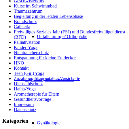
Geschwisterkurs
Kurse im Schwimmbad
Traumazentrum
Begleitung in der letzten Lebensphase
Brandschutz
Cafeteria
Freiwilliges Soziales Jahr (FSJ) und Bundesfreiwilligendienst
Unfallchirurgie/ Orthopädie
(BFD)
Palliativstation
Kinder-Yoga
Nichtraucherschutz
Entspannung für kleine Entdecker
HNO
Kontakt
Teen (Girl) Yoga
Zuzahlung für gesetzlich Versicherte
Gynäkologie/ Geburtshilfe
Diebstahlschutz
Hatha-Yoga
Aromatherapie für Eltern
Gesundheitsvorträge
Impressum
Datenschutz
Kategorien
Gynäkologie