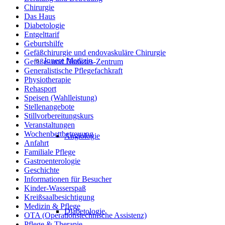
Chirurgie
Das Haus
Diabetologie
Entgelttarif
Geburtshilfe
Gefäßchirurgie und endovaskuläre Chirurgie
Innere Medizin
Gefäße- und Diabetes-Zentrum
Generalistische Pflegefachkraft
Physiotherapie
Rehasport
Speisen (Wahlleistung)
Stellenangebote
Stillvorbereitungskurs
Veranstaltungen
Wochenbettbetreuung
Angiologie
Anfahrt
Familiale Pflege
Gastroenterologie
Geschichte
Informationen für Besucher
Kinder-Wasserspaß
Kreißsaalbesichtigung
Medizin & Pflege
Diabetologie
OTA (Operationstechnische Assistenz)
Pflege & Therapie