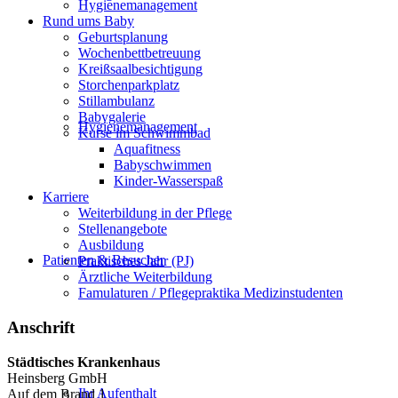
Hygienemanagement
Rund ums Baby
Geburtsplanung
Wochenbettbetreuung
Kreißsaalbesichtigung
Storchenparkplatz
Stillambulanz
Babygalerie
Hygienemanagement
Kurse im Schwimmbad
Aquafitness
Babyschwimmen
Kinder-Wasserspaß
Karriere
Weiterbildung in der Pflege
Stellenangebote
Ausbildung
Patienten & Besucher
Praktisches Jahr (PJ)
Ärztliche Weiterbildung
Famulaturen / Pflegepraktika Medizinstudenten
Anschrift
Städtisches Krankenhaus
Heinsberg GmbH
Ihr Aufenthalt
Auf dem Brand 1