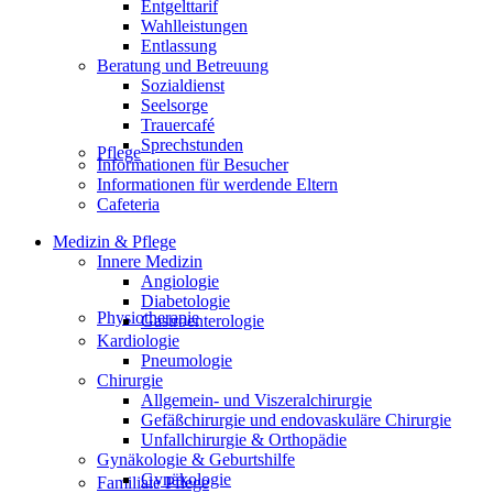
Entgelttarif
Wahlleistungen
Entlassung
Beratung und Betreuung
Sozialdienst
Seelsorge
Trauercafé
Sprechstunden
Pflege
Informationen für Besucher
Informationen für werdende Eltern
Cafeteria
Medizin & Pflege
Innere Medizin
Angiologie
Diabetologie
Physiotherapie
Gastroenterologie
Kardiologie
Pneumologie
Chirurgie
Allgemein- und Viszeralchirurgie
Gefäßchirurgie und endovaskuläre Chirurgie
Unfallchirurgie & Orthopädie
Gynäkologie & Geburtshilfe
Gynäkologie
Familiale Pflege