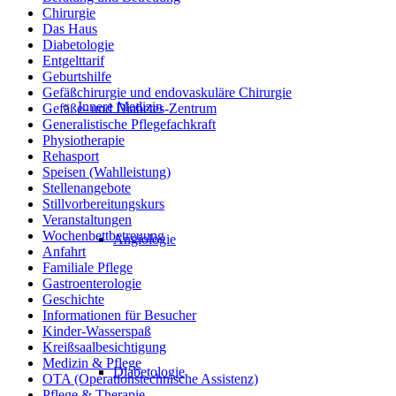
Chirurgie
Das Haus
Diabetologie
Entgelttarif
Geburtshilfe
Gefäßchirurgie und endovaskuläre Chirurgie
Innere Medizin
Gefäße- und Diabetes-Zentrum
Generalistische Pflegefachkraft
Physiotherapie
Rehasport
Speisen (Wahlleistung)
Stellenangebote
Stillvorbereitungskurs
Veranstaltungen
Wochenbettbetreuung
Angiologie
Anfahrt
Familiale Pflege
Gastroenterologie
Geschichte
Informationen für Besucher
Kinder-Wasserspaß
Kreißsaalbesichtigung
Medizin & Pflege
Diabetologie
OTA (Operationstechnische Assistenz)
Pflege & Therapie