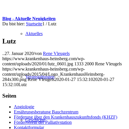
Blog - Aktuelle Neuigkeiten
Du bist hier:
Startseite
1
/
Lutz
Aktuelles
Lutz
..
27. Januar 2020
/
von
Rene Vleugels
https://www.krankenhaus-heinsberg.com/wp-
content/uploads/2020/01/lutz_0601.jpg
1333
2000
Rene Vleugels
https://www.krankenhaus-heinsberg.com/wp-
content/uploads/2015/04/Logo_KrankenhausHeinsberg-
Veranstaltungen
284x300.png
Rene Vleugels
2020-01-27 15:32:10
2020-01-27
15:32:10
Lutz
Seiten
Angiologie
Ernährungsberatung Bauchzentrum
Förderung über den Krankenhauszukunftsfonds (KHZF)
Geschichte
Förderverein der Palliativstation
Kontaktformular