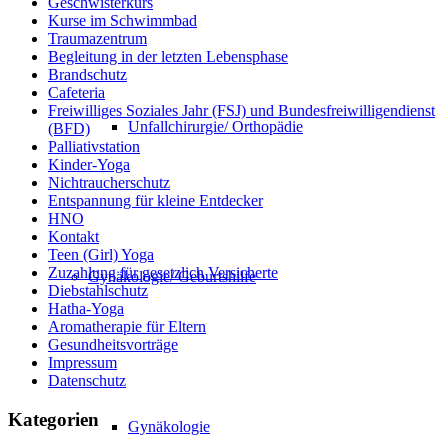
Geschwisterkurs
Kurse im Schwimmbad
Traumazentrum
Begleitung in der letzten Lebensphase
Brandschutz
Cafeteria
Freiwilliges Soziales Jahr (FSJ) und Bundesfreiwilligendienst
Unfallchirurgie/ Orthopädie
(BFD)
Palliativstation
Kinder-Yoga
Nichtraucherschutz
Entspannung für kleine Entdecker
HNO
Kontakt
Teen (Girl) Yoga
Zuzahlung für gesetzlich Versicherte
Gynäkologie/ Geburtshilfe
Diebstahlschutz
Hatha-Yoga
Aromatherapie für Eltern
Gesundheitsvorträge
Impressum
Datenschutz
Kategorien
Gynäkologie