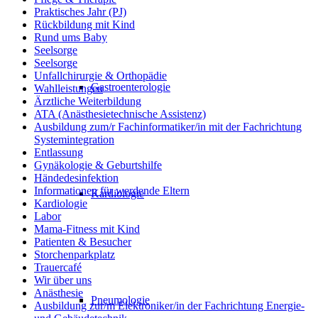
Praktisches Jahr (PJ)
Rückbildung mit Kind
Rund ums Baby
Seelsorge
Seelsorge
Unfallchirurgie & Orthopädie
Gastroenterologie
Wahlleistungen
Ärztliche Weiterbildung
ATA (Anästhesietechnische Assistenz)
Ausbildung zum/r Fachinformatiker/in mit der Fachrichtung
Systemintegration
Entlassung
Gynäkologie & Geburtshilfe
Händedesinfektion
Informationen für werdende Eltern
Kardiologie
Kardiologie
Labor
Mama-Fitness mit Kind
Patienten & Besucher
Storchenparkplatz
Trauercafé
Wir über uns
Anästhesie
Pneumologie
Ausbildung zur/m Elektroniker/in der Fachrichtung Energie-