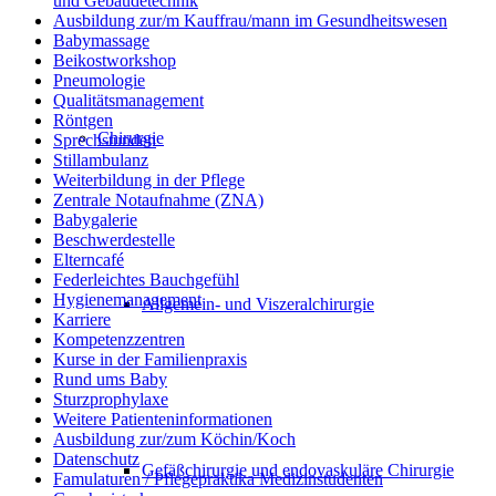
und Gebäudetechnik
Ausbildung zur/m Kauffrau/mann im Gesundheitswesen
Babymassage
Beikostworkshop
Pneumologie
Qualitätsmanagement
Röntgen
Chirurgie
Sprechstunden
Stillambulanz
Weiterbildung in der Pflege
Zentrale Notaufnahme (ZNA)
Babygalerie
Beschwerdestelle
Elterncafé
Federleichtes Bauchgefühl
Hygienemanagement
Allgemein- und Viszeralchirurgie
Karriere
Kompetenzzentren
Kurse in der Familienpraxis
Rund ums Baby
Sturzprophylaxe
Weitere Patienteninformationen
Ausbildung zur/zum Köchin/Koch
Datenschutz
Gefäßchirurgie und endovaskuläre Chirurgie
Famulaturen / Pflegepraktika Medizinstudenten