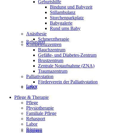
Geburtshilfe
Bindung und Babyzeit
Stillambulanz
Storchenparkplatz
Babygalerie
Rund ums Baby
Anästhesie
Schmerztherapie
Rehasport
Kompetenzzentren
Bauchzentrum
Gefäße- und Diabetes-Zentrum
Brustzentrum
Zentrale Notaufnahme (ZNA)
Traumazentrum
Palliativstation
Förderverein der Palliativstation
Labor
HNO
Pflege & Therapie
Pflege
Physiotherapie
Familiale Pflege
Rehasport
Labor
Röntgen
Röntgen