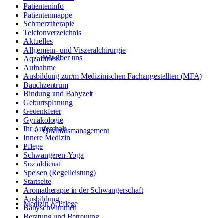
Patienteninfo
Patientenmappe
Schmerztherapie
Telefonverzeichnis
Aktuelles
Allgemein- und Viszeralchirurgie
Wir über uns
Aquafitness
Aufnahme
Ausbildung zur/m Medizinischen Fachangestellten (MFA)
Bauchzentrum
Bindung und Babyzeit
Geburtsplanung
Gedenkfeier
Gynäkologie
Ihr Aufenthalt
Qualitätsmanagement
Innere Medizin
Pflege
Schwangeren-Yoga
Sozialdienst
Speisen (Regelleistung)
Startseite
Aromatherapie in der Schwangerschaft
Ausbildung
Medizin & Pflege
Babyschwimmen
Beratung und Betreuung