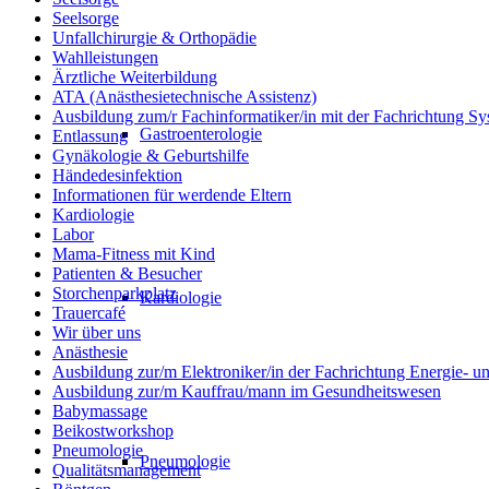
Seelsorge
Unfallchirurgie & Orthopädie
Wahlleistungen
Ärztliche Weiterbildung
ATA (Anästhesietechnische Assistenz)
Ausbildung zum/r Fachinformatiker/in mit der Fachrichtung Sy
Gastroenterologie
Entlassung
Gynäkologie & Geburtshilfe
Händedesinfektion
Informationen für werdende Eltern
Kardiologie
Labor
Mama-Fitness mit Kind
Patienten & Besucher
Storchenparkplatz
Kardiologie
Trauercafé
Wir über uns
Anästhesie
Ausbildung zur/m Elektroniker/in der Fachrichtung Energie- 
Ausbildung zur/m Kauffrau/mann im Gesundheitswesen
Babymassage
Beikostworkshop
Pneumologie
Pneumologie
Qualitätsmanagement