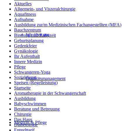
Aktuelles
Allgemein- und Viszeralchirurgie
Aquafitness
Aufnahme
Ausbildung zur/m Medizinischen Fachangestellten (MFA)
Bauchzentrum
Wir über uns
Bindung und Babyzeit
Geburtsplanung
Gedenkfeier
Gynäkologie
Ihr Aufenthalt
Innere Medizin
Pflege
Schwangeren-Yoga
Sozialdienst
Qualitätsmanagement
Speisen (Regelleistung)
Startseite
Aromatherapie in der Schwangerschaft
Ausbildung
Babyschwimmen
Beratung und Betreuung
Chirurgie
Das Haus
Medizin & Pflege
Diabetologie
Entgelttarif