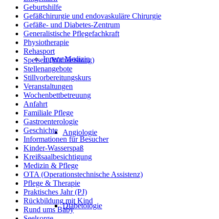
Geburtshilfe
Gefäßchirurgie und endovaskuläre Chirurgie
Gefäße- und Diabetes-Zentrum
Generalistische Pflegefachkraft
Physiotherapie
Rehasport
Innere Medizin
Speisen (Wahlleistung)
Stellenangebote
Stillvorbereitungskurs
Veranstaltungen
Wochenbettbetreuung
Anfahrt
Familiale Pflege
Gastroenterologie
Geschichte
Angiologie
Informationen für Besucher
Kinder-Wasserspaß
Kreißsaalbesichtigung
Medizin & Pflege
OTA (Operationstechnische Assistenz)
Pflege & Therapie
Praktisches Jahr (PJ)
Rückbildung mit Kind
Diabetologie
Rund ums Baby
Seelsorge