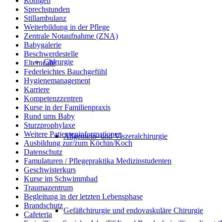
Röntgen
Sprechstunden
Stillambulanz
Weiterbildung in der Pflege
Zentrale Notaufnahme (ZNA)
Babygalerie
Beschwerdestelle
Chirurgie
Elterncafé
Federleichtes Bauchgefühl
Hygienemanagement
Karriere
Kompetenzzentren
Kurse in der Familienpraxis
Rund ums Baby
Sturzprophylaxe
Weitere Patienteninformationen
Allgemein- und Viszeralchirurgie
Ausbildung zur/zum Köchin/Koch
Datenschutz
Famulaturen / Pflegepraktika Medizinstudenten
Geschwisterkurs
Kurse im Schwimmbad
Traumazentrum
Begleitung in der letzten Lebensphase
Brandschutz
Gefäßchirurgie und endovaskuläre Chirurgie
Cafeteria