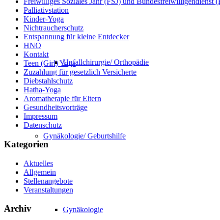
Freiwilliges Soziales Jahr (FSJ) und Bundesfreiwilligendienst
Palliativstation
Kinder-Yoga
Nichtraucherschutz
Entspannung für kleine Entdecker
HNO
Kontakt
Unfallchirurgie/ Orthopädie
Teen (Girl) Yoga
Zuzahlung für gesetzlich Versicherte
Diebstahlschutz
Hatha-Yoga
Aromatherapie für Eltern
Gesundheitsvorträge
Impressum
Datenschutz
Gynäkologie/ Geburtshilfe
Kategorien
Aktuelles
Allgemein
Stellenangebote
Veranstaltungen
Archiv
Gynäkologie