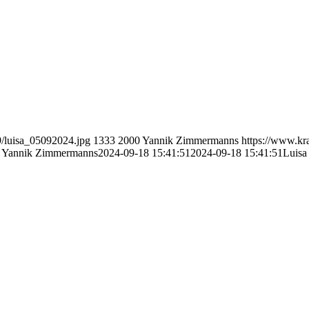
9/luisa_05092024.jpg
1333
2000
Yannik Zimmermanns
https://www.kr
Yannik Zimmermanns
2024-09-18 15:41:51
2024-09-18 15:41:51
Luisa