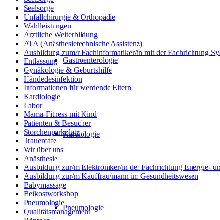
Seelsorge
Unfallchirurgie & Orthopädie
Wahlleistungen
Ärztliche Weiterbildung
ATA (Anästhesietechnische Assistenz)
Ausbildung zum/r Fachinformatiker/in mit der Fachrichtung Sy
Gastroenterologie
Entlassung
Gynäkologie & Geburtshilfe
Händedesinfektion
Informationen für werdende Eltern
Kardiologie
Labor
Mama-Fitness mit Kind
Patienten & Besucher
Storchenparkplatz
Kardiologie
Trauercafé
Wir über uns
Anästhesie
Ausbildung zur/m Elektroniker/in der Fachrichtung Energie- 
Ausbildung zur/m Kauffrau/mann im Gesundheitswesen
Babymassage
Beikostworkshop
Pneumologie
Pneumologie
Qualitätsmanagement