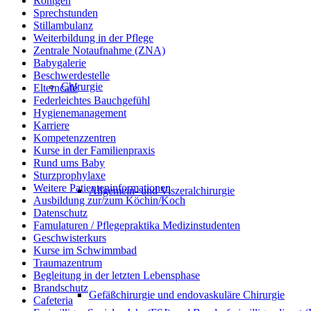
Röntgen
Sprechstunden
Stillambulanz
Weiterbildung in der Pflege
Zentrale Notaufnahme (ZNA)
Babygalerie
Beschwerdestelle
Chirurgie
Elterncafé
Federleichtes Bauchgefühl
Hygienemanagement
Karriere
Kompetenzzentren
Kurse in der Familienpraxis
Rund ums Baby
Sturzprophylaxe
Weitere Patienteninformationen
Allgemein- und Viszeralchirurgie
Ausbildung zur/zum Köchin/Koch
Datenschutz
Famulaturen / Pflegepraktika Medizinstudenten
Geschwisterkurs
Kurse im Schwimmbad
Traumazentrum
Begleitung in der letzten Lebensphase
Brandschutz
Gefäßchirurgie und endovaskuläre Chirurgie
Cafeteria