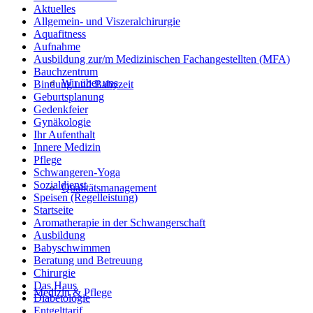
Aktuelles
Allgemein- und Viszeralchirurgie
Aquafitness
Aufnahme
Ausbildung zur/m Medizinischen Fachangestellten (MFA)
Bauchzentrum
Wir über uns
Bindung und Babyzeit
Geburtsplanung
Gedenkfeier
Gynäkologie
Ihr Aufenthalt
Innere Medizin
Pflege
Schwangeren-Yoga
Sozialdienst
Qualitätsmanagement
Speisen (Regelleistung)
Startseite
Aromatherapie in der Schwangerschaft
Ausbildung
Babyschwimmen
Beratung und Betreuung
Chirurgie
Das Haus
Medizin & Pflege
Diabetologie
Entgelttarif