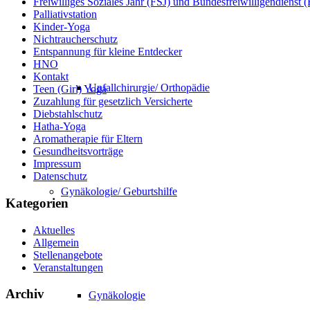
Freiwilliges Soziales Jahr (FSJ) und Bundesfreiwilligendienst
Palliativstation
Kinder-Yoga
Nichtraucherschutz
Entspannung für kleine Entdecker
HNO
Kontakt
Unfallchirurgie/ Orthopädie
Teen (Girl) Yoga
Zuzahlung für gesetzlich Versicherte
Diebstahlschutz
Hatha-Yoga
Aromatherapie für Eltern
Gesundheitsvorträge
Impressum
Datenschutz
Gynäkologie/ Geburtshilfe
Kategorien
Aktuelles
Allgemein
Stellenangebote
Veranstaltungen
Archiv
Gynäkologie