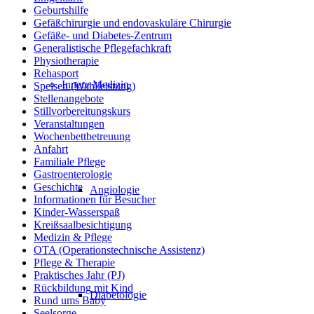
Geburtshilfe
Gefäßchirurgie und endovaskuläre Chirurgie
Gefäße- und Diabetes-Zentrum
Generalistische Pflegefachkraft
Physiotherapie
Rehasport
Innere Medizin
Speisen (Wahlleistung)
Stellenangebote
Stillvorbereitungskurs
Veranstaltungen
Wochenbettbetreuung
Anfahrt
Familiale Pflege
Gastroenterologie
Geschichte
Angiologie
Informationen für Besucher
Kinder-Wasserspaß
Kreißsaalbesichtigung
Medizin & Pflege
OTA (Operationstechnische Assistenz)
Pflege & Therapie
Praktisches Jahr (PJ)
Rückbildung mit Kind
Diabetologie
Rund ums Baby
Seelsorge