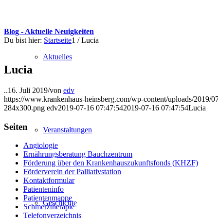
Blog - Aktuelle Neuigkeiten
Du bist hier:
Startseite
1
/
Lucia
Aktuelles
Lucia
..
16. Juli 2019
/
von
edv
https://www.krankenhaus-heinsberg.com/wp-content/uploads/2019/07/
284x300.png
edv
2019-07-16 07:47:54
2019-07-16 07:47:54
Lucia
Seiten
Veranstaltungen
Angiologie
Ernährungsberatung Bauchzentrum
Förderung über den Krankenhauszukunftsfonds (KHZF)
Förderverein der Palliativstation
Kontaktformular
Patienteninfo
Patientenmappe
Geschichte
Schmerztherapie
Telefonverzeichnis