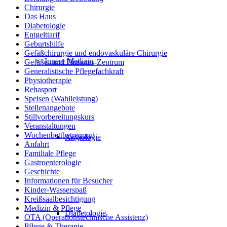
Chirurgie
Das Haus
Diabetologie
Entgelttarif
Geburtshilfe
Gefäßchirurgie und endovaskuläre Chirurgie
Innere Medizin
Gefäße- und Diabetes-Zentrum
Generalistische Pflegefachkraft
Physiotherapie
Rehasport
Speisen (Wahlleistung)
Stellenangebote
Stillvorbereitungskurs
Veranstaltungen
Wochenbettbetreuung
Angiologie
Anfahrt
Familiale Pflege
Gastroenterologie
Geschichte
Informationen für Besucher
Kinder-Wasserspaß
Kreißsaalbesichtigung
Medizin & Pflege
Diabetologie
OTA (Operationstechnische Assistenz)
Pflege & Therapie