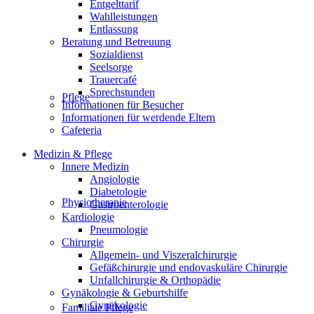
Entgelttarif
Wahlleistungen
Entlassung
Beratung und Betreuung
Sozialdienst
Seelsorge
Trauercafé
Sprechstunden
Pflege
Informationen für Besucher
Informationen für werdende Eltern
Cafeteria
Medizin & Pflege
Innere Medizin
Angiologie
Diabetologie
Physiotherapie
Gastroenterologie
Kardiologie
Pneumologie
Chirurgie
Allgemein- und Viszeralchirurgie
Gefäßchirurgie und endovaskuläre Chirurgie
Unfallchirurgie & Orthopädie
Gynäkologie & Geburtshilfe
Gynäkologie
Familiale Pflege