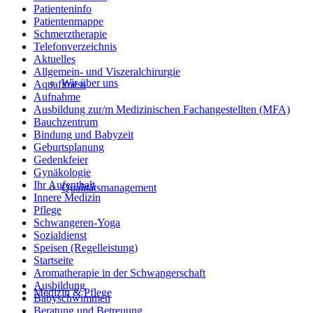
Patienteninfo
Patientenmappe
Schmerztherapie
Telefonverzeichnis
Aktuelles
Allgemein- und Viszeralchirurgie
Wir über uns
Aquafitness
Aufnahme
Ausbildung zur/m Medizinischen Fachangestellten (MFA)
Bauchzentrum
Bindung und Babyzeit
Geburtsplanung
Gedenkfeier
Gynäkologie
Ihr Aufenthalt
Qualitätsmanagement
Innere Medizin
Pflege
Schwangeren-Yoga
Sozialdienst
Speisen (Regelleistung)
Startseite
Aromatherapie in der Schwangerschaft
Ausbildung
Medizin & Pflege
Babyschwimmen
Beratung und Betreuung