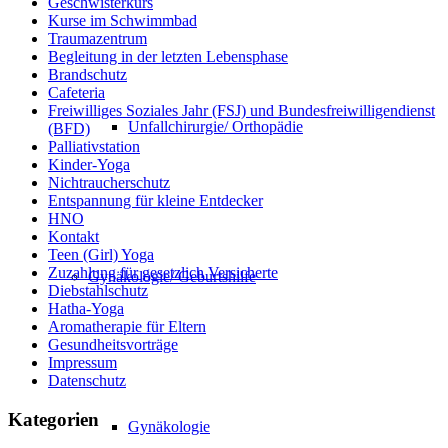
Geschwisterkurs
Kurse im Schwimmbad
Traumazentrum
Begleitung in der letzten Lebensphase
Brandschutz
Cafeteria
Freiwilliges Soziales Jahr (FSJ) und Bundesfreiwilligendienst
Unfallchirurgie/ Orthopädie
(BFD)
Palliativstation
Kinder-Yoga
Nichtraucherschutz
Entspannung für kleine Entdecker
HNO
Kontakt
Teen (Girl) Yoga
Zuzahlung für gesetzlich Versicherte
Gynäkologie/ Geburtshilfe
Diebstahlschutz
Hatha-Yoga
Aromatherapie für Eltern
Gesundheitsvorträge
Impressum
Datenschutz
Kategorien
Gynäkologie