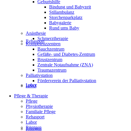
Geburtshilfe
Bindung und Babyzeit
Stillambulanz
Storchenparkplatz
Babygalerie
Rund ums Baby
Anästhesie
Schmerztherapie
Rehasport
Kompetenzzentren
Bauchzentrum
Gefäße- und Diabetes-Zentrum
Brustzentrum
Zentrale Notaufnahme (ZNA)
Traumazentrum
Palliativstation
Förderverein der Palliativstation
Labor
HNO
Pflege & Therapie
Pflege
Physiotherapie
Familiale Pflege
Rehasport
Labor
Röntgen
Röntgen