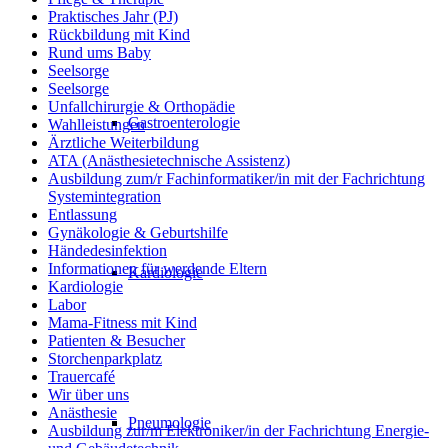
Praktisches Jahr (PJ)
Rückbildung mit Kind
Rund ums Baby
Seelsorge
Seelsorge
Unfallchirurgie & Orthopädie
Gastroenterologie
Wahlleistungen
Ärztliche Weiterbildung
ATA (Anästhesietechnische Assistenz)
Ausbildung zum/r Fachinformatiker/in mit der Fachrichtung
Systemintegration
Entlassung
Gynäkologie & Geburtshilfe
Händedesinfektion
Informationen für werdende Eltern
Kardiologie
Kardiologie
Labor
Mama-Fitness mit Kind
Patienten & Besucher
Storchenparkplatz
Trauercafé
Wir über uns
Anästhesie
Pneumologie
Ausbildung zur/m Elektroniker/in der Fachrichtung Energie-