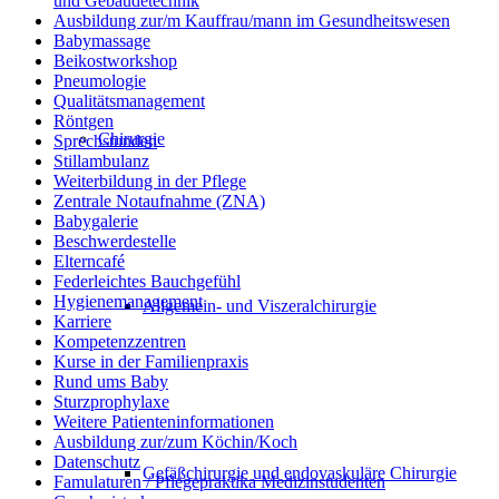
und Gebäudetechnik
Ausbildung zur/m Kauffrau/mann im Gesundheitswesen
Babymassage
Beikostworkshop
Pneumologie
Qualitätsmanagement
Röntgen
Chirurgie
Sprechstunden
Stillambulanz
Weiterbildung in der Pflege
Zentrale Notaufnahme (ZNA)
Babygalerie
Beschwerdestelle
Elterncafé
Federleichtes Bauchgefühl
Hygienemanagement
Allgemein- und Viszeralchirurgie
Karriere
Kompetenzzentren
Kurse in der Familienpraxis
Rund ums Baby
Sturzprophylaxe
Weitere Patienteninformationen
Ausbildung zur/zum Köchin/Koch
Datenschutz
Gefäßchirurgie und endovaskuläre Chirurgie
Famulaturen / Pflegepraktika Medizinstudenten