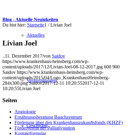
Blog - Aktuelle Neuigkeiten
Du bist hier:
Startseite
1
/
Livian Joel
Aktuelles
Livian Joel
..
11. Dezember 2017
/
von
Saidov
https://www.krankenhaus-heinsberg.com/wp-
content/uploads/2017/12/Livian-Joel-08-12-2017.jpg
600
900
Saidov
https://www.krankenhaus-heinsberg.com/wp-
content/uploads/2015/04/Logo_KrankenhausHeinsberg-
Veranstaltungen
284x300.png
Saidov
2017-12-11 10:20:55
2017-12-11
10:20:55
Livian Joel
Seiten
Angiologie
Ernährungsberatung Bauchzentrum
Förderung über den Krankenhauszukunftsfonds (KHZF)
Geschichte
Förderverein der Palliativstation
Kontaktformular