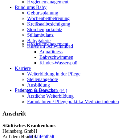
Hygienemanagement
Rund ums Baby
Geburtsplanung
Wochenbettbetreuung
Kreißsaalbesichtigung
Storchenparkplatz
Stillambulanz
Babygalerie
Hygienemanagement
Kurse im Schwimmbad
Aquafitness
Babyschwimmen
Kinder-Wasserspaß
Karriere
Weiterbildung in der Pflege
Stellenangebote
Ausbildung
Patienten & Besucher
Praktisches Jahr (PJ)
Ärztliche Weiterbildung
Famulaturen / Pflegepraktika Medizinstudenten
Anschrift
Städtisches Krankenhaus
Heinsberg GmbH
Ihr Aufenthalt
Auf dem Brand 1