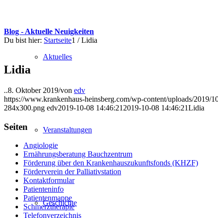
Blog - Aktuelle Neuigkeiten
Du bist hier:
Startseite
1
/
Lidia
Aktuelles
Lidia
..
8. Oktober 2019
/
von
edv
https://www.krankenhaus-heinsberg.com/wp-content/uploads/2019/10
284x300.png
edv
2019-10-08 14:46:21
2019-10-08 14:46:21
Lidia
Seiten
Veranstaltungen
Angiologie
Ernährungsberatung Bauchzentrum
Förderung über den Krankenhauszukunftsfonds (KHZF)
Förderverein der Palliativstation
Kontaktformular
Patienteninfo
Patientenmappe
Geschichte
Schmerztherapie
Telefonverzeichnis