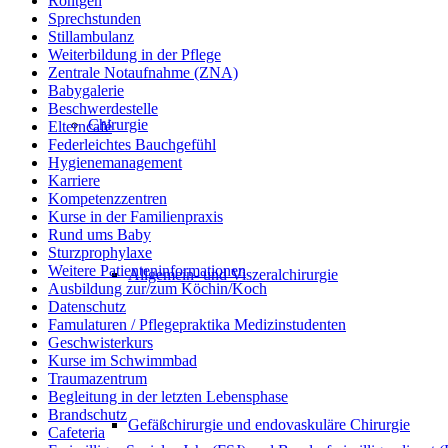
Röntgen
Sprechstunden
Stillambulanz
Weiterbildung in der Pflege
Zentrale Notaufnahme (ZNA)
Babygalerie
Beschwerdestelle
Chirurgie
Elterncafé
Federleichtes Bauchgefühl
Hygienemanagement
Karriere
Kompetenzzentren
Kurse in der Familienpraxis
Rund ums Baby
Sturzprophylaxe
Weitere Patienteninformationen
Allgemein- und Viszeralchirurgie
Ausbildung zur/zum Köchin/Koch
Datenschutz
Famulaturen / Pflegepraktika Medizinstudenten
Geschwisterkurs
Kurse im Schwimmbad
Traumazentrum
Begleitung in der letzten Lebensphase
Brandschutz
Gefäßchirurgie und endovaskuläre Chirurgie
Cafeteria