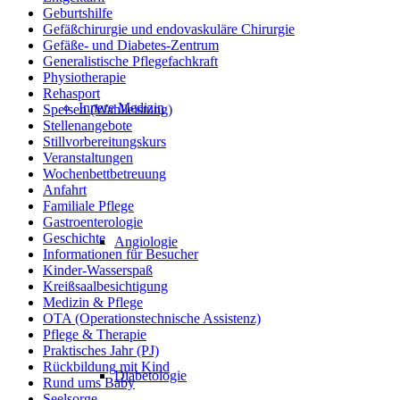
Geburtshilfe
Gefäßchirurgie und endovaskuläre Chirurgie
Gefäße- und Diabetes-Zentrum
Generalistische Pflegefachkraft
Physiotherapie
Rehasport
Innere Medizin
Speisen (Wahlleistung)
Stellenangebote
Stillvorbereitungskurs
Veranstaltungen
Wochenbettbetreuung
Anfahrt
Familiale Pflege
Gastroenterologie
Geschichte
Angiologie
Informationen für Besucher
Kinder-Wasserspaß
Kreißsaalbesichtigung
Medizin & Pflege
OTA (Operationstechnische Assistenz)
Pflege & Therapie
Praktisches Jahr (PJ)
Rückbildung mit Kind
Diabetologie
Rund ums Baby
Seelsorge