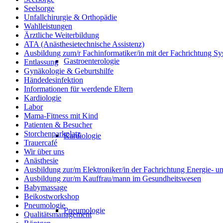
Seelsorge
Unfallchirurgie & Orthopädie
Wahlleistungen
Ärztliche Weiterbildung
ATA (Anästhesietechnische Assistenz)
Ausbildung zum/r Fachinformatiker/in mit der Fachrichtung Sy
Gastroenterologie
Entlassung
Gynäkologie & Geburtshilfe
Händedesinfektion
Informationen für werdende Eltern
Kardiologie
Labor
Mama-Fitness mit Kind
Patienten & Besucher
Storchenparkplatz
Kardiologie
Trauercafé
Wir über uns
Anästhesie
Ausbildung zur/m Elektroniker/in der Fachrichtung Energie- 
Ausbildung zur/m Kauffrau/mann im Gesundheitswesen
Babymassage
Beikostworkshop
Pneumologie
Pneumologie
Qualitätsmanagement