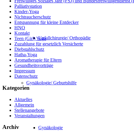
Freiwilliges Soziales Jahr (FSJ) und Bundesfreiwilligendienst
Palliativstation
Kinder-Yoga
Nichtraucherschutz
Entspannung für kleine Entdecker
HNO
Kontakt
Unfallchirurgie/ Orthopädie
Teen (Girl) Yoga
Zuzahlung für gesetzlich Versicherte
Diebstahlschutz
Hatha-Yoga
Aromatherapie für Eltern
Gesundheitsvorträge
Impressum
Datenschutz
Gynäkologie/ Geburtshilfe
Kategorien
Aktuelles
Allgemein
Stellenangebote
Veranstaltungen
Archiv
Gynäkologie