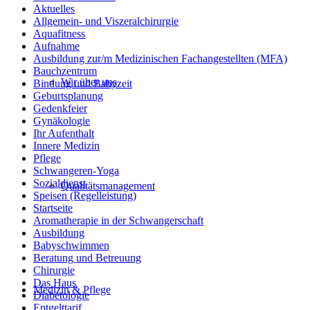
Aktuelles
Allgemein- und Viszeralchirurgie
Aquafitness
Aufnahme
Ausbildung zur/m Medizinischen Fachangestellten (MFA)
Bauchzentrum
Wir über uns
Bindung und Babyzeit
Geburtsplanung
Gedenkfeier
Gynäkologie
Ihr Aufenthalt
Innere Medizin
Pflege
Schwangeren-Yoga
Sozialdienst
Qualitätsmanagement
Speisen (Regelleistung)
Startseite
Aromatherapie in der Schwangerschaft
Ausbildung
Babyschwimmen
Beratung und Betreuung
Chirurgie
Das Haus
Medizin & Pflege
Diabetologie
Entgelttarif