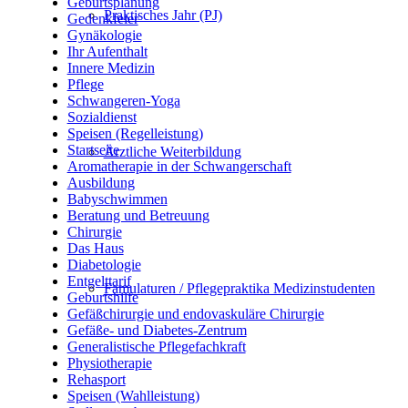
Geburtsplanung
Praktisches Jahr (PJ)
Gedenkfeier
Gynäkologie
Ihr Aufenthalt
Innere Medizin
Pflege
Schwangeren-Yoga
Sozialdienst
Speisen (Regelleistung)
Startseite
Ärztliche Weiterbildung
Aromatherapie in der Schwangerschaft
Ausbildung
Babyschwimmen
Beratung und Betreuung
Chirurgie
Das Haus
Diabetologie
Entgelttarif
Famulaturen / Pflegepraktika Medizinstudenten
Geburtshilfe
Gefäßchirurgie und endovaskuläre Chirurgie
Gefäße- und Diabetes-Zentrum
Generalistische Pflegefachkraft
Physiotherapie
Rehasport
Speisen (Wahlleistung)