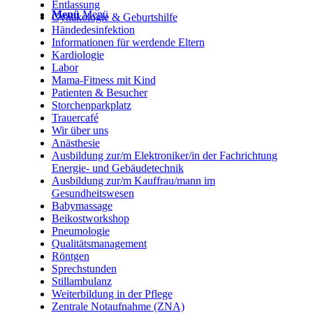
Entlassung
Menü
Menü
Gynäkologie & Geburtshilfe
Händedesinfektion
Informationen für werdende Eltern
Kardiologie
Labor
Mama-Fitness mit Kind
Patienten & Besucher
Storchenparkplatz
Trauercafé
Wir über uns
Anästhesie
Ausbildung zur/m Elektroniker/in der Fachrichtung
Energie- und Gebäudetechnik
Ausbildung zur/m Kauffrau/mann im
Gesundheitswesen
Babymassage
Beikostworkshop
Pneumologie
Qualitätsmanagement
Röntgen
Sprechstunden
Stillambulanz
Weiterbildung in der Pflege
Zentrale Notaufnahme (ZNA)