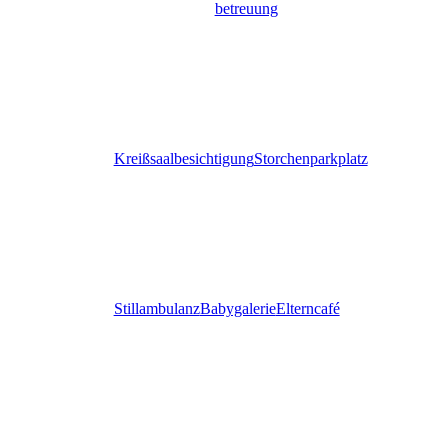
betreuung
Kreißsaalbesichtigung
Storchenparkplatz
Stillambulanz
Babygalerie
Elterncafé