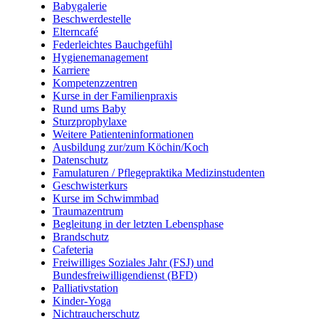
Babygalerie
Beschwerdestelle
Elterncafé
Federleichtes Bauchgefühl
Hygienemanagement
Karriere
Kompetenzzentren
Kurse in der Familienpraxis
Rund ums Baby
Sturzprophylaxe
Weitere Patienteninformationen
Ausbildung zur/zum Köchin/Koch
Datenschutz
Famulaturen / Pflegepraktika Medizinstudenten
Geschwisterkurs
Kurse im Schwimmbad
Traumazentrum
Begleitung in der letzten Lebensphase
Brandschutz
Cafeteria
Freiwilliges Soziales Jahr (FSJ) und
Bundesfreiwilligendienst (BFD)
Palliativstation
Kinder-Yoga
Nichtraucherschutz