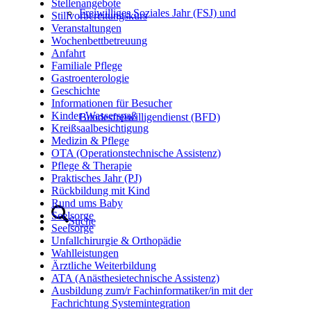
Stellenangebote
Freiwilliges Soziales Jahr (FSJ) und
Stillvorbereitungskurs
Veranstaltungen
Wochenbettbetreuung
Anfahrt
Familiale Pflege
Gastroenterologie
Geschichte
Informationen für Besucher
Kinder-Wasserspaß
Bundesfreiwilligendienst (BFD)
Kreißsaalbesichtigung
Medizin & Pflege
OTA (Operationstechnische Assistenz)
Pflege & Therapie
Praktisches Jahr (PJ)
Rückbildung mit Kind
Rund ums Baby
Seelsorge
Suche
Seelsorge
Unfallchirurgie & Orthopädie
Wahlleistungen
Ärztliche Weiterbildung
ATA (Anästhesietechnische Assistenz)
Ausbildung zum/r Fachinformatiker/in mit der
Fachrichtung Systemintegration