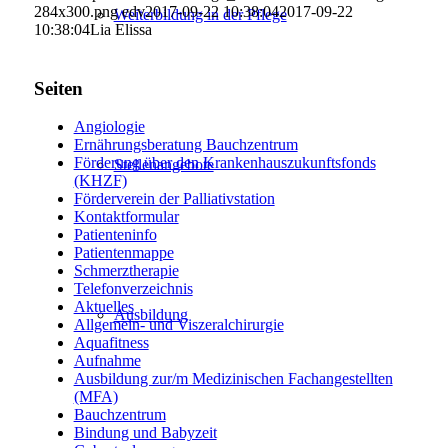
284x300.png
edv
2017-09-22 10:38:04
2017-09-22
Weiterbildung in der Pflege
10:38:04
Lia Elissa
Seiten
Angiologie
Ernährungsberatung Bauchzentrum
Förderung über den Krankenhauszukunftsfonds
Stellenangebote
(KHZF)
Förderverein der Palliativstation
Kontaktformular
Patienteninfo
Patientenmappe
Schmerztherapie
Telefonverzeichnis
Aktuelles
Ausbildung
Allgemein- und Viszeralchirurgie
Aquafitness
Aufnahme
Ausbildung zur/m Medizinischen Fachangestellten
(MFA)
Bauchzentrum
Bindung und Babyzeit