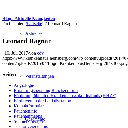
Blog - Aktuelle Neuigkeiten
Du bist hier:
Startseite
1
/
Leonard Ragnar
Aktuelles
Leonard Ragnar
..
10. Juli 2017
/
von
edv
https://www.krankenhaus-heinsberg.com/wp-content/uploads/2017/0
content/uploads/2015/04/Logo_KrankenhausHeinsberg-284x300.png
Seiten
Veranstaltungen
Angiologie
Ernährungsberatung Bauchzentrum
Förderung über den Krankenhauszukunftsfonds (KHZF)
Förderverein der Palliativstation
Kontaktformular
Patienteninfo
Patientenmappe
Geschichte
Schmerztherapie
Telefonverzeichnis