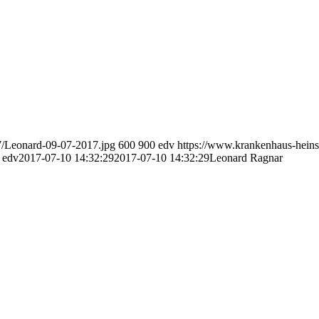
7/Leonard-09-07-2017.jpg
600
900
edv
https://www.krankenhaus-hein
edv
2017-07-10 14:32:29
2017-07-10 14:32:29
Leonard Ragnar