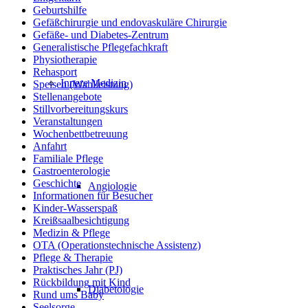
Geburtshilfe
Gefäßchirurgie und endovaskuläre Chirurgie
Gefäße- und Diabetes-Zentrum
Generalistische Pflegefachkraft
Physiotherapie
Rehasport
Innere Medizin
Speisen (Wahlleistung)
Stellenangebote
Stillvorbereitungskurs
Veranstaltungen
Wochenbettbetreuung
Anfahrt
Familiale Pflege
Gastroenterologie
Geschichte
Angiologie
Informationen für Besucher
Kinder-Wasserspaß
Kreißsaalbesichtigung
Medizin & Pflege
OTA (Operationstechnische Assistenz)
Pflege & Therapie
Praktisches Jahr (PJ)
Rückbildung mit Kind
Diabetologie
Rund ums Baby
Seelsorge