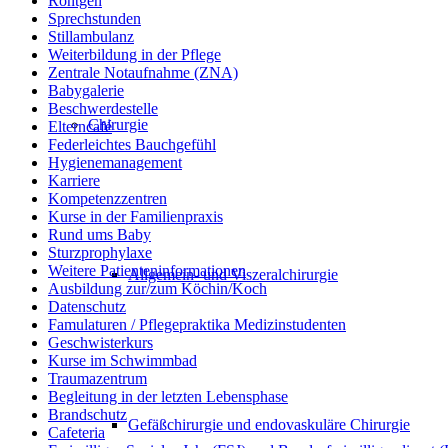
Röntgen
Sprechstunden
Stillambulanz
Weiterbildung in der Pflege
Zentrale Notaufnahme (ZNA)
Babygalerie
Beschwerdestelle
Chirurgie
Elterncafé
Federleichtes Bauchgefühl
Hygienemanagement
Karriere
Kompetenzzentren
Kurse in der Familienpraxis
Rund ums Baby
Sturzprophylaxe
Weitere Patienteninformationen
Allgemein- und Viszeralchirurgie
Ausbildung zur/zum Köchin/Koch
Datenschutz
Famulaturen / Pflegepraktika Medizinstudenten
Geschwisterkurs
Kurse im Schwimmbad
Traumazentrum
Begleitung in der letzten Lebensphase
Brandschutz
Gefäßchirurgie und endovaskuläre Chirurgie
Cafeteria