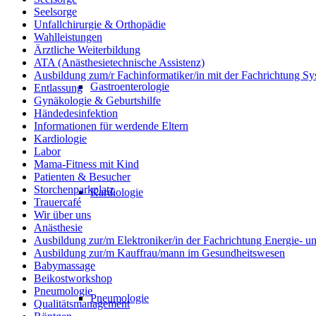
Seelsorge
Unfallchirurgie & Orthopädie
Wahlleistungen
Ärztliche Weiterbildung
ATA (Anästhesietechnische Assistenz)
Ausbildung zum/r Fachinformatiker/in mit der Fachrichtung Sy
Gastroenterologie
Entlassung
Gynäkologie & Geburtshilfe
Händedesinfektion
Informationen für werdende Eltern
Kardiologie
Labor
Mama-Fitness mit Kind
Patienten & Besucher
Storchenparkplatz
Kardiologie
Trauercafé
Wir über uns
Anästhesie
Ausbildung zur/m Elektroniker/in der Fachrichtung Energie- 
Ausbildung zur/m Kauffrau/mann im Gesundheitswesen
Babymassage
Beikostworkshop
Pneumologie
Pneumologie
Qualitätsmanagement