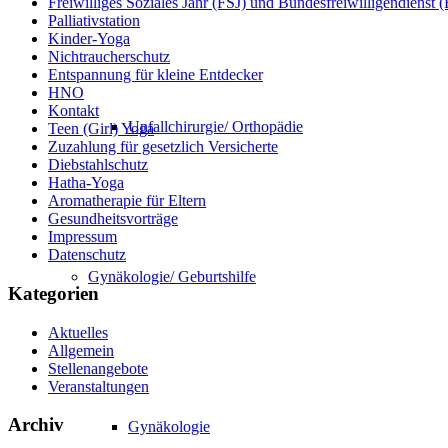
Freiwilliges Soziales Jahr (FSJ) und Bundesfreiwilligendienst
Palliativstation
Kinder-Yoga
Nichtraucherschutz
Entspannung für kleine Entdecker
HNO
Kontakt
Unfallchirurgie/ Orthopädie
Teen (Girl) Yoga
Zuzahlung für gesetzlich Versicherte
Diebstahlschutz
Hatha-Yoga
Aromatherapie für Eltern
Gesundheitsvorträge
Impressum
Datenschutz
Gynäkologie/ Geburtshilfe
Kategorien
Aktuelles
Allgemein
Stellenangebote
Veranstaltungen
Archiv
Gynäkologie