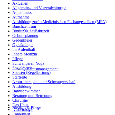
Aktuelles
Allgemein- und Viszeralchirurgie
Aquafitness
Aufnahme
Ausbildung zur/m Medizinischen Fachangestellten (MFA)
Bauchzentrum
Wir über uns
Bindung und Babyzeit
Geburtsplanung
Gedenkfeier
Gynäkologie
Ihr Aufenthalt
Innere Medizin
Pflege
Schwangeren-Yoga
Sozialdienst
Qualitätsmanagement
Speisen (Regelleistung)
Startseite
Aromatherapie in der Schwangerschaft
Ausbildung
Babyschwimmen
Beratung und Betreuung
Chirurgie
Das Haus
Medizin & Pflege
Diabetologie
Entgelttarif