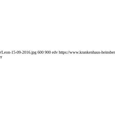
9/Leon-15-09-2016.jpg
600
900
edv
https://www.krankenhaus-heinsbe
er