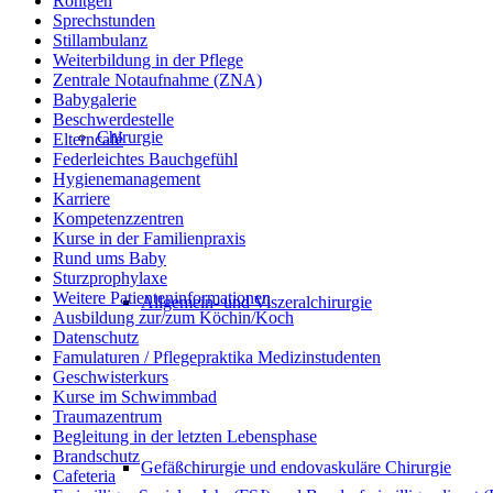
Röntgen
Sprechstunden
Stillambulanz
Weiterbildung in der Pflege
Zentrale Notaufnahme (ZNA)
Babygalerie
Beschwerdestelle
Chirurgie
Elterncafé
Federleichtes Bauchgefühl
Hygienemanagement
Karriere
Kompetenzzentren
Kurse in der Familienpraxis
Rund ums Baby
Sturzprophylaxe
Weitere Patienteninformationen
Allgemein- und Viszeralchirurgie
Ausbildung zur/zum Köchin/Koch
Datenschutz
Famulaturen / Pflegepraktika Medizinstudenten
Geschwisterkurs
Kurse im Schwimmbad
Traumazentrum
Begleitung in der letzten Lebensphase
Brandschutz
Gefäßchirurgie und endovaskuläre Chirurgie
Cafeteria