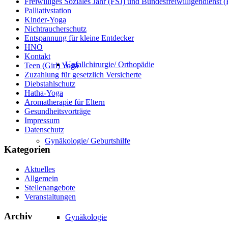
Freiwilliges Soziales Jahr (FSJ) und Bundesfreiwilligendienst
Palliativstation
Kinder-Yoga
Nichtraucherschutz
Entspannung für kleine Entdecker
HNO
Kontakt
Unfallchirurgie/ Orthopädie
Teen (Girl) Yoga
Zuzahlung für gesetzlich Versicherte
Diebstahlschutz
Hatha-Yoga
Aromatherapie für Eltern
Gesundheitsvorträge
Impressum
Datenschutz
Gynäkologie/ Geburtshilfe
Kategorien
Aktuelles
Allgemein
Stellenangebote
Veranstaltungen
Archiv
Gynäkologie