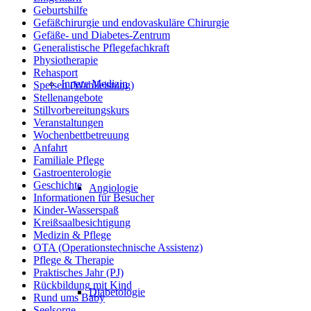
Geburtshilfe
Gefäßchirurgie und endovaskuläre Chirurgie
Gefäße- und Diabetes-Zentrum
Generalistische Pflegefachkraft
Physiotherapie
Rehasport
Innere Medizin
Speisen (Wahlleistung)
Stellenangebote
Stillvorbereitungskurs
Veranstaltungen
Wochenbettbetreuung
Anfahrt
Familiale Pflege
Gastroenterologie
Geschichte
Angiologie
Informationen für Besucher
Kinder-Wasserspaß
Kreißsaalbesichtigung
Medizin & Pflege
OTA (Operationstechnische Assistenz)
Pflege & Therapie
Praktisches Jahr (PJ)
Rückbildung mit Kind
Diabetologie
Rund ums Baby
Seelsorge