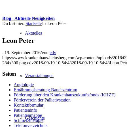
Blog - Aktuelle Neuigkeiten
Du bist hier:
Startseite
1
/
Leon Peter
Aktuelles
Leon Peter
..
19. September 2016
/
von
edv
https://www.krankenhaus-heinsberg.com/wp-content/uploads/2016/0
284x300.png
edv
2016-09-19 10:54:48
2016-09-19 10:54:48
Leon Pet
Seiten
Veranstaltungen
Angiologie
Ernährungsberatung Bauchzentrum
Förderung über den Krankenhauszukunftsfonds (KHZF)
Förderverein der Palliativstation
Kontaktformular
Patienteninfo
Patientenmappe
Geschichte
Schmerztherapie
Telefonverzeichnis