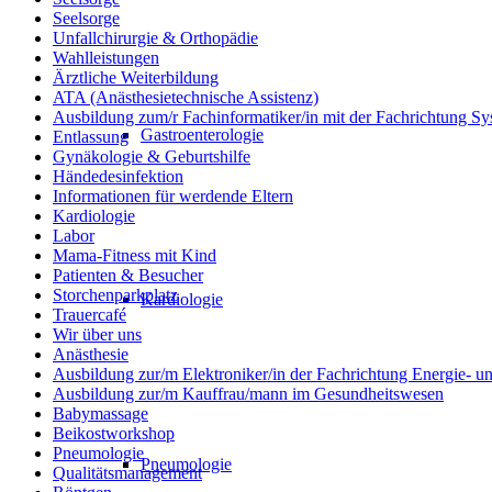
Seelsorge
Unfallchirurgie & Orthopädie
Wahlleistungen
Ärztliche Weiterbildung
ATA (Anästhesietechnische Assistenz)
Ausbildung zum/r Fachinformatiker/in mit der Fachrichtung Sy
Gastroenterologie
Entlassung
Gynäkologie & Geburtshilfe
Händedesinfektion
Informationen für werdende Eltern
Kardiologie
Labor
Mama-Fitness mit Kind
Patienten & Besucher
Storchenparkplatz
Kardiologie
Trauercafé
Wir über uns
Anästhesie
Ausbildung zur/m Elektroniker/in der Fachrichtung Energie- 
Ausbildung zur/m Kauffrau/mann im Gesundheitswesen
Babymassage
Beikostworkshop
Pneumologie
Pneumologie
Qualitätsmanagement