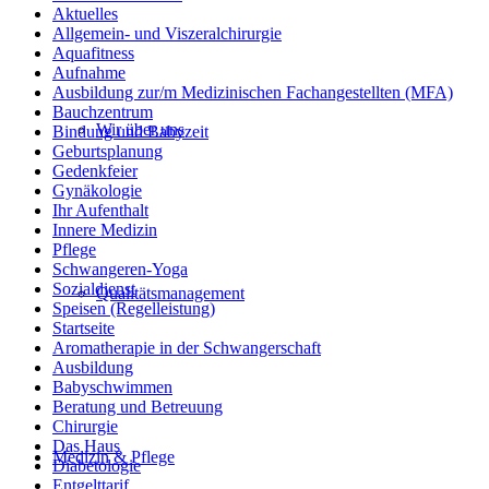
Aktuelles
Allgemein- und Viszeralchirurgie
Aquafitness
Aufnahme
Ausbildung zur/m Medizinischen Fachangestellten (MFA)
Bauchzentrum
Wir über uns
Bindung und Babyzeit
Geburtsplanung
Gedenkfeier
Gynäkologie
Ihr Aufenthalt
Innere Medizin
Pflege
Schwangeren-Yoga
Sozialdienst
Qualitätsmanagement
Speisen (Regelleistung)
Startseite
Aromatherapie in der Schwangerschaft
Ausbildung
Babyschwimmen
Beratung und Betreuung
Chirurgie
Das Haus
Medizin & Pflege
Diabetologie
Entgelttarif