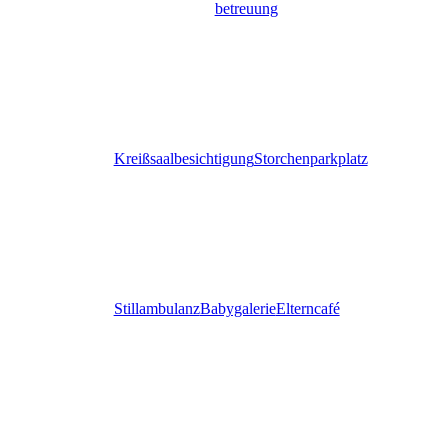
betreuung
Kreißsaalbesichtigung
Storchenparkplatz
Stillambulanz
Babygalerie
Elterncafé