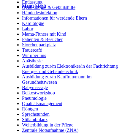
Entlassung
Menü
Menü
Gynäkologie & Geburtshilfe
Händedesinfektion
Informationen für werdende Eltern
Kardiologie
Labor
Mama-Fitness mit Kind
Patienten & Besucher
Storchenparkplatz
Trauercafé
Wir über uns
Anästhesie
Ausbildung zur/m Elektroniker/in der Fachrichtung
Energie- und Gebäudetechnik
Ausbildung zur/m Kauffrau/mann im
Gesundheitswesen
Babymassage
Beikostworkshop
Pneumologie
Qualitätsmanagement
Röntgen
Sprechstunden
Stillambulanz
Weiterbildung in der Pflege
Zentrale Notaufnahme (ZNA)