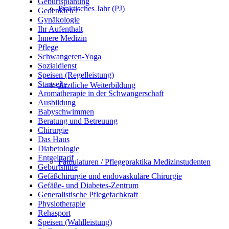
Geburtsplanung
Praktisches Jahr (PJ)
Gedenkfeier
Gynäkologie
Ihr Aufenthalt
Innere Medizin
Pflege
Schwangeren-Yoga
Sozialdienst
Speisen (Regelleistung)
Startseite
Ärztliche Weiterbildung
Aromatherapie in der Schwangerschaft
Ausbildung
Babyschwimmen
Beratung und Betreuung
Chirurgie
Das Haus
Diabetologie
Entgelttarif
Famulaturen / Pflegepraktika Medizinstudenten
Geburtshilfe
Gefäßchirurgie und endovaskuläre Chirurgie
Gefäße- und Diabetes-Zentrum
Generalistische Pflegefachkraft
Physiotherapie
Rehasport
Speisen (Wahlleistung)