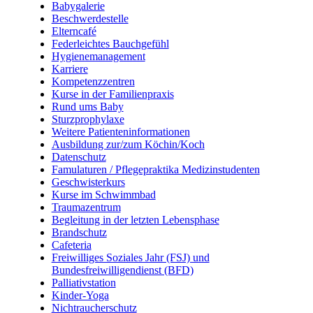
Babygalerie
Beschwerdestelle
Elterncafé
Federleichtes Bauchgefühl
Hygienemanagement
Karriere
Kompetenzzentren
Kurse in der Familienpraxis
Rund ums Baby
Sturzprophylaxe
Weitere Patienteninformationen
Ausbildung zur/zum Köchin/Koch
Datenschutz
Famulaturen / Pflegepraktika Medizinstudenten
Geschwisterkurs
Kurse im Schwimmbad
Traumazentrum
Begleitung in der letzten Lebensphase
Brandschutz
Cafeteria
Freiwilliges Soziales Jahr (FSJ) und
Bundesfreiwilligendienst (BFD)
Palliativstation
Kinder-Yoga
Nichtraucherschutz