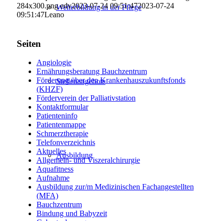
284x300.png
edv
2023-07-24 09:51:47
2023-07-24
Weiterbildung in der Pflege
09:51:47
Leano
Seiten
Angiologie
Ernährungsberatung Bauchzentrum
Förderung über den Krankenhauszukunftsfonds
Stellenangebote
(KHZF)
Förderverein der Palliativstation
Kontaktformular
Patienteninfo
Patientenmappe
Schmerztherapie
Telefonverzeichnis
Aktuelles
Ausbildung
Allgemein- und Viszeralchirurgie
Aquafitness
Aufnahme
Ausbildung zur/m Medizinischen Fachangestellten
(MFA)
Bauchzentrum
Bindung und Babyzeit