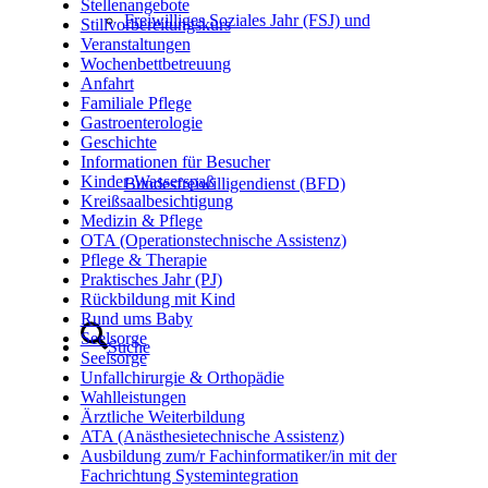
Stellenangebote
Freiwilliges Soziales Jahr (FSJ) und
Stillvorbereitungskurs
Veranstaltungen
Wochenbettbetreuung
Anfahrt
Familiale Pflege
Gastroenterologie
Geschichte
Informationen für Besucher
Kinder-Wasserspaß
Bundesfreiwilligendienst (BFD)
Kreißsaalbesichtigung
Medizin & Pflege
OTA (Operationstechnische Assistenz)
Pflege & Therapie
Praktisches Jahr (PJ)
Rückbildung mit Kind
Rund ums Baby
Seelsorge
Suche
Seelsorge
Unfallchirurgie & Orthopädie
Wahlleistungen
Ärztliche Weiterbildung
ATA (Anästhesietechnische Assistenz)
Ausbildung zum/r Fachinformatiker/in mit der
Fachrichtung Systemintegration