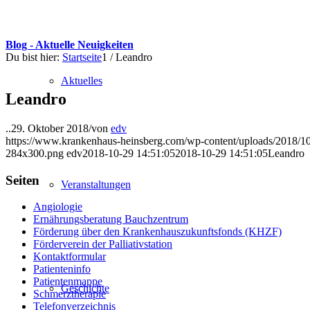
Blog - Aktuelle Neuigkeiten
Du bist hier:
Startseite
1
/
Leandro
Aktuelles
Leandro
..
29. Oktober 2018
/
von
edv
https://www.krankenhaus-heinsberg.com/wp-content/uploads/2018/1
284x300.png
edv
2018-10-29 14:51:05
2018-10-29 14:51:05
Leandro
Seiten
Veranstaltungen
Angiologie
Ernährungsberatung Bauchzentrum
Förderung über den Krankenhauszukunftsfonds (KHZF)
Förderverein der Palliativstation
Kontaktformular
Patienteninfo
Patientenmappe
Geschichte
Schmerztherapie
Telefonverzeichnis