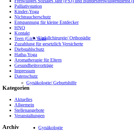
Freiwilliges Soziales Jahr (FSJ) und Bundesfreiwilligendienst
Palliativstation
Kinder-Yoga
Nichtraucherschutz
Entspannung für kleine Entdecker
HNO
Kontakt
Unfallchirurgie/ Orthopädie
Teen (Girl) Yoga
Zuzahlung für gesetzlich Versicherte
Diebstahlschutz
Hatha-Yoga
Aromatherapie für Eltern
Gesundheitsvorträge
Impressum
Datenschutz
Gynäkologie/ Geburtshilfe
Kategorien
Aktuelles
Allgemein
Stellenangebote
Veranstaltungen
Archiv
Gynäkologie