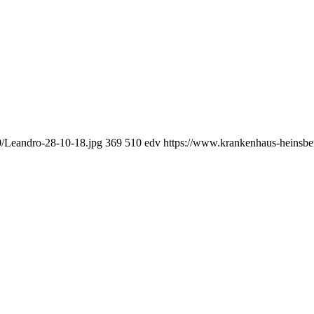
0/Leandro-28-10-18.jpg
369
510
edv
https://www.krankenhaus-heinsb