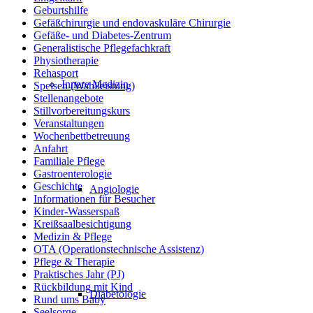
Geburtshilfe
Gefäßchirurgie und endovaskuläre Chirurgie
Gefäße- und Diabetes-Zentrum
Generalistische Pflegefachkraft
Physiotherapie
Rehasport
Innere Medizin
Speisen (Wahlleistung)
Stellenangebote
Stillvorbereitungskurs
Veranstaltungen
Wochenbettbetreuung
Anfahrt
Familiale Pflege
Gastroenterologie
Geschichte
Angiologie
Informationen für Besucher
Kinder-Wasserspaß
Kreißsaalbesichtigung
Medizin & Pflege
OTA (Operationstechnische Assistenz)
Pflege & Therapie
Praktisches Jahr (PJ)
Rückbildung mit Kind
Diabetologie
Rund ums Baby
Seelsorge