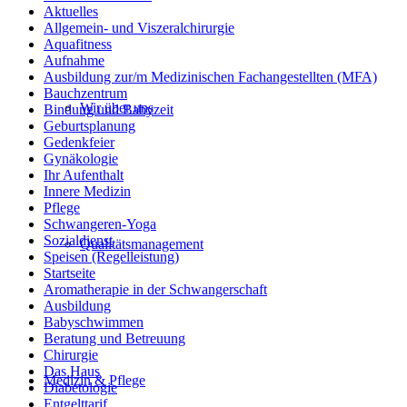
Aktuelles
Allgemein- und Viszeralchirurgie
Aquafitness
Aufnahme
Ausbildung zur/m Medizinischen Fachangestellten (MFA)
Bauchzentrum
Wir über uns
Bindung und Babyzeit
Geburtsplanung
Gedenkfeier
Gynäkologie
Ihr Aufenthalt
Innere Medizin
Pflege
Schwangeren-Yoga
Sozialdienst
Qualitätsmanagement
Speisen (Regelleistung)
Startseite
Aromatherapie in der Schwangerschaft
Ausbildung
Babyschwimmen
Beratung und Betreuung
Chirurgie
Das Haus
Medizin & Pflege
Diabetologie
Entgelttarif