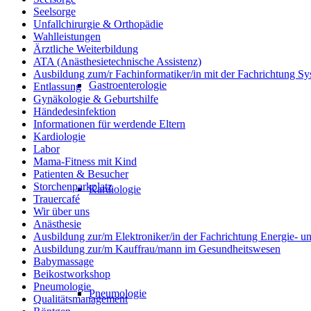
Seelsorge
Unfallchirurgie & Orthopädie
Wahlleistungen
Ärztliche Weiterbildung
ATA (Anästhesietechnische Assistenz)
Ausbildung zum/r Fachinformatiker/in mit der Fachrichtung Sy
Gastroenterologie
Entlassung
Gynäkologie & Geburtshilfe
Händedesinfektion
Informationen für werdende Eltern
Kardiologie
Labor
Mama-Fitness mit Kind
Patienten & Besucher
Storchenparkplatz
Kardiologie
Trauercafé
Wir über uns
Anästhesie
Ausbildung zur/m Elektroniker/in der Fachrichtung Energie- 
Ausbildung zur/m Kauffrau/mann im Gesundheitswesen
Babymassage
Beikostworkshop
Pneumologie
Pneumologie
Qualitätsmanagement