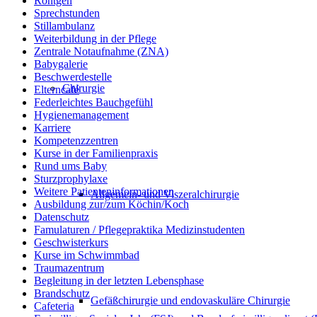
Röntgen
Sprechstunden
Stillambulanz
Weiterbildung in der Pflege
Zentrale Notaufnahme (ZNA)
Babygalerie
Beschwerdestelle
Chirurgie
Elterncafé
Federleichtes Bauchgefühl
Hygienemanagement
Karriere
Kompetenzzentren
Kurse in der Familienpraxis
Rund ums Baby
Sturzprophylaxe
Weitere Patienteninformationen
Allgemein- und Viszeralchirurgie
Ausbildung zur/zum Köchin/Koch
Datenschutz
Famulaturen / Pflegepraktika Medizinstudenten
Geschwisterkurs
Kurse im Schwimmbad
Traumazentrum
Begleitung in der letzten Lebensphase
Brandschutz
Gefäßchirurgie und endovaskuläre Chirurgie
Cafeteria