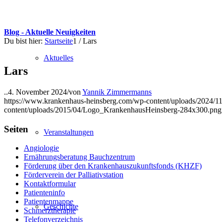
Blog - Aktuelle Neuigkeiten
Du bist hier:
Startseite
1
/
Lars
Aktuelles
Lars
..
4. November 2024
/
von
Yannik Zimmermanns
https://www.krankenhaus-heinsberg.com/wp-content/uploads/2024/1
content/uploads/2015/04/Logo_KrankenhausHeinsberg-284x300.png
Seiten
Veranstaltungen
Angiologie
Ernährungsberatung Bauchzentrum
Förderung über den Krankenhauszukunftsfonds (KHZF)
Förderverein der Palliativstation
Kontaktformular
Patienteninfo
Patientenmappe
Geschichte
Schmerztherapie
Telefonverzeichnis