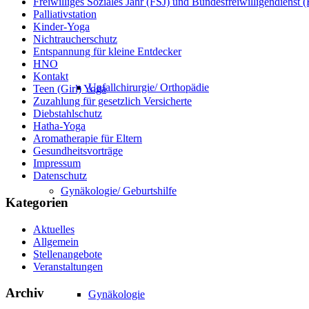
Freiwilliges Soziales Jahr (FSJ) und Bundesfreiwilligendienst
Palliativstation
Kinder-Yoga
Nichtraucherschutz
Entspannung für kleine Entdecker
HNO
Kontakt
Unfallchirurgie/ Orthopädie
Teen (Girl) Yoga
Zuzahlung für gesetzlich Versicherte
Diebstahlschutz
Hatha-Yoga
Aromatherapie für Eltern
Gesundheitsvorträge
Impressum
Datenschutz
Gynäkologie/ Geburtshilfe
Kategorien
Aktuelles
Allgemein
Stellenangebote
Veranstaltungen
Archiv
Gynäkologie