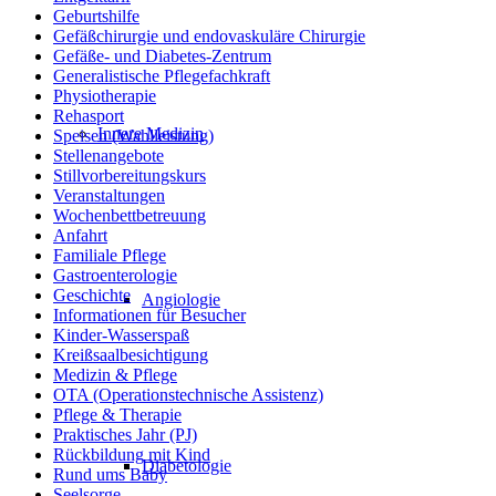
Geburtshilfe
Gefäßchirurgie und endovaskuläre Chirurgie
Gefäße- und Diabetes-Zentrum
Generalistische Pflegefachkraft
Physiotherapie
Rehasport
Innere Medizin
Speisen (Wahlleistung)
Stellenangebote
Stillvorbereitungskurs
Veranstaltungen
Wochenbettbetreuung
Anfahrt
Familiale Pflege
Gastroenterologie
Geschichte
Angiologie
Informationen für Besucher
Kinder-Wasserspaß
Kreißsaalbesichtigung
Medizin & Pflege
OTA (Operationstechnische Assistenz)
Pflege & Therapie
Praktisches Jahr (PJ)
Rückbildung mit Kind
Diabetologie
Rund ums Baby
Seelsorge