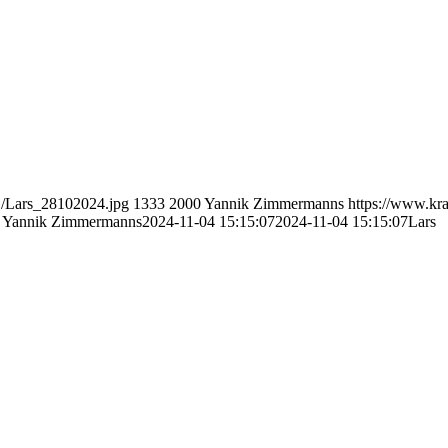
1/Lars_28102024.jpg
1333
2000
Yannik Zimmermanns
https://www.kr
Yannik Zimmermanns
2024-11-04 15:15:07
2024-11-04 15:15:07
Lars