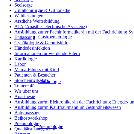
Seelsorge
Unfallchirurgie & Orthopädie
Wahlleistungen
Ärztliche Weiterbildung
ATA (Anästhesietechnische Assistenz)
Ausbildung zum/r Fachinformatiker/in mit der Fachrichtung Sy
Gastroenterologie
Entlassung
Gynäkologie & Geburtshilfe
Händedesinfektion
Informationen für werdende Eltern
Kardiologie
Labor
Mama-Fitness mit Kind
Patienten & Besucher
Storchenparkplatz
Kardiologie
Trauercafé
Wir über uns
Anästhesie
Ausbildung zur/m Elektroniker/in der Fachrichtung Energie- 
Ausbildung zur/m Kauffrau/mann im Gesundheitswesen
Babymassage
Beikostworkshop
Pneumologie
Pneumologie
Qualitätsmanagement