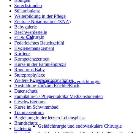
Röntgen
Sprechstunden
Stillambulanz
Weiterbildung in der Pflege
Zentrale Notaufnahme (ZNA)
Babygalerie
Beschwerdestelle
Chirurgie
Elterncafé
Federleichtes Bauchgefühl
Hygienemanagement
Karriere
Kompetenzzentren
Kurse in der Familienpraxis
Rund ums Baby
Sturzprophylaxe
Weitere Patienteninformationen
Allgemein- und Viszeralchirurgie
Ausbildung zur/zum Köchin/Koch
Datenschutz
Famulaturen / Pflegepraktika Medizinstudenten
Geschwisterkurs
Kurse im Schwimmbad
Traumazentrum
Begleitung in der letzten Lebensphase
Brandschutz
Gefäßchirurgie und endovaskuläre Chirurgie
Cafeteria