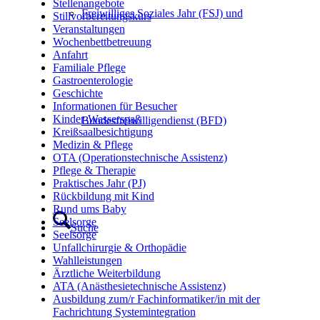
Stellenangebote
Freiwilliges Soziales Jahr (FSJ) und
Stillvorbereitungskurs
Veranstaltungen
Wochenbettbetreuung
Anfahrt
Familiale Pflege
Gastroenterologie
Geschichte
Informationen für Besucher
Kinder-Wasserspaß
Bundesfreiwilligendienst (BFD)
Kreißsaalbesichtigung
Medizin & Pflege
OTA (Operationstechnische Assistenz)
Pflege & Therapie
Praktisches Jahr (PJ)
Rückbildung mit Kind
Rund ums Baby
Seelsorge
Suche
Seelsorge
Unfallchirurgie & Orthopädie
Wahlleistungen
Ärztliche Weiterbildung
ATA (Anästhesietechnische Assistenz)
Ausbildung zum/r Fachinformatiker/in mit der
Fachrichtung Systemintegration