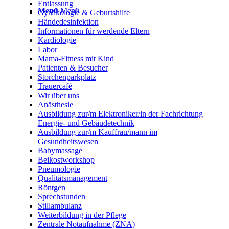
Entlassung
Menü
Menü
Gynäkologie & Geburtshilfe
Händedesinfektion
Informationen für werdende Eltern
Kardiologie
Labor
Mama-Fitness mit Kind
Patienten & Besucher
Storchenparkplatz
Trauercafé
Wir über uns
Anästhesie
Ausbildung zur/m Elektroniker/in der Fachrichtung
Energie- und Gebäudetechnik
Ausbildung zur/m Kauffrau/mann im
Gesundheitswesen
Babymassage
Beikostworkshop
Pneumologie
Qualitätsmanagement
Röntgen
Sprechstunden
Stillambulanz
Weiterbildung in der Pflege
Zentrale Notaufnahme (ZNA)