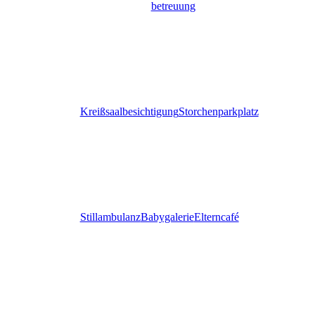
betreuung
Kreißsaalbesichtigung
Storchenparkplatz
Stillambulanz
Babygalerie
Elterncafé