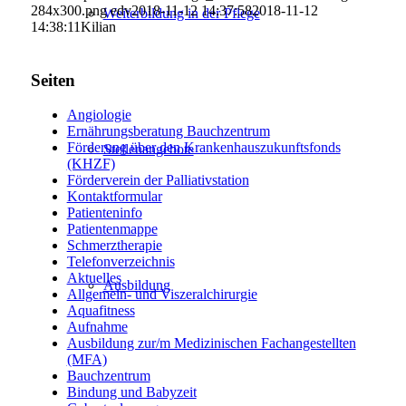
284x300.png
edv
2018-11-12 14:37:58
2018-11-12
Weiterbildung in der Pflege
14:38:11
Kilian
Seiten
Angiologie
Ernährungsberatung Bauchzentrum
Förderung über den Krankenhauszukunftsfonds
Stellenangebote
(KHZF)
Förderverein der Palliativstation
Kontaktformular
Patienteninfo
Patientenmappe
Schmerztherapie
Telefonverzeichnis
Aktuelles
Ausbildung
Allgemein- und Viszeralchirurgie
Aquafitness
Aufnahme
Ausbildung zur/m Medizinischen Fachangestellten
(MFA)
Bauchzentrum
Bindung und Babyzeit