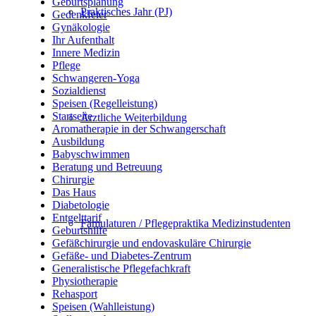
Geburtsplanung
Praktisches Jahr (PJ)
Gedenkfeier
Gynäkologie
Ihr Aufenthalt
Innere Medizin
Pflege
Schwangeren-Yoga
Sozialdienst
Speisen (Regelleistung)
Startseite
Ärztliche Weiterbildung
Aromatherapie in der Schwangerschaft
Ausbildung
Babyschwimmen
Beratung und Betreuung
Chirurgie
Das Haus
Diabetologie
Entgelttarif
Famulaturen / Pflegepraktika Medizinstudenten
Geburtshilfe
Gefäßchirurgie und endovaskuläre Chirurgie
Gefäße- und Diabetes-Zentrum
Generalistische Pflegefachkraft
Physiotherapie
Rehasport
Speisen (Wahlleistung)