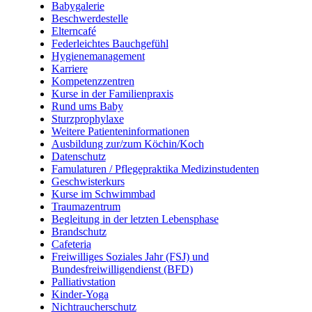
Babygalerie
Beschwerdestelle
Elterncafé
Federleichtes Bauchgefühl
Hygienemanagement
Karriere
Kompetenzzentren
Kurse in der Familienpraxis
Rund ums Baby
Sturzprophylaxe
Weitere Patienteninformationen
Ausbildung zur/zum Köchin/Koch
Datenschutz
Famulaturen / Pflegepraktika Medizinstudenten
Geschwisterkurs
Kurse im Schwimmbad
Traumazentrum
Begleitung in der letzten Lebensphase
Brandschutz
Cafeteria
Freiwilliges Soziales Jahr (FSJ) und
Bundesfreiwilligendienst (BFD)
Palliativstation
Kinder-Yoga
Nichtraucherschutz