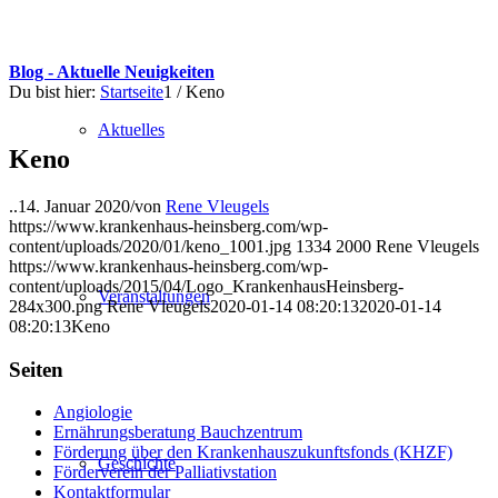
Blog - Aktuelle Neuigkeiten
Du bist hier:
Startseite
1
/
Keno
Aktuelles
Keno
..
14. Januar 2020
/
von
Rene Vleugels
https://www.krankenhaus-heinsberg.com/wp-
content/uploads/2020/01/keno_1001.jpg
1334
2000
Rene Vleugels
https://www.krankenhaus-heinsberg.com/wp-
content/uploads/2015/04/Logo_KrankenhausHeinsberg-
Veranstaltungen
284x300.png
Rene Vleugels
2020-01-14 08:20:13
2020-01-14
08:20:13
Keno
Seiten
Angiologie
Ernährungsberatung Bauchzentrum
Förderung über den Krankenhauszukunftsfonds (KHZF)
Geschichte
Förderverein der Palliativstation
Kontaktformular