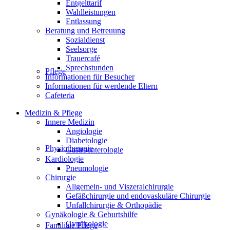
Entgelttarif
Wahlleistungen
Entlassung
Beratung und Betreuung
Sozialdienst
Seelsorge
Trauercafé
Sprechstunden
Pflege
Informationen für Besucher
Informationen für werdende Eltern
Cafeteria
Medizin & Pflege
Innere Medizin
Angiologie
Diabetologie
Physiotherapie
Gastroenterologie
Kardiologie
Pneumologie
Chirurgie
Allgemein- und Viszeralchirurgie
Gefäßchirurgie und endovaskuläre Chirurgie
Unfallchirurgie & Orthopädie
Gynäkologie & Geburtshilfe
Gynäkologie
Familiale Pflege