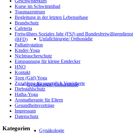
Geschwisterkurs
Kurse im Schwimmbad
Traumazentrum
Begleitung in der letzten Lebensphase
Brandschutz
Cafeteria
Freiwilliges Soziales Jahr (FSJ) und Bundesfreiwilligendienst
Unfallchirurgie/ Orthopädie
(BFD)
Palliativstation
Kinder-Yoga
Nichtraucherschutz
Entspannung für kleine Entdecker
HNO
Kontakt
Teen (Girl) Yoga
Zuzahlung für gesetzlich Versicherte
Gynäkologie/ Geburtshilfe
Diebstahlschutz
Hatha-Yoga
Aromatherapie für Eltern
Gesundheitsvorträge
Impressum
Datenschutz
Kategorien
Gynäkologie