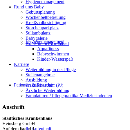
Hygienemanagement
Rund ums Baby
Geburtsplanung
Wochenbettbetreuung
Kreißsaalbesichtigung
Storchenparkplatz
Stillambulanz
Babygalerie
Hygienemanagement
Kurse im Schwimmbad
Aquafitness
Babyschwimmen
Kinder-Wasserspaß
Karriere
Weiterbildung in der Pflege
Stellenangebote
Ausbildung
Patienten & Besucher
Praktisches Jahr (PJ)
Ärztliche Weiterbildung
Famulaturen / Pflegepraktika Medizinstudenten
Anschrift
Städtisches Krankenhaus
Heinsberg GmbH
Ihr Aufenthalt
Auf dem Brand 1