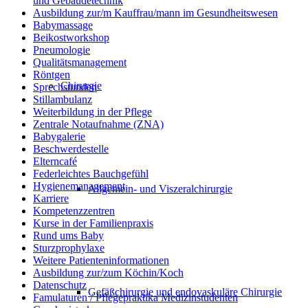
und Gebäudetechnik
Ausbildung zur/m Kauffrau/mann im Gesundheitswesen
Babymassage
Beikostworkshop
Pneumologie
Qualitätsmanagement
Röntgen
Chirurgie
Sprechstunden
Stillambulanz
Weiterbildung in der Pflege
Zentrale Notaufnahme (ZNA)
Babygalerie
Beschwerdestelle
Elterncafé
Federleichtes Bauchgefühl
Hygienemanagement
Allgemein- und Viszeralchirurgie
Karriere
Kompetenzzentren
Kurse in der Familienpraxis
Rund ums Baby
Sturzprophylaxe
Weitere Patienteninformationen
Ausbildung zur/zum Köchin/Koch
Datenschutz
Gefäßchirurgie und endovaskuläre Chirurgie
Famulaturen / Pflegepraktika Medizinstudenten