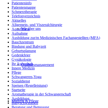
Patienteninfo
Patientenmappe
Schmerztherapie
Telefonverzeichnis
Aktuelles
Allgemein- und Viszeralchirurgie
Wir über uns
Aquafitness
Aufnahme
Ausbildung zur/m Medizinischen Fachangestellten (MFA)
Bauchzentrum
Bindung und Babyzeit
Geburtsplanung
Gedenkfeier
Gynäkologie
Ihr Aufenthalt
Qualitätsmanagement
Innere Medizin
Pflege
Schwangeren-Yoga
Sozialdienst
Speisen (Regelleistung)
Startseite
Aromatherapie in der Schwangerschaft
Ausbildung
Medizin & Pflege
Babyschwimmen
Beratung und Betreuung