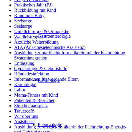
Praktisches Jahr (PJ)
Rückbildung mit Kind
Rund ums Baby
Seelsorge
Seelsorge
Unfallchirurgie & Orthopädie
Gastroenterologie
Wahlleistungen
Ärztliche Weiterbildung
ATA (Anästhesietechnische Assistenz)
Ausbildung zum/r Fachinformatiker/in mit der Fachrichtung
Systemintegration
Entlassung
Gynäkologie & Geburtshilfe
Händedesinfektion
Informationen für werdende Eltern
Kardiologie
Kardiologie
Labor
Mama-Fitness mit Kind
Patienten & Besucher
Storchenparkplatz
Trauercafé
Wir über uns
Anästhesie
Pneumologie
Ausbildung zur/m Elektroniker/in der Fachrichtung Energie-