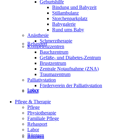
Geburtshilfe
Bindung und Babyzeit
Stillambulanz
Storchenparkplatz
Babygalerie
Rund ums Baby
Anästhesie
Schmerztherapie
Rehasport
Kompetenzzentren
Bauchzentrum
Gefäße- und Diabetes-Zentrum
Brustzentrum
Zentrale Notaufnahme (ZNA)
Traumazentrum
Palliativstation
Förderverein der Palliativstation
Labor
HNO
Pflege & Therapie
Pflege
Physiotherapie
Familiale Pflege
Rehasport
Labor
Röntgen
Röntgen