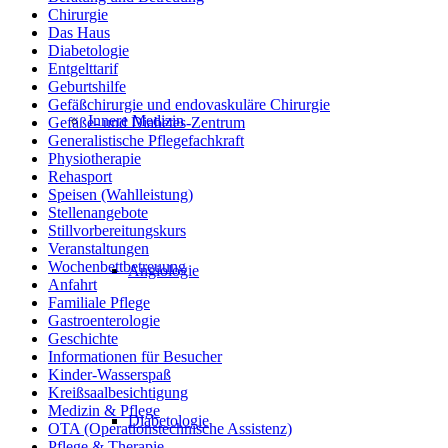
Chirurgie
Das Haus
Diabetologie
Entgelttarif
Geburtshilfe
Gefäßchirurgie und endovaskuläre Chirurgie
Innere Medizin
Gefäße- und Diabetes-Zentrum
Generalistische Pflegefachkraft
Physiotherapie
Rehasport
Speisen (Wahlleistung)
Stellenangebote
Stillvorbereitungskurs
Veranstaltungen
Wochenbettbetreuung
Angiologie
Anfahrt
Familiale Pflege
Gastroenterologie
Geschichte
Informationen für Besucher
Kinder-Wasserspaß
Kreißsaalbesichtigung
Medizin & Pflege
Diabetologie
OTA (Operationstechnische Assistenz)
Pflege & Therapie