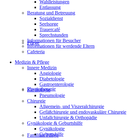
Wahlleistungen
Entlassung
Beratung und Betreuung
Sozialdienst
Seelsorge
Trauercafé
Sprechstunden
Informationen für Besucher
Pflege
Informationen für werdende Eltern
Cafeteria
Medizin & Pflege
Innere Medizin
Angiologie
Diabetologie
Gastroenterologie
Physiotherapie
Kardiologie
Pneumologie
Chirurgie
Allgemein- und Viszeralchirurgie
Gefäßchirurgie und endovaskuläre Chirurgie
Unfallchirurgie & Orthopädie
Gynäkologie & Geburtshilfe
Gynäkologie
Geburtshilfe
Familiale Pflege