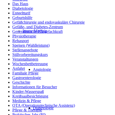
Das Haus
Diabetologie
Entgelttarif
Geburtshilfe
Gefäßchirurgie und endovaskuläre Chirurgie
Gefäße- und Diabetes-Zentrum
Innere Medizin
Generalistische Pflegefachkraft
Physiotherapie
Rehasport
Speisen (Wahlleistung)
Stellenangebote
Stillvorbereitungskurs
Veranstaltungen
Wochenbettbetreuung
Anfahrt
Angiologie
Familiale Pflege
Gastroenterologie
Geschichte
Informationen für Besucher
Kinder-Wasserspaß
Kreißsaalbesichtigung
Medizin & Pflege
OTA (Operationstechnische Assistenz)
Diabetologie
Pflege & Therapie
Praktisches Jahr (PJ)