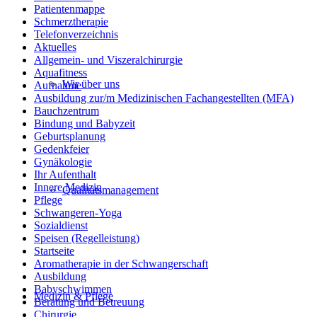
Patientenmappe
Schmerztherapie
Telefonverzeichnis
Aktuelles
Allgemein- und Viszeralchirurgie
Aquafitness
Wir über uns
Aufnahme
Ausbildung zur/m Medizinischen Fachangestellten (MFA)
Bauchzentrum
Bindung und Babyzeit
Geburtsplanung
Gedenkfeier
Gynäkologie
Ihr Aufenthalt
Innere Medizin
Qualitätsmanagement
Pflege
Schwangeren-Yoga
Sozialdienst
Speisen (Regelleistung)
Startseite
Aromatherapie in der Schwangerschaft
Ausbildung
Babyschwimmen
Medizin & Pflege
Beratung und Betreuung
Chirurgie