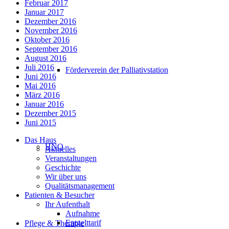
Februar 2017
Januar 2017
Dezember 2016
November 2016
Oktober 2016
September 2016
August 2016
Juli 2016
Förderverein der Palliativstation
Juni 2016
Mai 2016
März 2016
Januar 2016
Dezember 2015
Juni 2015
Das Haus
HNO
Aktuelles
Veranstaltungen
Geschichte
Wir über uns
Qualitätsmanagement
Patienten & Besucher
Ihr Aufenthalt
Aufnahme
Entgelttarif
Pflege & Therapie