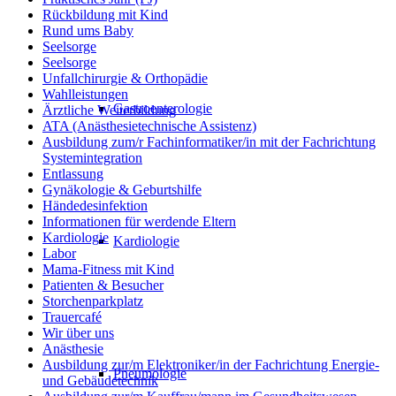
Rückbildung mit Kind
Rund ums Baby
Seelsorge
Seelsorge
Unfallchirurgie & Orthopädie
Wahlleistungen
Gastroenterologie
Ärztliche Weiterbildung
ATA (Anästhesietechnische Assistenz)
Ausbildung zum/r Fachinformatiker/in mit der Fachrichtung
Systemintegration
Entlassung
Gynäkologie & Geburtshilfe
Händedesinfektion
Informationen für werdende Eltern
Kardiologie
Kardiologie
Labor
Mama-Fitness mit Kind
Patienten & Besucher
Storchenparkplatz
Trauercafé
Wir über uns
Anästhesie
Ausbildung zur/m Elektroniker/in der Fachrichtung Energie-
Pneumologie
und Gebäudetechnik