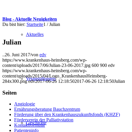
Blog - Aktuelle Neuigkeiten
Du bist hier:
Startseite
1
/
Julian
Aktuelles
Julian
..
26. Juni 2017
/
von
edv
https://www.krankenhaus-heinsberg.com/wp-
content/uploads/2017/06/Julian-23-06-2017.jpg
600
900
edv
https://www.krankenhaus-heinsberg.com/wp-
content/uploads/2015/04/Logo_KrankenhausHeinsberg-
Veranstaltungen
284x300.png
edv
2017-06-26 12:18:50
2017-06-26 12:18:50
Julian
Seiten
Angiologie
Ernährungsberatung Bauchzentrum
Förderung über den Krankenhauszukunftsfonds (KHZF)
Förderverein der Palliativstation
Geschichte
Kontaktformular
Patienteninfo