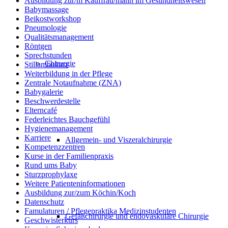
Ausbildung zur/m Kauffrau/mann im Gesundheitswesen
Babymassage
Beikostworkshop
Pneumologie
Qualitätsmanagement
Röntgen
Sprechstunden
Chirurgie
Stillambulanz
Weiterbildung in der Pflege
Zentrale Notaufnahme (ZNA)
Babygalerie
Beschwerdestelle
Elterncafé
Federleichtes Bauchgefühl
Hygienemanagement
Karriere
Allgemein- und Viszeralchirurgie
Kompetenzzentren
Kurse in der Familienpraxis
Rund ums Baby
Sturzprophylaxe
Weitere Patienteninformationen
Ausbildung zur/zum Köchin/Koch
Datenschutz
Famulaturen / Pflegepraktika Medizinstudenten
Gefäßchirurgie und endovaskuläre Chirurgie
Geschwisterkurs