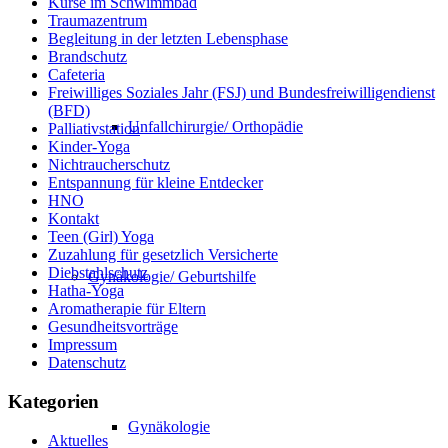
Kurse im Schwimmbad
Traumazentrum
Begleitung in der letzten Lebensphase
Brandschutz
Cafeteria
Freiwilliges Soziales Jahr (FSJ) und Bundesfreiwilligendienst
(BFD)
Unfallchirurgie/ Orthopädie
Palliativstation
Kinder-Yoga
Nichtraucherschutz
Entspannung für kleine Entdecker
HNO
Kontakt
Teen (Girl) Yoga
Zuzahlung für gesetzlich Versicherte
Diebstahlschutz
Gynäkologie/ Geburtshilfe
Hatha-Yoga
Aromatherapie für Eltern
Gesundheitsvorträge
Impressum
Datenschutz
Kategorien
Gynäkologie
Aktuelles