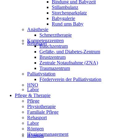
Bindung und Babyzeit
Stillambulanz
Storchenparkplatz
Babygalerie
Rund ums Baby
Anästhesie
Schmerztherapie
Kompetenzzentren
Rehasport
Bauchzentrum
Gefäße- und Diabetes-Zentrum
Brustzentrum
Zentrale Notaufnahme (ZNA)
Traumazentrum
Palliativstation
Förderverein der Palliativstation
HNO
Labor
Pflege & Therapie
Pflege
Physiotherapie
Familiale Pflege
Rehasport
Labor
Röntgen
Hygienemanagement
Röntgen