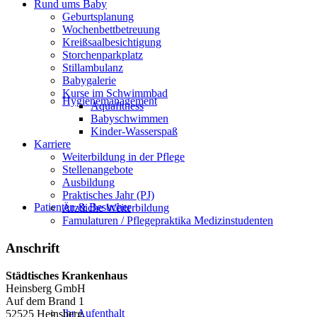
Rund ums Baby
Geburtsplanung
Wochenbettbetreuung
Kreißsaalbesichtigung
Storchenparkplatz
Stillambulanz
Babygalerie
Kurse im Schwimmbad
Hygienemanagement
Aquafitness
Babyschwimmen
Kinder-Wasserspaß
Karriere
Weiterbildung in der Pflege
Stellenangebote
Ausbildung
Praktisches Jahr (PJ)
Patienten & Besucher
Ärztliche Weiterbildung
Famulaturen / Pflegepraktika Medizinstudenten
Anschrift
Städtisches Krankenhaus
Heinsberg GmbH
Auf dem Brand 1
Ihr Aufenthalt
52525 Heinsberg