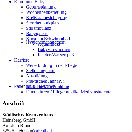
Rund ums Baby
Geburtsplanung
Wochenbettbetreuung
Kreißsaalbesichtigung
Storchenparkplatz
Stillambulanz
Babygalerie
Kurse im Schwimmbad
Hygienemanagement
Aquafitness
Babyschwimmen
Kinder-Wasserspaß
Karriere
Weiterbildung in der Pflege
Stellenangebote
Ausbildung
Praktisches Jahr (PJ)
Patienten & Besucher
Ärztliche Weiterbildung
Famulaturen / Pflegepraktika Medizinstudenten
Anschrift
Städtisches Krankenhaus
Heinsberg GmbH
Auf dem Brand 1
Ihr Aufenthalt
52525 Heinsberg