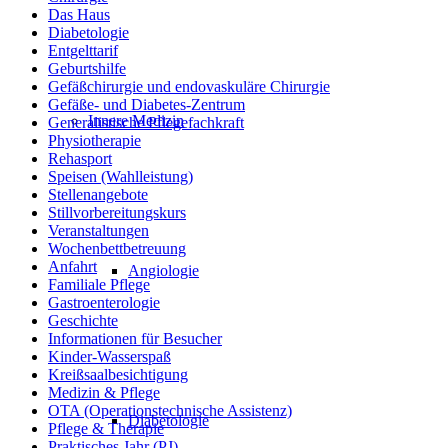
Das Haus
Diabetologie
Entgelttarif
Geburtshilfe
Gefäßchirurgie und endovaskuläre Chirurgie
Gefäße- und Diabetes-Zentrum
Innere Medizin
Generalistische Pflegefachkraft
Physiotherapie
Rehasport
Speisen (Wahlleistung)
Stellenangebote
Stillvorbereitungskurs
Veranstaltungen
Wochenbettbetreuung
Anfahrt
Angiologie
Familiale Pflege
Gastroenterologie
Geschichte
Informationen für Besucher
Kinder-Wasserspaß
Kreißsaalbesichtigung
Medizin & Pflege
OTA (Operationstechnische Assistenz)
Diabetologie
Pflege & Therapie
Praktisches Jahr (PJ)