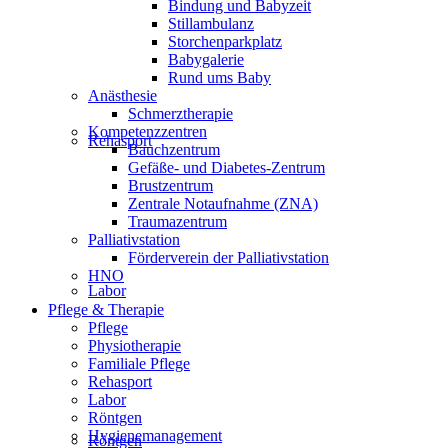
Bindung und Babyzeit
Stillambulanz
Storchenparkplatz
Babygalerie
Rund ums Baby
Anästhesie
Schmerztherapie
Kompetenzzentren
Rehasport
Bauchzentrum
Gefäße- und Diabetes-Zentrum
Brustzentrum
Zentrale Notaufnahme (ZNA)
Traumazentrum
Palliativstation
Förderverein der Palliativstation
HNO
Labor
Pflege & Therapie
Pflege
Physiotherapie
Familiale Pflege
Rehasport
Labor
Röntgen
Hygienemanagement
Röntgen