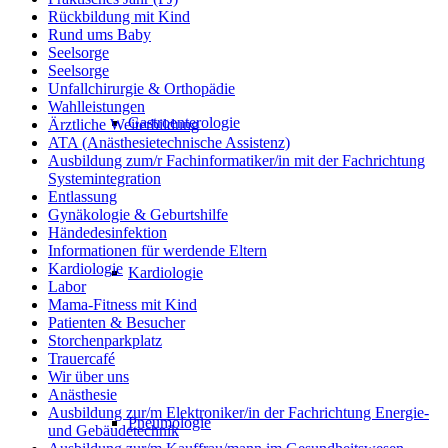
Rückbildung mit Kind
Rund ums Baby
Seelsorge
Seelsorge
Unfallchirurgie & Orthopädie
Wahlleistungen
Gastroenterologie
Ärztliche Weiterbildung
ATA (Anästhesietechnische Assistenz)
Ausbildung zum/r Fachinformatiker/in mit der Fachrichtung
Systemintegration
Entlassung
Gynäkologie & Geburtshilfe
Händedesinfektion
Informationen für werdende Eltern
Kardiologie
Kardiologie
Labor
Mama-Fitness mit Kind
Patienten & Besucher
Storchenparkplatz
Trauercafé
Wir über uns
Anästhesie
Ausbildung zur/m Elektroniker/in der Fachrichtung Energie-
Pneumologie
und Gebäudetechnik