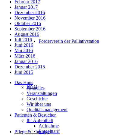
Februar 2017
Januar 2017
Dezember 2016
November 2016
Oktober 2016
September 2016
August 2016
Juli 2016
Förderverein der Palliativstation
Juni 2016
Mai 2016
März 2016
Januar 2016
Dezember 2015
Juni 2015
Das Haus
HNO
Aktuelles
Veranstaltungen
Geschichte
Wir über uns
Qualitätsmanagement
Patienten & Besucher
Ihr Aufenthalt
Aufnahme
Entgelttarif
Pflege & Therapie