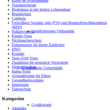
Kurse im Schwimmbad
Traumazentrum
Begleitung in der letzten Lebensphase
Brandschutz
Cafeteria
Freiwilliges Soziales Jahr (FSJ) und Bundesfreiwilligendienst
(BFD)
Unfallchirurgie/ Orthopädie
Palliativstation
Kinder-Yoga
Nichtraucherschutz
Entspannung für kleine Entdecker
HNO
Kontakt
Teen (Girl) Yoga
Zuzahlung für gesetzlich Versicherte
Diebstahlschutz
Gynäkologie/ Geburtshilfe
Hatha-Yoga
Aromatherapie für Eltern
Gesundheitsvorträge
Impressum
Datenschutz
Kategorien
Gynäkologie
Aktuelles