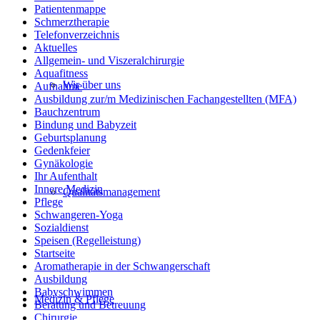
Patientenmappe
Schmerztherapie
Telefonverzeichnis
Aktuelles
Allgemein- und Viszeralchirurgie
Aquafitness
Wir über uns
Aufnahme
Ausbildung zur/m Medizinischen Fachangestellten (MFA)
Bauchzentrum
Bindung und Babyzeit
Geburtsplanung
Gedenkfeier
Gynäkologie
Ihr Aufenthalt
Innere Medizin
Qualitätsmanagement
Pflege
Schwangeren-Yoga
Sozialdienst
Speisen (Regelleistung)
Startseite
Aromatherapie in der Schwangerschaft
Ausbildung
Babyschwimmen
Medizin & Pflege
Beratung und Betreuung
Chirurgie