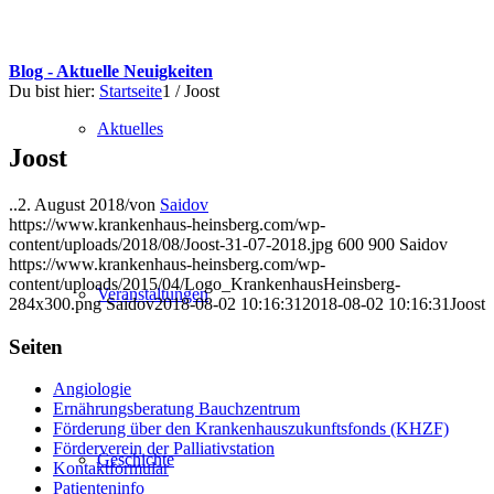
Blog - Aktuelle Neuigkeiten
Du bist hier:
Startseite
1
/
Joost
Aktuelles
Joost
..
2. August 2018
/
von
Saidov
https://www.krankenhaus-heinsberg.com/wp-
content/uploads/2018/08/Joost-31-07-2018.jpg
600
900
Saidov
https://www.krankenhaus-heinsberg.com/wp-
content/uploads/2015/04/Logo_KrankenhausHeinsberg-
Veranstaltungen
284x300.png
Saidov
2018-08-02 10:16:31
2018-08-02 10:16:31
Joost
Seiten
Angiologie
Ernährungsberatung Bauchzentrum
Förderung über den Krankenhauszukunftsfonds (KHZF)
Förderverein der Palliativstation
Geschichte
Kontaktformular
Patienteninfo