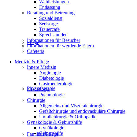
Wahlleistungen
Entlassung
Beratung und Betreuung
Sozialdienst
Seelsorge
Trauercafé
Sprechstunden
Informationen für Besucher
Pflege
Informationen für werdende Eltern
Cafeteria
Medizin & Pflege
Innere Medizin
Angiologie
Diabetologie
Gastroenterologie
Physiotherapie
Kardiologie
Pneumologie
Chirurgie
Allgemein- und Viszeralchirurgie
Gefäßchirurgie und endovaskuläre Chirurgie
Unfallchirurgie & Orthopädie
Gynäkologie & Geburtshilfe
Gynäkologie
Geburtshilfe
Familiale Pflege