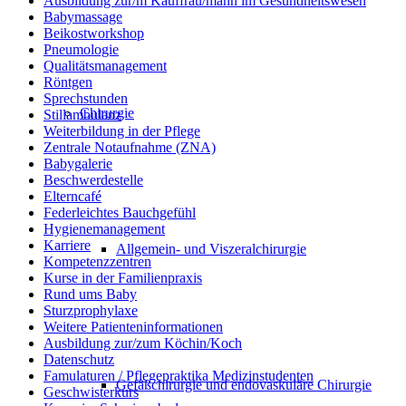
Ausbildung zur/m Kauffrau/mann im Gesundheitswesen
Babymassage
Beikostworkshop
Pneumologie
Qualitätsmanagement
Röntgen
Sprechstunden
Chirurgie
Stillambulanz
Weiterbildung in der Pflege
Zentrale Notaufnahme (ZNA)
Babygalerie
Beschwerdestelle
Elterncafé
Federleichtes Bauchgefühl
Hygienemanagement
Karriere
Allgemein- und Viszeralchirurgie
Kompetenzzentren
Kurse in der Familienpraxis
Rund ums Baby
Sturzprophylaxe
Weitere Patienteninformationen
Ausbildung zur/zum Köchin/Koch
Datenschutz
Famulaturen / Pflegepraktika Medizinstudenten
Gefäßchirurgie und endovaskuläre Chirurgie
Geschwisterkurs