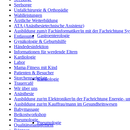
Seelsorge
Unfallchirurgie & Orthopädie
Wahlleistungen
Ärztliche Weiterbildung
ATA (Anästhesietechnische Assistenz)
Ausbildung zum/r Fachinformatiker/in mit der Fachrichtung Sy
Gastroenterologie
Entlassung
Gynäkologie & Geburtshilfe
Händedesinfektion
Informationen für werdende Eltern
Kardiologie
Labor
Mama-Fitness mit Kind
Patienten & Besucher
Storchenparkplatz
Kardiologie
Trauercafé
Wir über uns
Anästhesie
Ausbildung zur/m Elektroniker/in der Fachrichtung Energie- 
Ausbildung zur/m Kauffrau/mann im Gesundheitswesen
Babymassage
Beikostworkshop
Pneumologie
Pneumologie
Qualitätsmanagement