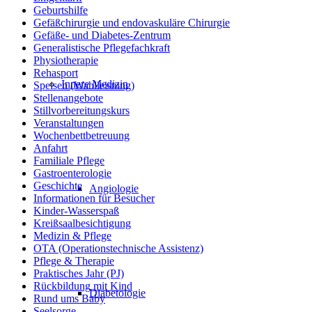
Geburtshilfe
Gefäßchirurgie und endovaskuläre Chirurgie
Gefäße- und Diabetes-Zentrum
Generalistische Pflegefachkraft
Physiotherapie
Rehasport
Innere Medizin
Speisen (Wahlleistung)
Stellenangebote
Stillvorbereitungskurs
Veranstaltungen
Wochenbettbetreuung
Anfahrt
Familiale Pflege
Gastroenterologie
Geschichte
Angiologie
Informationen für Besucher
Kinder-Wasserspaß
Kreißsaalbesichtigung
Medizin & Pflege
OTA (Operationstechnische Assistenz)
Pflege & Therapie
Praktisches Jahr (PJ)
Rückbildung mit Kind
Diabetologie
Rund ums Baby
Seelsorge