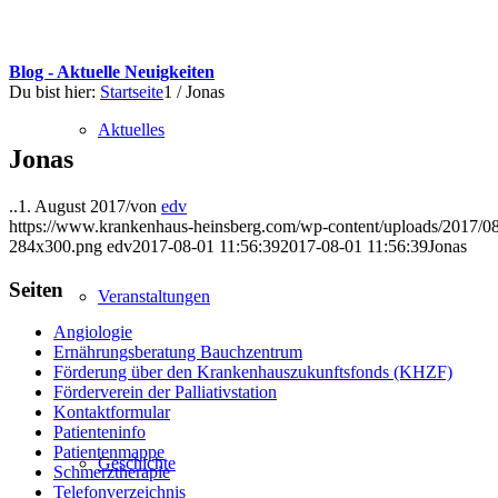
Blog - Aktuelle Neuigkeiten
Du bist hier:
Startseite
1
/
Jonas
Aktuelles
Jonas
..
1. August 2017
/
von
edv
https://www.krankenhaus-heinsberg.com/wp-content/uploads/2017/08
284x300.png
edv
2017-08-01 11:56:39
2017-08-01 11:56:39
Jonas
Seiten
Veranstaltungen
Angiologie
Ernährungsberatung Bauchzentrum
Förderung über den Krankenhauszukunftsfonds (KHZF)
Förderverein der Palliativstation
Kontaktformular
Patienteninfo
Patientenmappe
Geschichte
Schmerztherapie
Telefonverzeichnis