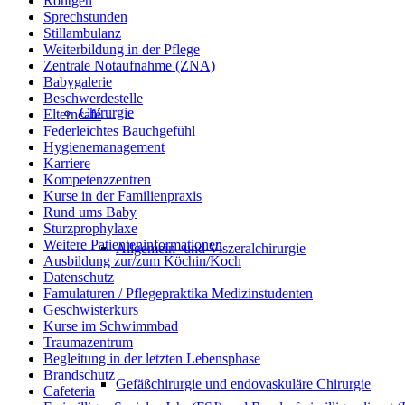
Röntgen
Sprechstunden
Stillambulanz
Weiterbildung in der Pflege
Zentrale Notaufnahme (ZNA)
Babygalerie
Beschwerdestelle
Chirurgie
Elterncafé
Federleichtes Bauchgefühl
Hygienemanagement
Karriere
Kompetenzzentren
Kurse in der Familienpraxis
Rund ums Baby
Sturzprophylaxe
Weitere Patienteninformationen
Allgemein- und Viszeralchirurgie
Ausbildung zur/zum Köchin/Koch
Datenschutz
Famulaturen / Pflegepraktika Medizinstudenten
Geschwisterkurs
Kurse im Schwimmbad
Traumazentrum
Begleitung in der letzten Lebensphase
Brandschutz
Gefäßchirurgie und endovaskuläre Chirurgie
Cafeteria