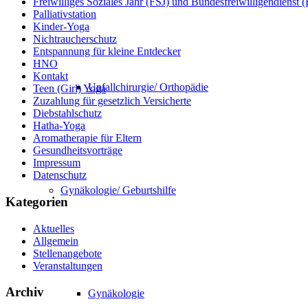
Freiwilliges Soziales Jahr (FSJ) und Bundesfreiwilligendienst
Palliativstation
Kinder-Yoga
Nichtraucherschutz
Entspannung für kleine Entdecker
HNO
Kontakt
Unfallchirurgie/ Orthopädie
Teen (Girl) Yoga
Zuzahlung für gesetzlich Versicherte
Diebstahlschutz
Hatha-Yoga
Aromatherapie für Eltern
Gesundheitsvorträge
Impressum
Datenschutz
Gynäkologie/ Geburtshilfe
Kategorien
Aktuelles
Allgemein
Stellenangebote
Veranstaltungen
Archiv
Gynäkologie