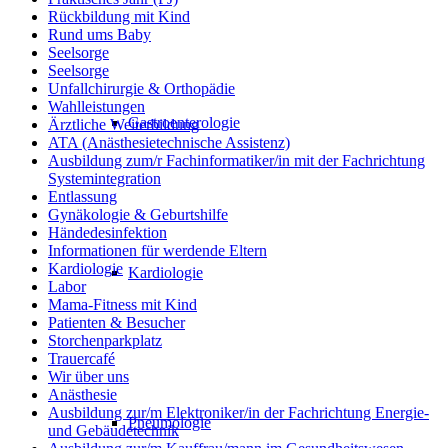
Rückbildung mit Kind
Rund ums Baby
Seelsorge
Seelsorge
Unfallchirurgie & Orthopädie
Wahlleistungen
Gastroenterologie
Ärztliche Weiterbildung
ATA (Anästhesietechnische Assistenz)
Ausbildung zum/r Fachinformatiker/in mit der Fachrichtung
Systemintegration
Entlassung
Gynäkologie & Geburtshilfe
Händedesinfektion
Informationen für werdende Eltern
Kardiologie
Kardiologie
Labor
Mama-Fitness mit Kind
Patienten & Besucher
Storchenparkplatz
Trauercafé
Wir über uns
Anästhesie
Ausbildung zur/m Elektroniker/in der Fachrichtung Energie-
Pneumologie
und Gebäudetechnik