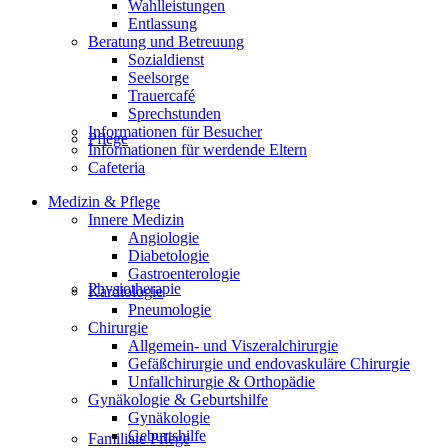
Wahlleistungen
Entlassung
Beratung und Betreuung
Sozialdienst
Seelsorge
Trauercafé
Sprechstunden
Informationen für Besucher
Pflege
Informationen für werdende Eltern
Cafeteria
Medizin & Pflege
Innere Medizin
Angiologie
Diabetologie
Gastroenterologie
Physiotherapie
Kardiologie
Pneumologie
Chirurgie
Allgemein- und Viszeralchirurgie
Gefäßchirurgie und endovaskuläre Chirurgie
Unfallchirurgie & Orthopädie
Gynäkologie & Geburtshilfe
Gynäkologie
Geburtshilfe
Familiale Pflege