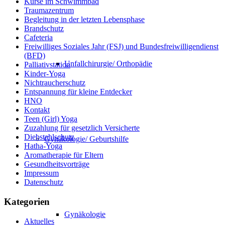
Kurse im Schwimmbad
Traumazentrum
Begleitung in der letzten Lebensphase
Brandschutz
Cafeteria
Freiwilliges Soziales Jahr (FSJ) und Bundesfreiwilligendienst
(BFD)
Unfallchirurgie/ Orthopädie
Palliativstation
Kinder-Yoga
Nichtraucherschutz
Entspannung für kleine Entdecker
HNO
Kontakt
Teen (Girl) Yoga
Zuzahlung für gesetzlich Versicherte
Diebstahlschutz
Gynäkologie/ Geburtshilfe
Hatha-Yoga
Aromatherapie für Eltern
Gesundheitsvorträge
Impressum
Datenschutz
Kategorien
Gynäkologie
Aktuelles