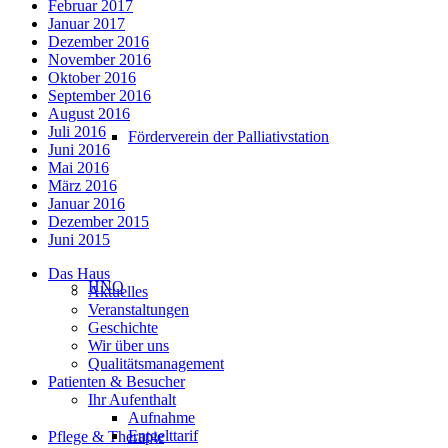
Februar 2017
Januar 2017
Dezember 2016
November 2016
Oktober 2016
September 2016
August 2016
Juli 2016
Förderverein der Palliativstation
Juni 2016
Mai 2016
März 2016
Januar 2016
Dezember 2015
Juni 2015
Das Haus
HNO
Aktuelles
Veranstaltungen
Geschichte
Wir über uns
Qualitätsmanagement
Patienten & Besucher
Ihr Aufenthalt
Aufnahme
Entgelttarif
Pflege & Therapie