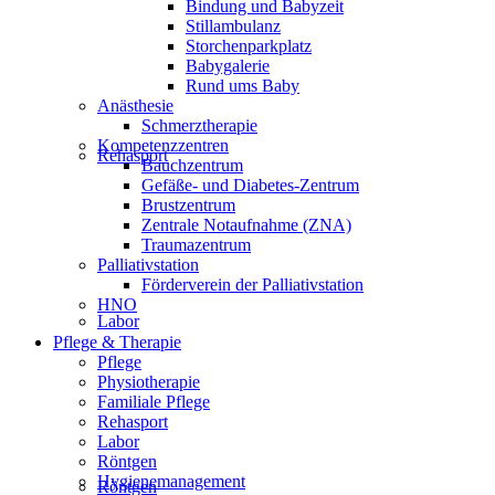
Bindung und Babyzeit
Stillambulanz
Storchenparkplatz
Babygalerie
Rund ums Baby
Anästhesie
Schmerztherapie
Kompetenzzentren
Rehasport
Bauchzentrum
Gefäße- und Diabetes-Zentrum
Brustzentrum
Zentrale Notaufnahme (ZNA)
Traumazentrum
Palliativstation
Förderverein der Palliativstation
HNO
Labor
Pflege & Therapie
Pflege
Physiotherapie
Familiale Pflege
Rehasport
Labor
Röntgen
Hygienemanagement
Röntgen