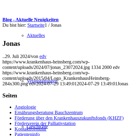
Blog - Aktuelle Neuigkeiten
Du bist hier:
Startseite
1
/
Jonas
Aktuelles
Jonas
..
29. Juli 2024
/
von
edv
https://www.krankenhaus-heinsberg.com/wp-
content/uploads/2024/07/jonas_23072024.jpg
1334
2000
edv
https://www.krankenhaus-heinsberg.com/wp-
content/uploads/2015/04/Logo_KrankenhausHeinsberg-
Veranstaltungen
284x300.png
edv
2024-07-29 13:49:01
2024-07-29 13:49:01
Jonas
Seiten
Angiologie
Ernährungsberatung Bauchzentrum
Förderung über den Krankenhauszukunftsfonds (KHZF)
Förderverein der Palliativstation
Geschichte
Kontaktformular
Patienteninfo