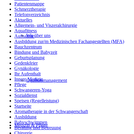
Patientenmappe
Schmerztherapie
Telefonverzeichnis
Aktuelles
Allgemein- und Viszeralchirurgie
Aquafitness
Wir über uns
Aufnahme
Ausbildung zur/m Medizinischen Fachangestellten (MFA)
Bauchzentrum
Bindung und Babyzeit
Geburtsplanung
Gedenkfeier
Gynäkologie
Ihr Aufenthalt
Innere Medizin
Qualitätsmanagement
Pflege
Schwangeren-Yoga
Sozialdienst
Speisen (Regelleistung)
Startseite
Aromatherapie in der Schwangerschaft
Ausbildung
Babyschwimmen
Medizin & Pflege
Beratung und Betreuung
Chirurgie