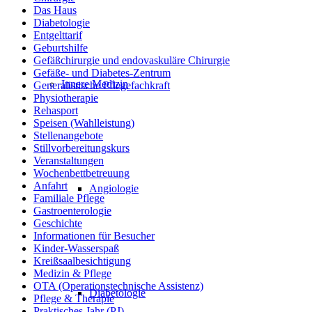
Das Haus
Diabetologie
Entgelttarif
Geburtshilfe
Gefäßchirurgie und endovaskuläre Chirurgie
Gefäße- und Diabetes-Zentrum
Innere Medizin
Generalistische Pflegefachkraft
Physiotherapie
Rehasport
Speisen (Wahlleistung)
Stellenangebote
Stillvorbereitungskurs
Veranstaltungen
Wochenbettbetreuung
Anfahrt
Angiologie
Familiale Pflege
Gastroenterologie
Geschichte
Informationen für Besucher
Kinder-Wasserspaß
Kreißsaalbesichtigung
Medizin & Pflege
OTA (Operationstechnische Assistenz)
Diabetologie
Pflege & Therapie
Praktisches Jahr (PJ)