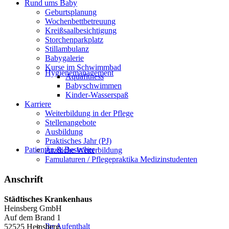
Rund ums Baby
Geburtsplanung
Wochenbettbetreuung
Kreißsaalbesichtigung
Storchenparkplatz
Stillambulanz
Babygalerie
Kurse im Schwimmbad
Hygienemanagement
Aquafitness
Babyschwimmen
Kinder-Wasserspaß
Karriere
Weiterbildung in der Pflege
Stellenangebote
Ausbildung
Praktisches Jahr (PJ)
Patienten & Besucher
Ärztliche Weiterbildung
Famulaturen / Pflegepraktika Medizinstudenten
Anschrift
Städtisches Krankenhaus
Heinsberg GmbH
Auf dem Brand 1
Ihr Aufenthalt
52525 Heinsberg