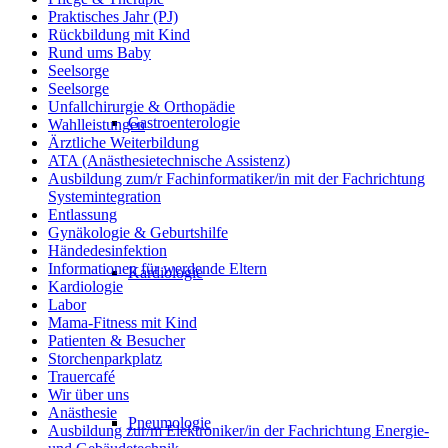
Praktisches Jahr (PJ)
Rückbildung mit Kind
Rund ums Baby
Seelsorge
Seelsorge
Unfallchirurgie & Orthopädie
Gastroenterologie
Wahlleistungen
Ärztliche Weiterbildung
ATA (Anästhesietechnische Assistenz)
Ausbildung zum/r Fachinformatiker/in mit der Fachrichtung
Systemintegration
Entlassung
Gynäkologie & Geburtshilfe
Händedesinfektion
Informationen für werdende Eltern
Kardiologie
Kardiologie
Labor
Mama-Fitness mit Kind
Patienten & Besucher
Storchenparkplatz
Trauercafé
Wir über uns
Anästhesie
Pneumologie
Ausbildung zur/m Elektroniker/in der Fachrichtung Energie-