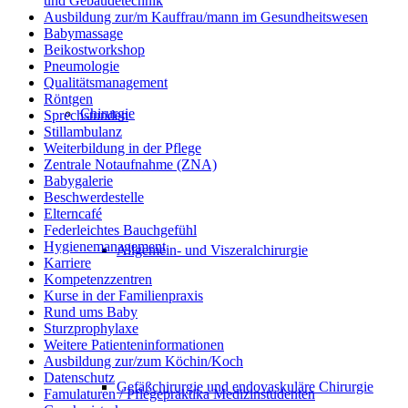
und Gebäudetechnik
Ausbildung zur/m Kauffrau/mann im Gesundheitswesen
Babymassage
Beikostworkshop
Pneumologie
Qualitätsmanagement
Röntgen
Chirurgie
Sprechstunden
Stillambulanz
Weiterbildung in der Pflege
Zentrale Notaufnahme (ZNA)
Babygalerie
Beschwerdestelle
Elterncafé
Federleichtes Bauchgefühl
Hygienemanagement
Allgemein- und Viszeralchirurgie
Karriere
Kompetenzzentren
Kurse in der Familienpraxis
Rund ums Baby
Sturzprophylaxe
Weitere Patienteninformationen
Ausbildung zur/zum Köchin/Koch
Datenschutz
Gefäßchirurgie und endovaskuläre Chirurgie
Famulaturen / Pflegepraktika Medizinstudenten