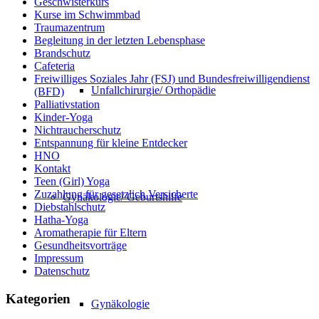
Geschwisterkurs
Kurse im Schwimmbad
Traumazentrum
Begleitung in der letzten Lebensphase
Brandschutz
Cafeteria
Freiwilliges Soziales Jahr (FSJ) und Bundesfreiwilligendienst
Unfallchirurgie/ Orthopädie
(BFD)
Palliativstation
Kinder-Yoga
Nichtraucherschutz
Entspannung für kleine Entdecker
HNO
Kontakt
Teen (Girl) Yoga
Zuzahlung für gesetzlich Versicherte
Gynäkologie/ Geburtshilfe
Diebstahlschutz
Hatha-Yoga
Aromatherapie für Eltern
Gesundheitsvorträge
Impressum
Datenschutz
Kategorien
Gynäkologie