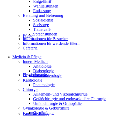
Entgelttarif
Wahlleistungen
Entlassung
Beratung und Betreuung
Sozialdienst
Seelsorge
Trauercafé
Sprechstunden
Pflege
Informationen für Besucher
Informationen für werdende Eltern
Cafeteria
Medizin & Pflege
Innere Medizin
Angiologie
Diabetologie
Physiotherapie
Gastroenterologie
Kardiologie
Pneumologie
Chirurgie
Allgemein- und Viszeralchirurgie
Gefäßchirurgie und endovaskuläre Chirurgie
Unfallchirurgie & Orthopädie
Gynäkologie & Geburtshilfe
Gynäkologie
Familiale Pflege