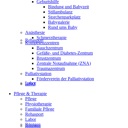
Geburtshilfe
Bindung und Babyzeit
Stillambulanz
Storchenparkplatz
Babygalerie
Rund ums Baby
Anästhesie
Schmerztherapie
Rehasport
Kompetenzzentren
Bauchzentrum
Gefäße- und Diabetes-Zentrum
Brustzentrum
Zentrale Notaufnahme (ZNA)
Traumazentrum
Palliativstation
Förderverein der Palliativstation
Labor
HNO
Pflege & Therapie
Pflege
Physiotherapie
Familiale Pflege
Rehasport
Labor
Röntgen
Röntgen