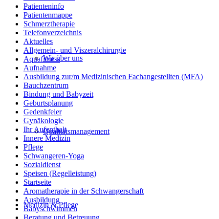
Patienteninfo
Patientenmappe
Schmerztherapie
Telefonverzeichnis
Aktuelles
Allgemein- und Viszeralchirurgie
Wir über uns
Aquafitness
Aufnahme
Ausbildung zur/m Medizinischen Fachangestellten (MFA)
Bauchzentrum
Bindung und Babyzeit
Geburtsplanung
Gedenkfeier
Gynäkologie
Ihr Aufenthalt
Qualitätsmanagement
Innere Medizin
Pflege
Schwangeren-Yoga
Sozialdienst
Speisen (Regelleistung)
Startseite
Aromatherapie in der Schwangerschaft
Ausbildung
Medizin & Pflege
Babyschwimmen
Beratung und Betreuung