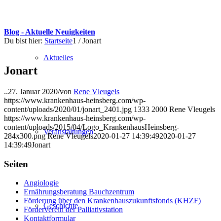
Blog - Aktuelle Neuigkeiten
Du bist hier:
Startseite
1
/
Jonart
Aktuelles
Jonart
..
27. Januar 2020
/
von
Rene Vleugels
https://www.krankenhaus-heinsberg.com/wp-
content/uploads/2020/01/jonart_2401.jpg
1333
2000
Rene Vleugels
https://www.krankenhaus-heinsberg.com/wp-
content/uploads/2015/04/Logo_KrankenhausHeinsberg-
Veranstaltungen
284x300.png
Rene Vleugels
2020-01-27 14:39:49
2020-01-27
14:39:49
Jonart
Seiten
Angiologie
Ernährungsberatung Bauchzentrum
Förderung über den Krankenhauszukunftsfonds (KHZF)
Geschichte
Förderverein der Palliativstation
Kontaktformular