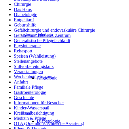
Chirurgie
Das Haus
Diabetologie
Entgelttarif
Geburtshilfe
Gefäßchirurgie und endovaskuläre Chirurgie
Innere Medizin
Gefäße- und Diabetes-Zentrum
Generalistische Pflegefachkraft
Physiotherapie
Rehasport
Speisen (Wahlleistung)
Stellenangebote
Stillvorbereitungskurs
Veranstaltungen
Wochenbettbetreuung
Angiologie
Anfahrt
Familiale Pflege
Gastroenterologie
Geschichte
Informationen für Besucher
Kinder-Wasserspaß
Kreißsaalbesichtigung
Medizin & Pflege
Diabetologie
OTA (Operationstechnische Assistenz)
Pflege & Therapie