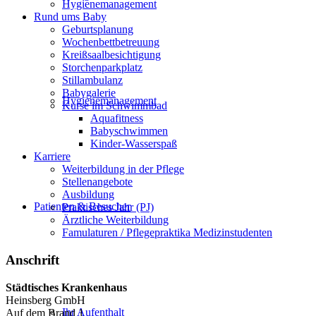
Hygienemanagement
Rund ums Baby
Geburtsplanung
Wochenbettbetreuung
Kreißsaalbesichtigung
Storchenparkplatz
Stillambulanz
Babygalerie
Hygienemanagement
Kurse im Schwimmbad
Aquafitness
Babyschwimmen
Kinder-Wasserspaß
Karriere
Weiterbildung in der Pflege
Stellenangebote
Ausbildung
Patienten & Besucher
Praktisches Jahr (PJ)
Ärztliche Weiterbildung
Famulaturen / Pflegepraktika Medizinstudenten
Anschrift
Städtisches Krankenhaus
Heinsberg GmbH
Ihr Aufenthalt
Auf dem Brand 1