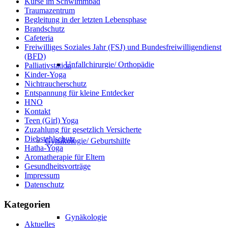
Kurse im Schwimmbad
Traumazentrum
Begleitung in der letzten Lebensphase
Brandschutz
Cafeteria
Freiwilliges Soziales Jahr (FSJ) und Bundesfreiwilligendienst
(BFD)
Unfallchirurgie/ Orthopädie
Palliativstation
Kinder-Yoga
Nichtraucherschutz
Entspannung für kleine Entdecker
HNO
Kontakt
Teen (Girl) Yoga
Zuzahlung für gesetzlich Versicherte
Diebstahlschutz
Gynäkologie/ Geburtshilfe
Hatha-Yoga
Aromatherapie für Eltern
Gesundheitsvorträge
Impressum
Datenschutz
Kategorien
Gynäkologie
Aktuelles