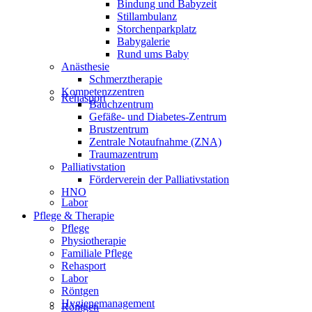
Bindung und Babyzeit
Stillambulanz
Storchenparkplatz
Babygalerie
Rund ums Baby
Anästhesie
Schmerztherapie
Kompetenzzentren
Rehasport
Bauchzentrum
Gefäße- und Diabetes-Zentrum
Brustzentrum
Zentrale Notaufnahme (ZNA)
Traumazentrum
Palliativstation
Förderverein der Palliativstation
HNO
Labor
Pflege & Therapie
Pflege
Physiotherapie
Familiale Pflege
Rehasport
Labor
Röntgen
Hygienemanagement
Röntgen