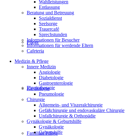
Wahlleistungen
Entlassung
Beratung und Betreuung
Sozialdienst
Seelsorge
Trauercafé
Sprechstunden
Informationen für Besucher
Pflege
Informationen für werdende Eltern
Cafeteria
Medizin & Pflege
Innere Medizin
Angiologie
Diabetologie
Gastroenterologie
Physiotherapie
Kardiologie
Pneumologie
Chirurgie
Allgemein- und Viszeralchirurgie
Gefäßchirurgie und endovaskuläre Chirurgie
Unfallchirurgie & Orthopädie
Gynäkologie & Geburtshilfe
Gynäkologie
Geburtshilfe
Familiale Pflege