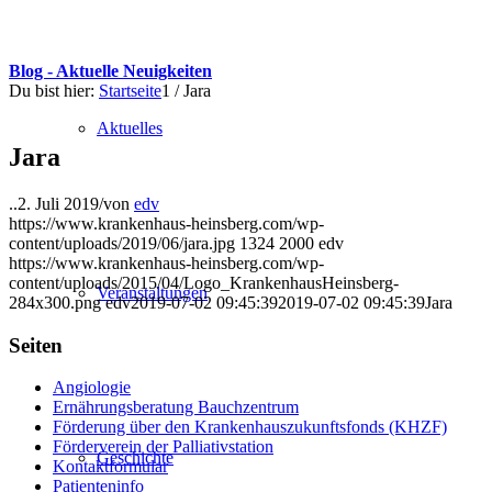
Blog - Aktuelle Neuigkeiten
Du bist hier:
Startseite
1
/
Jara
Aktuelles
Jara
..
2. Juli 2019
/
von
edv
https://www.krankenhaus-heinsberg.com/wp-
content/uploads/2019/06/jara.jpg
1324
2000
edv
https://www.krankenhaus-heinsberg.com/wp-
content/uploads/2015/04/Logo_KrankenhausHeinsberg-
Veranstaltungen
284x300.png
edv
2019-07-02 09:45:39
2019-07-02 09:45:39
Jara
Seiten
Angiologie
Ernährungsberatung Bauchzentrum
Förderung über den Krankenhauszukunftsfonds (KHZF)
Förderverein der Palliativstation
Geschichte
Kontaktformular
Patienteninfo