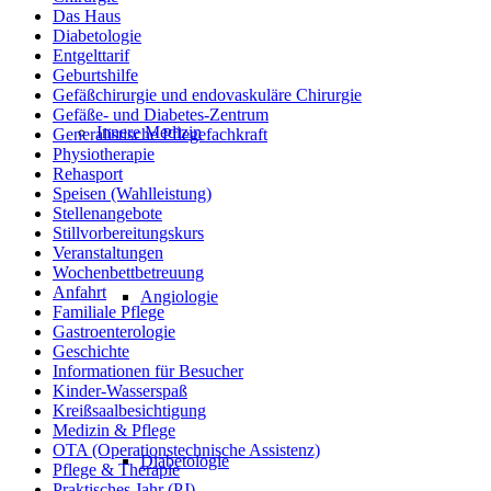
Das Haus
Diabetologie
Entgelttarif
Geburtshilfe
Gefäßchirurgie und endovaskuläre Chirurgie
Gefäße- und Diabetes-Zentrum
Innere Medizin
Generalistische Pflegefachkraft
Physiotherapie
Rehasport
Speisen (Wahlleistung)
Stellenangebote
Stillvorbereitungskurs
Veranstaltungen
Wochenbettbetreuung
Anfahrt
Angiologie
Familiale Pflege
Gastroenterologie
Geschichte
Informationen für Besucher
Kinder-Wasserspaß
Kreißsaalbesichtigung
Medizin & Pflege
OTA (Operationstechnische Assistenz)
Diabetologie
Pflege & Therapie
Praktisches Jahr (PJ)