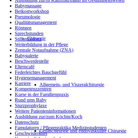
Ausbildung zur/m Kauffrau/mann im Gesundheitswesen
Babymassage
Beikostworkshop
Pneumologie
Qualitätsmanagement
Röntgen
Sprechstunden
Chirurgie
Stillambulanz
Weiterbildung in der Pflege
Zentrale Notaufnahme (ZNA)
Babygalerie
Beschwerdestelle
Elterncafé
Federleichtes Bauchgefühl
Hygienemanagement
Karriere
Allgemein- und Viszeralchirurgie
Kompetenzzentren
Kurse in der Familienpraxis
Rund ums Baby
Sturzprophylaxe
Weitere Patienteninformationen
Ausbildung zur/zum Köchin/Koch
Datenschutz
Famulaturen / Pflegepraktika Medizinstudenten
Gefäßchirurgie und endovaskuläre Chirurgie
Geschwisterkurs