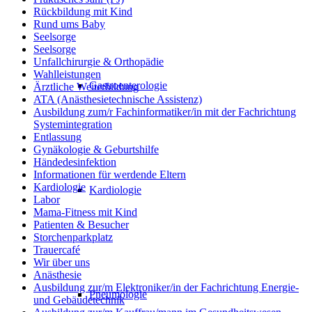
Rückbildung mit Kind
Rund ums Baby
Seelsorge
Seelsorge
Unfallchirurgie & Orthopädie
Wahlleistungen
Gastroenterologie
Ärztliche Weiterbildung
ATA (Anästhesietechnische Assistenz)
Ausbildung zum/r Fachinformatiker/in mit der Fachrichtung
Systemintegration
Entlassung
Gynäkologie & Geburtshilfe
Händedesinfektion
Informationen für werdende Eltern
Kardiologie
Kardiologie
Labor
Mama-Fitness mit Kind
Patienten & Besucher
Storchenparkplatz
Trauercafé
Wir über uns
Anästhesie
Ausbildung zur/m Elektroniker/in der Fachrichtung Energie-
Pneumologie
und Gebäudetechnik