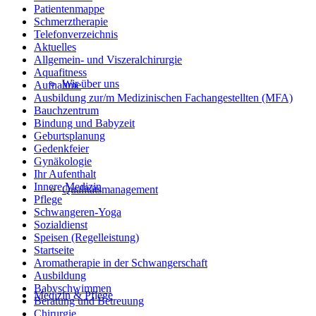
Patientenmappe
Schmerztherapie
Telefonverzeichnis
Aktuelles
Allgemein- und Viszeralchirurgie
Aquafitness
Wir über uns
Aufnahme
Ausbildung zur/m Medizinischen Fachangestellten (MFA)
Bauchzentrum
Bindung und Babyzeit
Geburtsplanung
Gedenkfeier
Gynäkologie
Ihr Aufenthalt
Innere Medizin
Qualitätsmanagement
Pflege
Schwangeren-Yoga
Sozialdienst
Speisen (Regelleistung)
Startseite
Aromatherapie in der Schwangerschaft
Ausbildung
Babyschwimmen
Medizin & Pflege
Beratung und Betreuung
Chirurgie