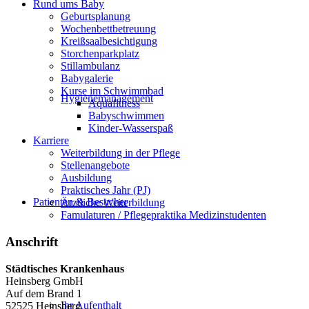
Rund ums Baby
Geburtsplanung
Wochenbettbetreuung
Kreißsaalbesichtigung
Storchenparkplatz
Stillambulanz
Babygalerie
Kurse im Schwimmbad
Hygienemanagement
Aquafitness
Babyschwimmen
Kinder-Wasserspaß
Karriere
Weiterbildung in der Pflege
Stellenangebote
Ausbildung
Praktisches Jahr (PJ)
Patienten & Besucher
Ärztliche Weiterbildung
Famulaturen / Pflegepraktika Medizinstudenten
Anschrift
Städtisches Krankenhaus
Heinsberg GmbH
Auf dem Brand 1
Ihr Aufenthalt
52525 Heinsberg