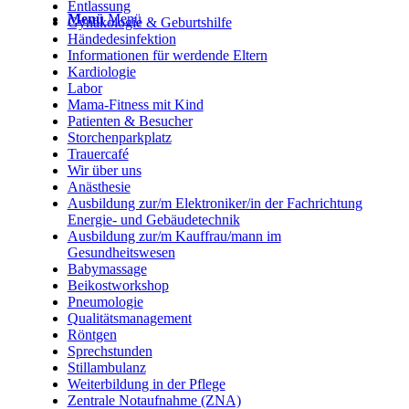
Entlassung
Menü
Menü
Gynäkologie & Geburtshilfe
Händedesinfektion
Informationen für werdende Eltern
Kardiologie
Labor
Mama-Fitness mit Kind
Patienten & Besucher
Storchenparkplatz
Trauercafé
Wir über uns
Anästhesie
Ausbildung zur/m Elektroniker/in der Fachrichtung
Energie- und Gebäudetechnik
Ausbildung zur/m Kauffrau/mann im
Gesundheitswesen
Babymassage
Beikostworkshop
Pneumologie
Qualitätsmanagement
Röntgen
Sprechstunden
Stillambulanz
Weiterbildung in der Pflege
Zentrale Notaufnahme (ZNA)