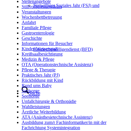
Stellenangebote
Freiwilliges Soziales Jahr (FSJ) und
Stillvorbereitungskurs
Veranstaltungen
Wochenbettbetreuung
Anfahrt
Familiale Pflege
Gastroenterologie
Geschichte
Informationen für Besucher
Kinder-Wasserspaß
Bundesfreiwilligendienst (BFD)
Kreißsaalbesichtigung
Medizin & Pflege
OTA (Operationstechnische Assistenz)
Pflege & Therapie
Praktisches Jahr (PJ)
Rückbildung mit Kind
Rund ums Baby
Seelsorge
Suche
Seelsorge
Unfallchirurgie & Orthopädie
Wahlleistungen
Ärztliche Weiterbildung
ATA (Anästhesietechnische Assistenz)
Ausbildung zum/r Fachinformatiker/in mit der
Fachrichtung Systemintegration