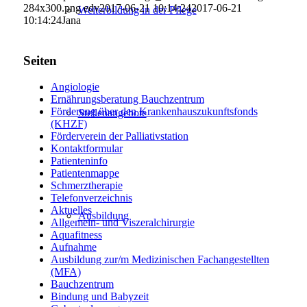
284x300.png
edv
2017-06-21 10:14:24
2017-06-21
Weiterbildung in der Pflege
10:14:24
Jana
Seiten
Angiologie
Ernährungsberatung Bauchzentrum
Förderung über den Krankenhauszukunftsfonds
Stellenangebote
(KHZF)
Förderverein der Palliativstation
Kontaktformular
Patienteninfo
Patientenmappe
Schmerztherapie
Telefonverzeichnis
Aktuelles
Ausbildung
Allgemein- und Viszeralchirurgie
Aquafitness
Aufnahme
Ausbildung zur/m Medizinischen Fachangestellten
(MFA)
Bauchzentrum
Bindung und Babyzeit