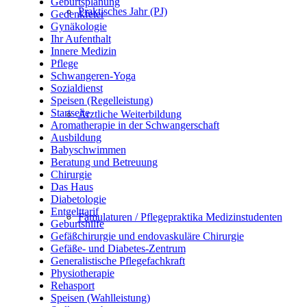
Geburtsplanung
Praktisches Jahr (PJ)
Gedenkfeier
Gynäkologie
Ihr Aufenthalt
Innere Medizin
Pflege
Schwangeren-Yoga
Sozialdienst
Speisen (Regelleistung)
Startseite
Ärztliche Weiterbildung
Aromatherapie in der Schwangerschaft
Ausbildung
Babyschwimmen
Beratung und Betreuung
Chirurgie
Das Haus
Diabetologie
Entgelttarif
Famulaturen / Pflegepraktika Medizinstudenten
Geburtshilfe
Gefäßchirurgie und endovaskuläre Chirurgie
Gefäße- und Diabetes-Zentrum
Generalistische Pflegefachkraft
Physiotherapie
Rehasport
Speisen (Wahlleistung)