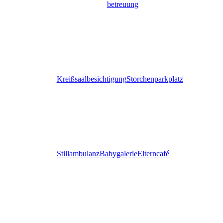
betreuung
Kreißsaalbesichtigung
Storchenparkplatz
Stillambulanz
Babygalerie
Elterncafé