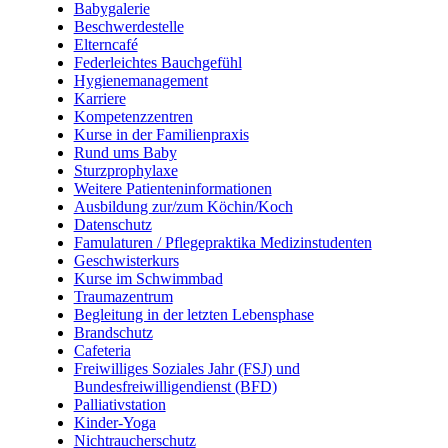
Babygalerie
Beschwerdestelle
Elterncafé
Federleichtes Bauchgefühl
Hygienemanagement
Karriere
Kompetenzzentren
Kurse in der Familienpraxis
Rund ums Baby
Sturzprophylaxe
Weitere Patienteninformationen
Ausbildung zur/zum Köchin/Koch
Datenschutz
Famulaturen / Pflegepraktika Medizinstudenten
Geschwisterkurs
Kurse im Schwimmbad
Traumazentrum
Begleitung in der letzten Lebensphase
Brandschutz
Cafeteria
Freiwilliges Soziales Jahr (FSJ) und
Bundesfreiwilligendienst (BFD)
Palliativstation
Kinder-Yoga
Nichtraucherschutz