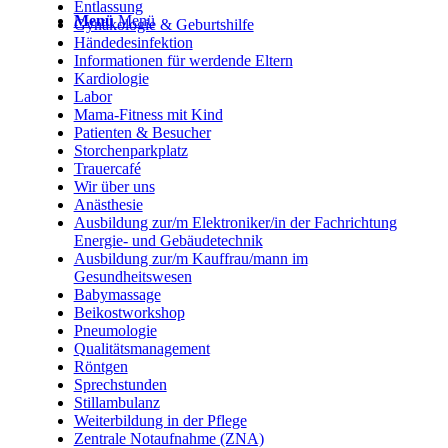
Entlassung
Menü
Menü
Gynäkologie & Geburtshilfe
Händedesinfektion
Informationen für werdende Eltern
Kardiologie
Labor
Mama-Fitness mit Kind
Patienten & Besucher
Storchenparkplatz
Trauercafé
Wir über uns
Anästhesie
Ausbildung zur/m Elektroniker/in der Fachrichtung
Energie- und Gebäudetechnik
Ausbildung zur/m Kauffrau/mann im
Gesundheitswesen
Babymassage
Beikostworkshop
Pneumologie
Qualitätsmanagement
Röntgen
Sprechstunden
Stillambulanz
Weiterbildung in der Pflege
Zentrale Notaufnahme (ZNA)