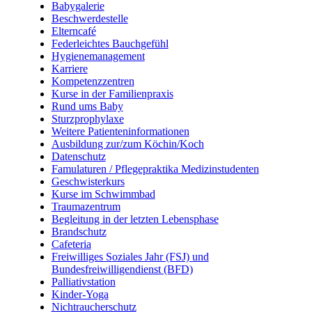
Babygalerie
Beschwerdestelle
Elterncafé
Federleichtes Bauchgefühl
Hygienemanagement
Karriere
Kompetenzzentren
Kurse in der Familienpraxis
Rund ums Baby
Sturzprophylaxe
Weitere Patienteninformationen
Ausbildung zur/zum Köchin/Koch
Datenschutz
Famulaturen / Pflegepraktika Medizinstudenten
Geschwisterkurs
Kurse im Schwimmbad
Traumazentrum
Begleitung in der letzten Lebensphase
Brandschutz
Cafeteria
Freiwilliges Soziales Jahr (FSJ) und
Bundesfreiwilligendienst (BFD)
Palliativstation
Kinder-Yoga
Nichtraucherschutz