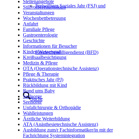
Stellenangebote
Freiwilliges Soziales Jahr (FSJ) und
Stillvorbereitungskurs
Veranstaltungen
Wochenbettbetreuung
Anfahrt
Familiale Pflege
Gastroenterologie
Geschichte
Informationen für Besucher
Kinder-Wasserspaß
Bundesfreiwilligendienst (BFD)
Kreißsaalbesichtigung
Medizin & Pflege
OTA (Operationstechnische Assistenz)
Pflege & Therapie
Praktisches Jahr (PJ)
Rückbildung mit Kind
Rund ums Baby
Seelsorge
Suche
Seelsorge
Unfallchirurgie & Orthopädie
Wahlleistungen
Ärztliche Weiterbildung
ATA (Anästhesietechnische Assistenz)
Ausbildung zum/r Fachinformatiker/in mit der
Fachrichtung Systemintegration