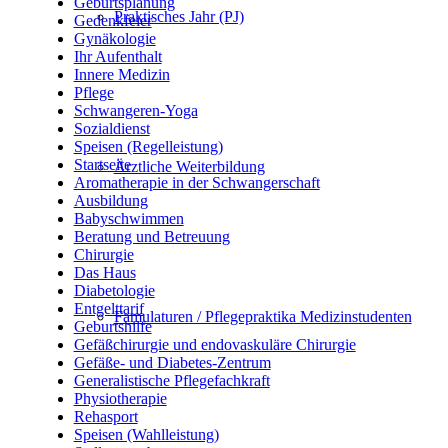
Geburtsplanung
Praktisches Jahr (PJ)
Gedenkfeier
Gynäkologie
Ihr Aufenthalt
Innere Medizin
Pflege
Schwangeren-Yoga
Sozialdienst
Speisen (Regelleistung)
Startseite
Ärztliche Weiterbildung
Aromatherapie in der Schwangerschaft
Ausbildung
Babyschwimmen
Beratung und Betreuung
Chirurgie
Das Haus
Diabetologie
Entgelttarif
Famulaturen / Pflegepraktika Medizinstudenten
Geburtshilfe
Gefäßchirurgie und endovaskuläre Chirurgie
Gefäße- und Diabetes-Zentrum
Generalistische Pflegefachkraft
Physiotherapie
Rehasport
Speisen (Wahlleistung)