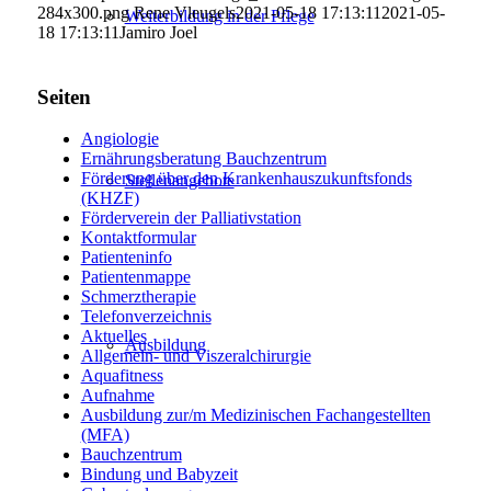
284x300.png
Rene Vleugels
2021-05-18 17:13:11
2021-05-
Weiterbildung in der Pflege
18 17:13:11
Jamiro Joel
Seiten
Angiologie
Ernährungsberatung Bauchzentrum
Förderung über den Krankenhauszukunftsfonds
Stellenangebote
(KHZF)
Förderverein der Palliativstation
Kontaktformular
Patienteninfo
Patientenmappe
Schmerztherapie
Telefonverzeichnis
Aktuelles
Ausbildung
Allgemein- und Viszeralchirurgie
Aquafitness
Aufnahme
Ausbildung zur/m Medizinischen Fachangestellten
(MFA)
Bauchzentrum
Bindung und Babyzeit