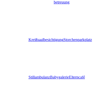
betreuung
Kreißsaalbesichtigung
Storchenparkplatz
Stillambulanz
Babygalerie
Elterncafé