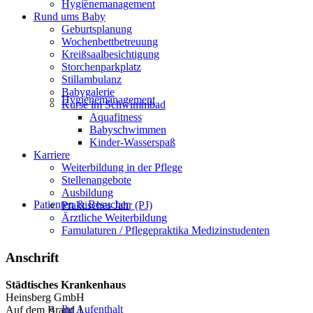
Hygienemanagement
Rund ums Baby
Geburtsplanung
Wochenbettbetreuung
Kreißsaalbesichtigung
Storchenparkplatz
Stillambulanz
Babygalerie
Hygienemanagement
Kurse im Schwimmbad
Aquafitness
Babyschwimmen
Kinder-Wasserspaß
Karriere
Weiterbildung in der Pflege
Stellenangebote
Ausbildung
Patienten & Besucher
Praktisches Jahr (PJ)
Ärztliche Weiterbildung
Famulaturen / Pflegepraktika Medizinstudenten
Anschrift
Städtisches Krankenhaus
Heinsberg GmbH
Ihr Aufenthalt
Auf dem Brand 1