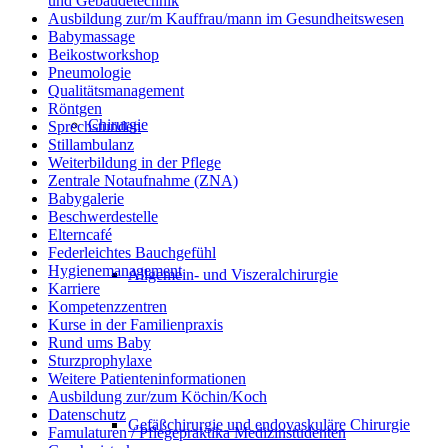
und Gebäudetechnik
Ausbildung zur/m Kauffrau/mann im Gesundheitswesen
Babymassage
Beikostworkshop
Pneumologie
Qualitätsmanagement
Röntgen
Chirurgie
Sprechstunden
Stillambulanz
Weiterbildung in der Pflege
Zentrale Notaufnahme (ZNA)
Babygalerie
Beschwerdestelle
Elterncafé
Federleichtes Bauchgefühl
Hygienemanagement
Allgemein- und Viszeralchirurgie
Karriere
Kompetenzzentren
Kurse in der Familienpraxis
Rund ums Baby
Sturzprophylaxe
Weitere Patienteninformationen
Ausbildung zur/zum Köchin/Koch
Datenschutz
Gefäßchirurgie und endovaskuläre Chirurgie
Famulaturen / Pflegepraktika Medizinstudenten