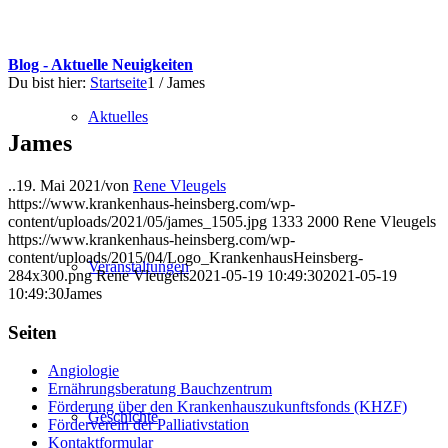
Blog - Aktuelle Neuigkeiten
Du bist hier:
Startseite
1
/
James
Aktuelles
James
..
19. Mai 2021
/
von
Rene Vleugels
https://www.krankenhaus-heinsberg.com/wp-
content/uploads/2021/05/james_1505.jpg
1333
2000
Rene Vleugels
https://www.krankenhaus-heinsberg.com/wp-
content/uploads/2015/04/Logo_KrankenhausHeinsberg-
Veranstaltungen
284x300.png
Rene Vleugels
2021-05-19 10:49:30
2021-05-19
10:49:30
James
Seiten
Angiologie
Ernährungsberatung Bauchzentrum
Förderung über den Krankenhauszukunftsfonds (KHZF)
Geschichte
Förderverein der Palliativstation
Kontaktformular