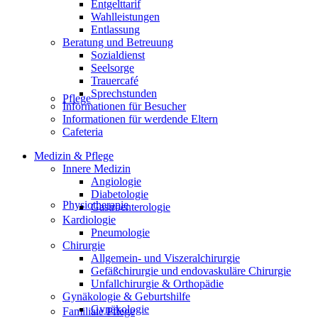
Entgelttarif
Wahlleistungen
Entlassung
Beratung und Betreuung
Sozialdienst
Seelsorge
Trauercafé
Sprechstunden
Pflege
Informationen für Besucher
Informationen für werdende Eltern
Cafeteria
Medizin & Pflege
Innere Medizin
Angiologie
Diabetologie
Physiotherapie
Gastroenterologie
Kardiologie
Pneumologie
Chirurgie
Allgemein- und Viszeralchirurgie
Gefäßchirurgie und endovaskuläre Chirurgie
Unfallchirurgie & Orthopädie
Gynäkologie & Geburtshilfe
Gynäkologie
Familiale Pflege