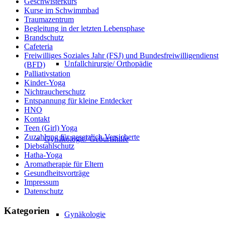
Geschwisterkurs
Kurse im Schwimmbad
Traumazentrum
Begleitung in der letzten Lebensphase
Brandschutz
Cafeteria
Freiwilliges Soziales Jahr (FSJ) und Bundesfreiwilligendienst
Unfallchirurgie/ Orthopädie
(BFD)
Palliativstation
Kinder-Yoga
Nichtraucherschutz
Entspannung für kleine Entdecker
HNO
Kontakt
Teen (Girl) Yoga
Zuzahlung für gesetzlich Versicherte
Gynäkologie/ Geburtshilfe
Diebstahlschutz
Hatha-Yoga
Aromatherapie für Eltern
Gesundheitsvorträge
Impressum
Datenschutz
Kategorien
Gynäkologie