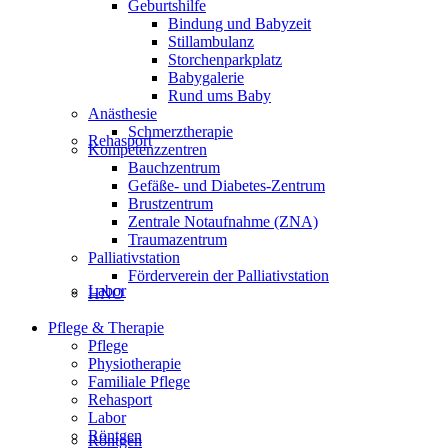
Geburtshilfe
Bindung und Babyzeit
Stillambulanz
Storchenparkplatz
Babygalerie
Rund ums Baby
Anästhesie
Schmerztherapie
Rehasport
Kompetenzzentren
Bauchzentrum
Gefäße- und Diabetes-Zentrum
Brustzentrum
Zentrale Notaufnahme (ZNA)
Traumazentrum
Palliativstation
Förderverein der Palliativstation
Labor
HNO
Pflege & Therapie
Pflege
Physiotherapie
Familiale Pflege
Rehasport
Labor
Röntgen
Röntgen