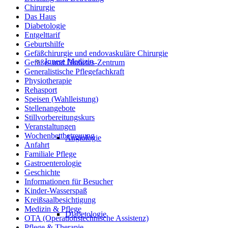
Chirurgie
Das Haus
Diabetologie
Entgelttarif
Geburtshilfe
Gefäßchirurgie und endovaskuläre Chirurgie
Innere Medizin
Gefäße- und Diabetes-Zentrum
Generalistische Pflegefachkraft
Physiotherapie
Rehasport
Speisen (Wahlleistung)
Stellenangebote
Stillvorbereitungskurs
Veranstaltungen
Wochenbettbetreuung
Angiologie
Anfahrt
Familiale Pflege
Gastroenterologie
Geschichte
Informationen für Besucher
Kinder-Wasserspaß
Kreißsaalbesichtigung
Medizin & Pflege
Diabetologie
OTA (Operationstechnische Assistenz)
Pflege & Therapie