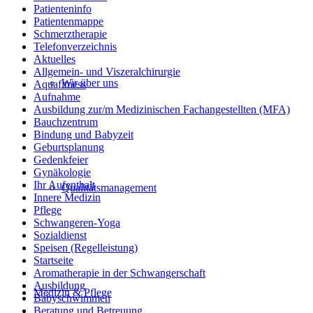
Patienteninfo
Patientenmappe
Schmerztherapie
Telefonverzeichnis
Aktuelles
Allgemein- und Viszeralchirurgie
Wir über uns
Aquafitness
Aufnahme
Ausbildung zur/m Medizinischen Fachangestellten (MFA)
Bauchzentrum
Bindung und Babyzeit
Geburtsplanung
Gedenkfeier
Gynäkologie
Ihr Aufenthalt
Qualitätsmanagement
Innere Medizin
Pflege
Schwangeren-Yoga
Sozialdienst
Speisen (Regelleistung)
Startseite
Aromatherapie in der Schwangerschaft
Ausbildung
Medizin & Pflege
Babyschwimmen
Beratung und Betreuung