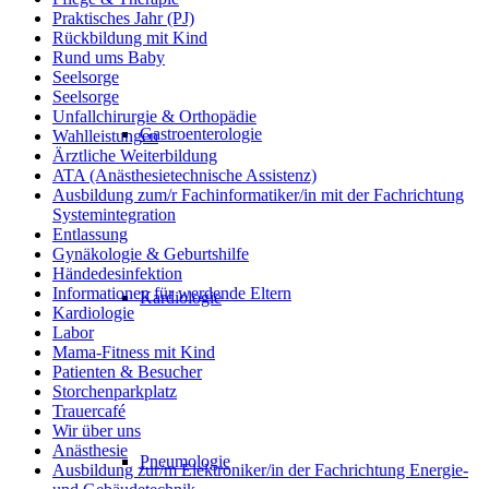
Praktisches Jahr (PJ)
Rückbildung mit Kind
Rund ums Baby
Seelsorge
Seelsorge
Unfallchirurgie & Orthopädie
Gastroenterologie
Wahlleistungen
Ärztliche Weiterbildung
ATA (Anästhesietechnische Assistenz)
Ausbildung zum/r Fachinformatiker/in mit der Fachrichtung
Systemintegration
Entlassung
Gynäkologie & Geburtshilfe
Händedesinfektion
Informationen für werdende Eltern
Kardiologie
Kardiologie
Labor
Mama-Fitness mit Kind
Patienten & Besucher
Storchenparkplatz
Trauercafé
Wir über uns
Anästhesie
Pneumologie
Ausbildung zur/m Elektroniker/in der Fachrichtung Energie-