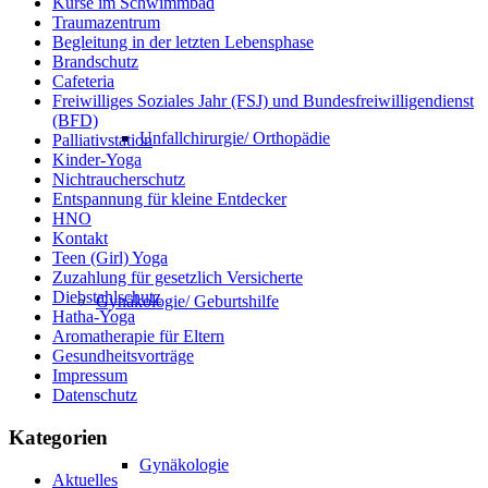
Kurse im Schwimmbad
Traumazentrum
Begleitung in der letzten Lebensphase
Brandschutz
Cafeteria
Freiwilliges Soziales Jahr (FSJ) und Bundesfreiwilligendienst
(BFD)
Unfallchirurgie/ Orthopädie
Palliativstation
Kinder-Yoga
Nichtraucherschutz
Entspannung für kleine Entdecker
HNO
Kontakt
Teen (Girl) Yoga
Zuzahlung für gesetzlich Versicherte
Diebstahlschutz
Gynäkologie/ Geburtshilfe
Hatha-Yoga
Aromatherapie für Eltern
Gesundheitsvorträge
Impressum
Datenschutz
Kategorien
Gynäkologie
Aktuelles