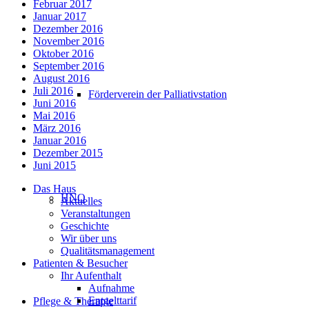
Februar 2017
Januar 2017
Dezember 2016
November 2016
Oktober 2016
September 2016
August 2016
Juli 2016
Förderverein der Palliativstation
Juni 2016
Mai 2016
März 2016
Januar 2016
Dezember 2015
Juni 2015
Das Haus
HNO
Aktuelles
Veranstaltungen
Geschichte
Wir über uns
Qualitätsmanagement
Patienten & Besucher
Ihr Aufenthalt
Aufnahme
Entgelttarif
Pflege & Therapie