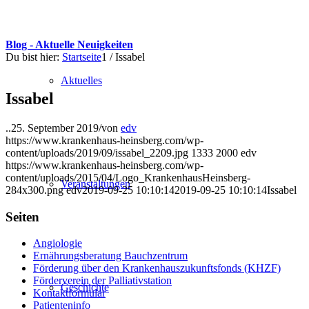
Blog - Aktuelle Neuigkeiten
Du bist hier:
Startseite
1
/
Issabel
Aktuelles
Issabel
..
25. September 2019
/
von
edv
https://www.krankenhaus-heinsberg.com/wp-
content/uploads/2019/09/issabel_2209.jpg
1333
2000
edv
https://www.krankenhaus-heinsberg.com/wp-
content/uploads/2015/04/Logo_KrankenhausHeinsberg-
Veranstaltungen
284x300.png
edv
2019-09-25 10:10:14
2019-09-25 10:10:14
Issabel
Seiten
Angiologie
Ernährungsberatung Bauchzentrum
Förderung über den Krankenhauszukunftsfonds (KHZF)
Förderverein der Palliativstation
Geschichte
Kontaktformular
Patienteninfo