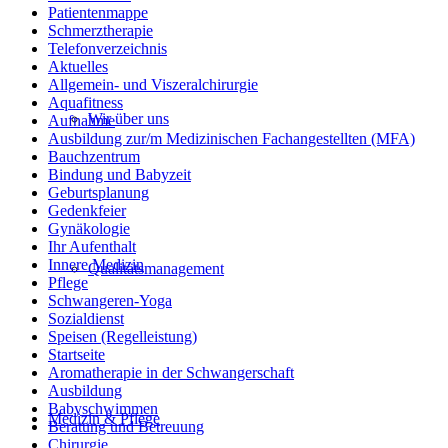
Patientenmappe
Schmerztherapie
Telefonverzeichnis
Aktuelles
Allgemein- und Viszeralchirurgie
Aquafitness
Wir über uns
Aufnahme
Ausbildung zur/m Medizinischen Fachangestellten (MFA)
Bauchzentrum
Bindung und Babyzeit
Geburtsplanung
Gedenkfeier
Gynäkologie
Ihr Aufenthalt
Innere Medizin
Qualitätsmanagement
Pflege
Schwangeren-Yoga
Sozialdienst
Speisen (Regelleistung)
Startseite
Aromatherapie in der Schwangerschaft
Ausbildung
Babyschwimmen
Medizin & Pflege
Beratung und Betreuung
Chirurgie