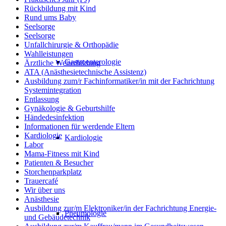
Rückbildung mit Kind
Rund ums Baby
Seelsorge
Seelsorge
Unfallchirurgie & Orthopädie
Wahlleistungen
Gastroenterologie
Ärztliche Weiterbildung
ATA (Anästhesietechnische Assistenz)
Ausbildung zum/r Fachinformatiker/in mit der Fachrichtung
Systemintegration
Entlassung
Gynäkologie & Geburtshilfe
Händedesinfektion
Informationen für werdende Eltern
Kardiologie
Kardiologie
Labor
Mama-Fitness mit Kind
Patienten & Besucher
Storchenparkplatz
Trauercafé
Wir über uns
Anästhesie
Ausbildung zur/m Elektroniker/in der Fachrichtung Energie-
Pneumologie
und Gebäudetechnik