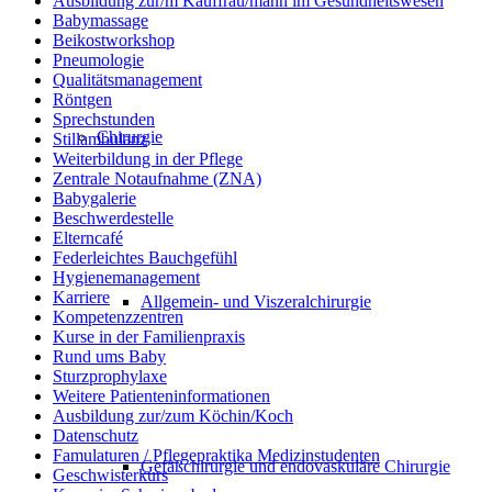
Ausbildung zur/m Kauffrau/mann im Gesundheitswesen
Babymassage
Beikostworkshop
Pneumologie
Qualitätsmanagement
Röntgen
Sprechstunden
Chirurgie
Stillambulanz
Weiterbildung in der Pflege
Zentrale Notaufnahme (ZNA)
Babygalerie
Beschwerdestelle
Elterncafé
Federleichtes Bauchgefühl
Hygienemanagement
Karriere
Allgemein- und Viszeralchirurgie
Kompetenzzentren
Kurse in der Familienpraxis
Rund ums Baby
Sturzprophylaxe
Weitere Patienteninformationen
Ausbildung zur/zum Köchin/Koch
Datenschutz
Famulaturen / Pflegepraktika Medizinstudenten
Gefäßchirurgie und endovaskuläre Chirurgie
Geschwisterkurs