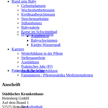
Rund ums Baby
Geburtsplanung
Wochenbettbetreuung
Kreißsaalbesichtigung
Storchenparkplatz
Stillambulanz
Babygalerie
Kurse im Schwimmbad
Hygienemanagement
Aquafitness
Babyschwimmen
Kinder-Wasserspaß
Karriere
Weiterbildung in der Pflege
Stellenangebote
Ausbildung
Praktisches Jahr (PJ)
Patienten & Besucher
Ärztliche Weiterbildung
Famulaturen / Pflegepraktika Medizinstudenten
Anschrift
Städtisches Krankenhaus
Heinsberg GmbH
Auf dem Brand 1
Ihr Aufenthalt
52525 Heinsberg