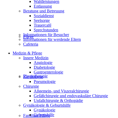
Wahlleistungen
Entlassung
Beratung und Betreuung
Sozialdienst
Seelsorge
Trauercafé
Sprechstunden
Informationen für Besucher
Pflege
Informationen für werdende Eltern
Cafeteria
Medizin & Pflege
Innere Medizin
Angiologie
Diabetologie
Gastroenterologie
Physiotherapie
Kardiologie
Pneumologie
Chirurgie
Allgemein- und Viszeralchirurgie
Gefäßchirurgie und endovaskuläre Chirurgie
Unfallchirurgie & Orthopädie
Gynäkologie & Geburtshilfe
Gynäkologie
Geburtshilfe
Familiale Pflege