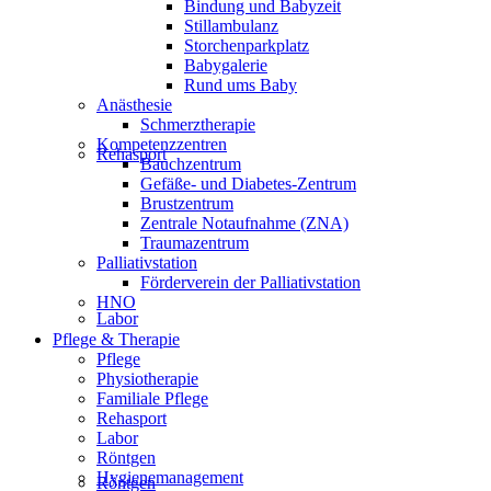
Bindung und Babyzeit
Stillambulanz
Storchenparkplatz
Babygalerie
Rund ums Baby
Anästhesie
Schmerztherapie
Kompetenzzentren
Rehasport
Bauchzentrum
Gefäße- und Diabetes-Zentrum
Brustzentrum
Zentrale Notaufnahme (ZNA)
Traumazentrum
Palliativstation
Förderverein der Palliativstation
HNO
Labor
Pflege & Therapie
Pflege
Physiotherapie
Familiale Pflege
Rehasport
Labor
Röntgen
Hygienemanagement
Röntgen