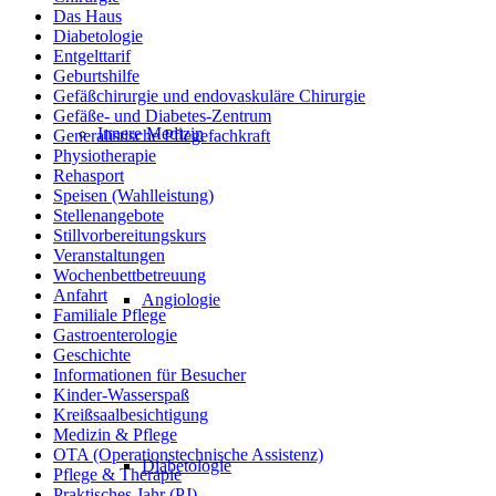
Das Haus
Diabetologie
Entgelttarif
Geburtshilfe
Gefäßchirurgie und endovaskuläre Chirurgie
Gefäße- und Diabetes-Zentrum
Innere Medizin
Generalistische Pflegefachkraft
Physiotherapie
Rehasport
Speisen (Wahlleistung)
Stellenangebote
Stillvorbereitungskurs
Veranstaltungen
Wochenbettbetreuung
Anfahrt
Angiologie
Familiale Pflege
Gastroenterologie
Geschichte
Informationen für Besucher
Kinder-Wasserspaß
Kreißsaalbesichtigung
Medizin & Pflege
OTA (Operationstechnische Assistenz)
Diabetologie
Pflege & Therapie
Praktisches Jahr (PJ)