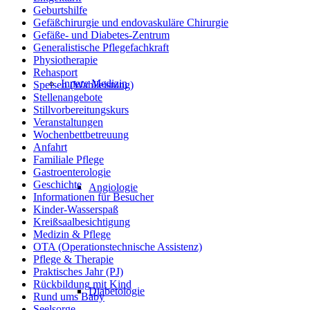
Geburtshilfe
Gefäßchirurgie und endovaskuläre Chirurgie
Gefäße- und Diabetes-Zentrum
Generalistische Pflegefachkraft
Physiotherapie
Rehasport
Innere Medizin
Speisen (Wahlleistung)
Stellenangebote
Stillvorbereitungskurs
Veranstaltungen
Wochenbettbetreuung
Anfahrt
Familiale Pflege
Gastroenterologie
Geschichte
Angiologie
Informationen für Besucher
Kinder-Wasserspaß
Kreißsaalbesichtigung
Medizin & Pflege
OTA (Operationstechnische Assistenz)
Pflege & Therapie
Praktisches Jahr (PJ)
Rückbildung mit Kind
Diabetologie
Rund ums Baby
Seelsorge