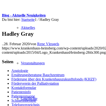
Blog - Aktuelle Neuigkeiten
Du bist hier:
Startseite
1
/
Hadley Gray
Aktuelles
Hadley Gray
..
28. Februar 2020
/
von
Rene Vleugels
https://www.krankenhaus-heinsberg.com/wp-content/uploads/2020/0
content/uploads/2015/04/Logo_KrankenhausHeinsberg-284x300.png
Seiten
Veranstaltungen
Angiologie
Ernährungsberatung Bauchzentrum
Förderung über den Krankenhauszukunftsfonds (KHZF)
Förderverein der Palliativstation
Kontaktformular
Patienteninfo
Patientenmappe
Geschichte
Schmerztherapie
Telefonverzeichnis