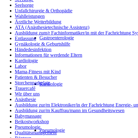
Seelsorge
Unfallchirurgie & Orthopädie
Wahlleistungen
Ärztliche Weiterbildung
ATA (Anästhesietechnische Assistenz)
Ausbildung zum/r Fachinformatiker/in mit der Fachrichtung Sy
Gastroenterologie
Entlassung
Gynäkologie & Geburtshilfe
Händedesinfektion
Informationen für werdende Eltern
Kardiologie
Labor
Mama-Fitness mit Kind
Patienten & Besucher
Storchenparkplatz
Kardiologie
Trauercafé
Wir über uns
Anästhesie
Ausbildung zur/m Elektroniker/in der Fachrichtung Energie- 
Ausbildung zur/m Kauffrau/mann im Gesundheitswesen
Babymassage
Beikostworkshop
Pneumologie
Pneumologie
Qualitätsmanagement