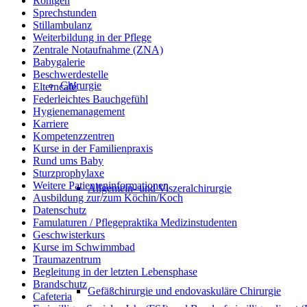
Röntgen
Sprechstunden
Stillambulanz
Weiterbildung in der Pflege
Zentrale Notaufnahme (ZNA)
Babygalerie
Beschwerdestelle
Chirurgie
Elterncafé
Federleichtes Bauchgefühl
Hygienemanagement
Karriere
Kompetenzzentren
Kurse in der Familienpraxis
Rund ums Baby
Sturzprophylaxe
Weitere Patienteninformationen
Allgemein- und Viszeralchirurgie
Ausbildung zur/zum Köchin/Koch
Datenschutz
Famulaturen / Pflegepraktika Medizinstudenten
Geschwisterkurs
Kurse im Schwimmbad
Traumazentrum
Begleitung in der letzten Lebensphase
Brandschutz
Gefäßchirurgie und endovaskuläre Chirurgie
Cafeteria