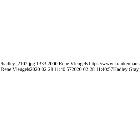
2/hadley_2102.jpg
1333
2000
Rene Vleugels
https://www.krankenhaus
Rene Vleugels
2020-02-28 11:40:57
2020-02-28 11:40:57
Hadley Gray