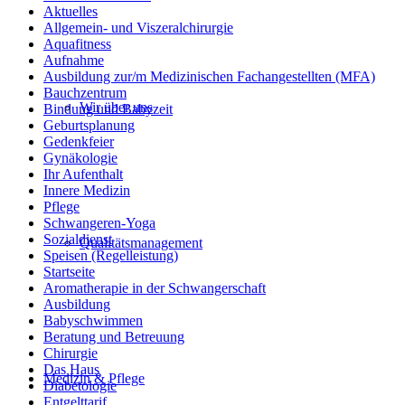
Aktuelles
Allgemein- und Viszeralchirurgie
Aquafitness
Aufnahme
Ausbildung zur/m Medizinischen Fachangestellten (MFA)
Bauchzentrum
Wir über uns
Bindung und Babyzeit
Geburtsplanung
Gedenkfeier
Gynäkologie
Ihr Aufenthalt
Innere Medizin
Pflege
Schwangeren-Yoga
Sozialdienst
Qualitätsmanagement
Speisen (Regelleistung)
Startseite
Aromatherapie in der Schwangerschaft
Ausbildung
Babyschwimmen
Beratung und Betreuung
Chirurgie
Das Haus
Medizin & Pflege
Diabetologie
Entgelttarif