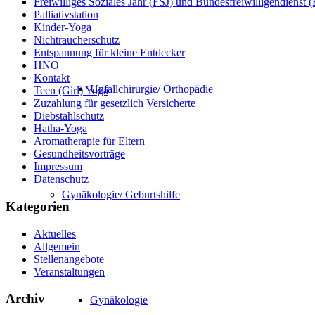
Freiwilliges Soziales Jahr (FSJ) und Bundesfreiwilligendienst
Palliativstation
Kinder-Yoga
Nichtraucherschutz
Entspannung für kleine Entdecker
HNO
Kontakt
Unfallchirurgie/ Orthopädie
Teen (Girl) Yoga
Zuzahlung für gesetzlich Versicherte
Diebstahlschutz
Hatha-Yoga
Aromatherapie für Eltern
Gesundheitsvorträge
Impressum
Datenschutz
Gynäkologie/ Geburtshilfe
Kategorien
Aktuelles
Allgemein
Stellenangebote
Veranstaltungen
Archiv
Gynäkologie