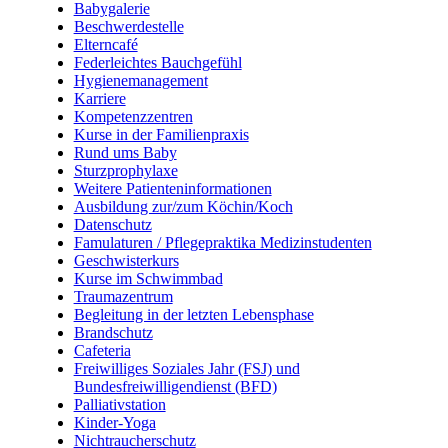
Babygalerie
Beschwerdestelle
Elterncafé
Federleichtes Bauchgefühl
Hygienemanagement
Karriere
Kompetenzzentren
Kurse in der Familienpraxis
Rund ums Baby
Sturzprophylaxe
Weitere Patienteninformationen
Ausbildung zur/zum Köchin/Koch
Datenschutz
Famulaturen / Pflegepraktika Medizinstudenten
Geschwisterkurs
Kurse im Schwimmbad
Traumazentrum
Begleitung in der letzten Lebensphase
Brandschutz
Cafeteria
Freiwilliges Soziales Jahr (FSJ) und
Bundesfreiwilligendienst (BFD)
Palliativstation
Kinder-Yoga
Nichtraucherschutz