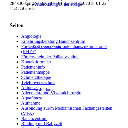
284x300.png
Saidov
2018-01-22 11:42:50
2018-01-22
Weiterbildung in der Pflege
11:42:50
Greta
Seiten
Angiologie
Ernährungsberatung Bauchzentrum
Förderung über den Krankenhauszukunftsfonds
Stellenangebote
(KHZF)
Förderverein der Palliativstation
Kontaktformular
Patienteninfo
Patientenmappe
Schmerztherapie
Telefonverzeichnis
Aktuelles
Ausbildung
Allgemein- und Viszeralchirurgie
Aquafitness
Aufnahme
Ausbildung zur/m Medizinischen Fachangestellten
(MFA)
Bauchzentrum
Bindung und Babyzeit