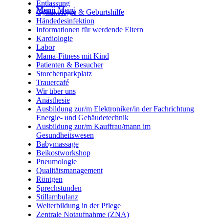
Entlassung
Menü
Menü
Gynäkologie & Geburtshilfe
Händedesinfektion
Informationen für werdende Eltern
Kardiologie
Labor
Mama-Fitness mit Kind
Patienten & Besucher
Storchenparkplatz
Trauercafé
Wir über uns
Anästhesie
Ausbildung zur/m Elektroniker/in der Fachrichtung
Energie- und Gebäudetechnik
Ausbildung zur/m Kauffrau/mann im
Gesundheitswesen
Babymassage
Beikostworkshop
Pneumologie
Qualitätsmanagement
Röntgen
Sprechstunden
Stillambulanz
Weiterbildung in der Pflege
Zentrale Notaufnahme (ZNA)