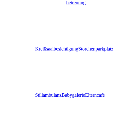
betreuung
Kreißsaalbesichtigung
Storchenparkplatz
Stillambulanz
Babygalerie
Elterncafé