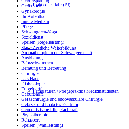
Geburtsplanung
Praktisches Jahr (PJ)
Gedenkfeier
Gynäkologie
Ihr Aufenthalt
Innere Medizin
Pflege
Schwangeren-Yoga
Sozialdienst
Speisen (Regelleistung)
Startseite
Ärztliche Weiterbildung
Aromatherapie in der Schwangerschaft
Ausbildung
Babyschwimmen
Beratung und Betreuung
Chirurgie
Das Haus
Diabetologie
Entgelttarif
Famulaturen / Pflegepraktika Medizinstudenten
Geburtshilfe
Gefäßchirurgie und endovaskuläre Chirurgie
Gefäße- und Diabetes-Zentrum
Generalistische Pflegefachkraft
Physiotherapie
Rehasport
Speisen (Wahlleistung)