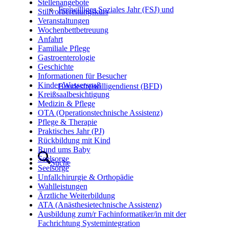
Stellenangebote
Freiwilliges Soziales Jahr (FSJ) und
Stillvorbereitungskurs
Veranstaltungen
Wochenbettbetreuung
Anfahrt
Familiale Pflege
Gastroenterologie
Geschichte
Informationen für Besucher
Kinder-Wasserspaß
Bundesfreiwilligendienst (BFD)
Kreißsaalbesichtigung
Medizin & Pflege
OTA (Operationstechnische Assistenz)
Pflege & Therapie
Praktisches Jahr (PJ)
Rückbildung mit Kind
Rund ums Baby
Seelsorge
Suche
Seelsorge
Unfallchirurgie & Orthopädie
Wahlleistungen
Ärztliche Weiterbildung
ATA (Anästhesietechnische Assistenz)
Ausbildung zum/r Fachinformatiker/in mit der
Fachrichtung Systemintegration