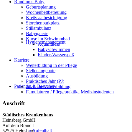
Rund ums Baby
Geburtsplanung
Wochenbettbetreuung
Kreißsaalbesichtigung
Storchenparkplatz
Stillambulanz
Babygalerie
Kurse im Schwimmbad
Hygienemanagement
Aquafitness
Babyschwimmen
Kinder-Wasserspaß
Karriere
Weiterbildung in der Pflege
Stellenangebote
Ausbildung
Praktisches Jahr (PJ)
Patienten & Besucher
Ärztliche Weiterbildung
Famulaturen / Pflegepraktika Medizinstudenten
Anschrift
Städtisches Krankenhaus
Heinsberg GmbH
Auf dem Brand 1
Ihr Aufenthalt
52525 Heinsberg