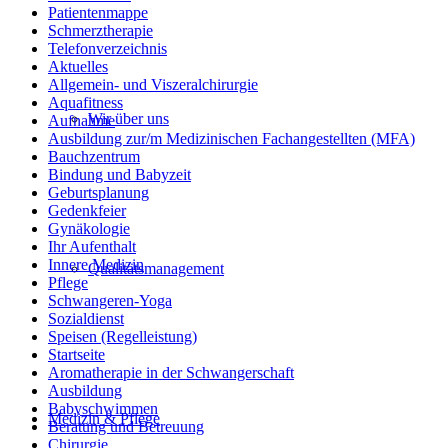
Patientenmappe
Schmerztherapie
Telefonverzeichnis
Aktuelles
Allgemein- und Viszeralchirurgie
Aquafitness
Wir über uns
Aufnahme
Ausbildung zur/m Medizinischen Fachangestellten (MFA)
Bauchzentrum
Bindung und Babyzeit
Geburtsplanung
Gedenkfeier
Gynäkologie
Ihr Aufenthalt
Innere Medizin
Qualitätsmanagement
Pflege
Schwangeren-Yoga
Sozialdienst
Speisen (Regelleistung)
Startseite
Aromatherapie in der Schwangerschaft
Ausbildung
Babyschwimmen
Medizin & Pflege
Beratung und Betreuung
Chirurgie