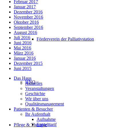
Februar 2017
Januar 2017
Dezember 2016
November 2016
Oktober 2016
September 2016
August 2016
Juli 2016
Förderverein der Palliativstation
Juni 2016
Mai 2016
März 2016
Januar 2016
Dezember 2015
Juni 2015
Das Haus
HNO
Aktuelles
Veranstaltungen
Geschichte
Wir über uns
Qualitätsmanagement
Patienten & Besucher
Ihr Aufenthalt
Aufnahme
Entgelttarif
Pflege & Therapie