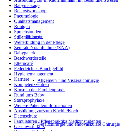
Ausbildung zur/m Kauffrau/mann im Gesundheitswesen
Babymassage
Beikostworkshop
Pneumologie
Qualitätsmanagement
Röntgen
Sprechstunden
Chirurgie
Stillambulanz
Weiterbildung in der Pflege
Zentrale Notaufnahme (ZNA)
Babygalerie
Beschwerdestelle
Elterncafé
Federleichtes Bauchgefühl
Hygienemanagement
Karriere
Allgemein- und Viszeralchirurgie
Kompetenzzentren
Kurse in der Familienpraxis
Rund ums Baby
Sturzprophylaxe
Weitere Patienteninformationen
Ausbildung zur/zum Köchin/Koch
Datenschutz
Famulaturen / Pflegepraktika Medizinstudenten
Gefäßchirurgie und endovaskuläre Chirurgie
Geschwisterkurs