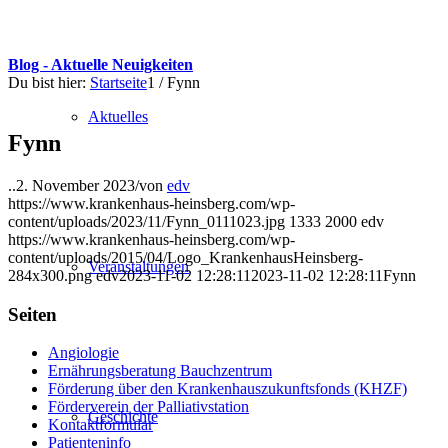
Blog - Aktuelle Neuigkeiten
Du bist hier:
Startseite
1
/
Fynn
Aktuelles
Fynn
..
2. November 2023
/
von
edv
https://www.krankenhaus-heinsberg.com/wp-
content/uploads/2023/11/Fynn_0111023.jpg
1333
2000
edv
https://www.krankenhaus-heinsberg.com/wp-
content/uploads/2015/04/Logo_KrankenhausHeinsberg-
Veranstaltungen
284x300.png
edv
2023-11-02 12:28:11
2023-11-02 12:28:11
Fynn
Seiten
Angiologie
Ernährungsberatung Bauchzentrum
Förderung über den Krankenhauszukunftsfonds (KHZF)
Förderverein der Palliativstation
Geschichte
Kontaktformular
Patienteninfo