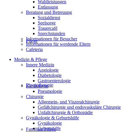
Wahlleistungen
Entlassung
Beratung und Betreuung
Sozialdienst
Seelsorge
Trauercafé
Sprechstunden
Informationen für Besucher
Pflege
Informationen für werdende Eltern
Cafeteria
Medizin & Pflege
Innere Medizin
Angiologie
Diabetologie
Gastroenterologie
Physiotherapie
Kardiologie
Pneumologie
Chirurgie
Allgemein- und Viszeralchirurgie
Gefäßchirurgie und endovaskuläre Chirurgie
Unfallchirurgie & Orthopädie
Gynäkologie & Geburtshilfe
Gynäkologie
Geburtshilfe
Familiale Pflege