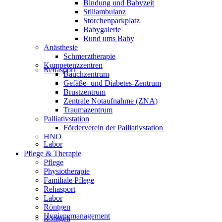
Bindung und Babyzeit
Stillambulanz
Storchenparkplatz
Babygalerie
Rund ums Baby
Anästhesie
Schmerztherapie
Kompetenzzentren
Rehasport
Bauchzentrum
Gefäße- und Diabetes-Zentrum
Brustzentrum
Zentrale Notaufnahme (ZNA)
Traumazentrum
Palliativstation
Förderverein der Palliativstation
HNO
Labor
Pflege & Therapie
Pflege
Physiotherapie
Familiale Pflege
Rehasport
Labor
Röntgen
Hygienemanagement
Röntgen