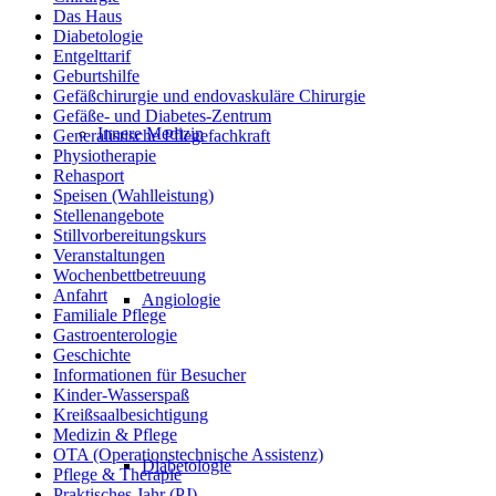
Das Haus
Diabetologie
Entgelttarif
Geburtshilfe
Gefäßchirurgie und endovaskuläre Chirurgie
Gefäße- und Diabetes-Zentrum
Innere Medizin
Generalistische Pflegefachkraft
Physiotherapie
Rehasport
Speisen (Wahlleistung)
Stellenangebote
Stillvorbereitungskurs
Veranstaltungen
Wochenbettbetreuung
Anfahrt
Angiologie
Familiale Pflege
Gastroenterologie
Geschichte
Informationen für Besucher
Kinder-Wasserspaß
Kreißsaalbesichtigung
Medizin & Pflege
OTA (Operationstechnische Assistenz)
Diabetologie
Pflege & Therapie
Praktisches Jahr (PJ)