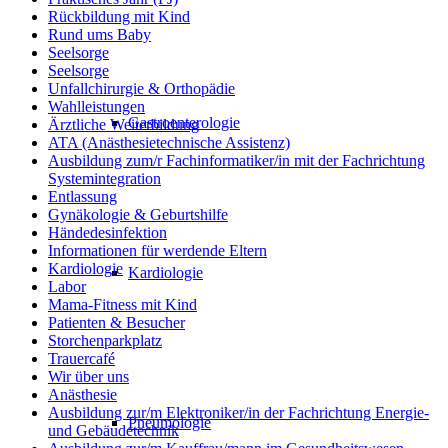
Rückbildung mit Kind
Rund ums Baby
Seelsorge
Seelsorge
Unfallchirurgie & Orthopädie
Wahlleistungen
Gastroenterologie
Ärztliche Weiterbildung
ATA (Anästhesietechnische Assistenz)
Ausbildung zum/r Fachinformatiker/in mit der Fachrichtung
Systemintegration
Entlassung
Gynäkologie & Geburtshilfe
Händedesinfektion
Informationen für werdende Eltern
Kardiologie
Kardiologie
Labor
Mama-Fitness mit Kind
Patienten & Besucher
Storchenparkplatz
Trauercafé
Wir über uns
Anästhesie
Ausbildung zur/m Elektroniker/in der Fachrichtung Energie-
Pneumologie
und Gebäudetechnik