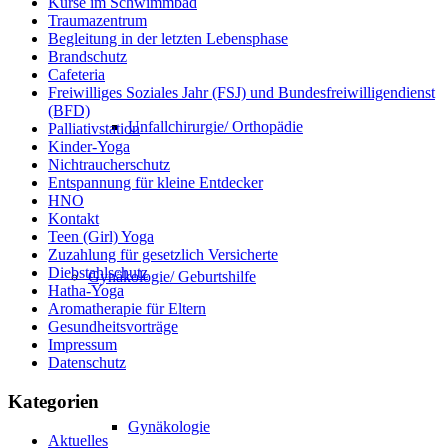
Kurse im Schwimmbad
Traumazentrum
Begleitung in der letzten Lebensphase
Brandschutz
Cafeteria
Freiwilliges Soziales Jahr (FSJ) und Bundesfreiwilligendienst
(BFD)
Unfallchirurgie/ Orthopädie
Palliativstation
Kinder-Yoga
Nichtraucherschutz
Entspannung für kleine Entdecker
HNO
Kontakt
Teen (Girl) Yoga
Zuzahlung für gesetzlich Versicherte
Diebstahlschutz
Gynäkologie/ Geburtshilfe
Hatha-Yoga
Aromatherapie für Eltern
Gesundheitsvorträge
Impressum
Datenschutz
Kategorien
Gynäkologie
Aktuelles