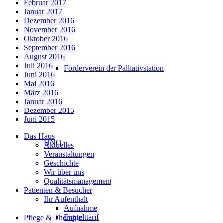
Februar 2017
Januar 2017
Dezember 2016
November 2016
Oktober 2016
September 2016
August 2016
Juli 2016
Förderverein der Palliativstation
Juni 2016
Mai 2016
März 2016
Januar 2016
Dezember 2015
Juni 2015
Das Haus
HNO
Aktuelles
Veranstaltungen
Geschichte
Wir über uns
Qualitätsmanagement
Patienten & Besucher
Ihr Aufenthalt
Aufnahme
Entgelttarif
Pflege & Therapie