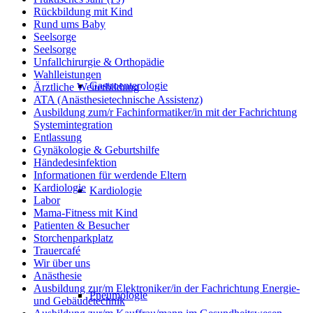
Rückbildung mit Kind
Rund ums Baby
Seelsorge
Seelsorge
Unfallchirurgie & Orthopädie
Wahlleistungen
Gastroenterologie
Ärztliche Weiterbildung
ATA (Anästhesietechnische Assistenz)
Ausbildung zum/r Fachinformatiker/in mit der Fachrichtung
Systemintegration
Entlassung
Gynäkologie & Geburtshilfe
Händedesinfektion
Informationen für werdende Eltern
Kardiologie
Kardiologie
Labor
Mama-Fitness mit Kind
Patienten & Besucher
Storchenparkplatz
Trauercafé
Wir über uns
Anästhesie
Ausbildung zur/m Elektroniker/in der Fachrichtung Energie-
Pneumologie
und Gebäudetechnik