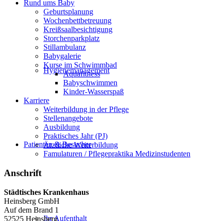
Rund ums Baby
Geburtsplanung
Wochenbettbetreuung
Kreißsaalbesichtigung
Storchenparkplatz
Stillambulanz
Babygalerie
Kurse im Schwimmbad
Hygienemanagement
Aquafitness
Babyschwimmen
Kinder-Wasserspaß
Karriere
Weiterbildung in der Pflege
Stellenangebote
Ausbildung
Praktisches Jahr (PJ)
Patienten & Besucher
Ärztliche Weiterbildung
Famulaturen / Pflegepraktika Medizinstudenten
Anschrift
Städtisches Krankenhaus
Heinsberg GmbH
Auf dem Brand 1
Ihr Aufenthalt
52525 Heinsberg