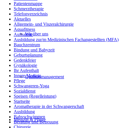
Patientenmappe
Schmerztherapie
Telefonverzeichnis
Aktuelles
Allgemein- und Viszeralchirurgie
Aquafitness
Wir über uns
Aufnahme
Ausbildung zur/m Medizinischen Fachangestellten (MFA)
Bauchzentrum
Bindung und Babyzeit
Geburtsplanung
Gedenkfeier
Gynäkologie
Ihr Aufenthalt
Innere Medizin
Qualitätsmanagement
Pflege
Schwangeren-Yoga
Sozialdienst
Speisen (Regelleistung)
Startseite
Aromatherapie in der Schwangerschaft
Ausbildung
Babyschwimmen
Medizin & Pflege
Beratung und Betreuung
Chirurgie