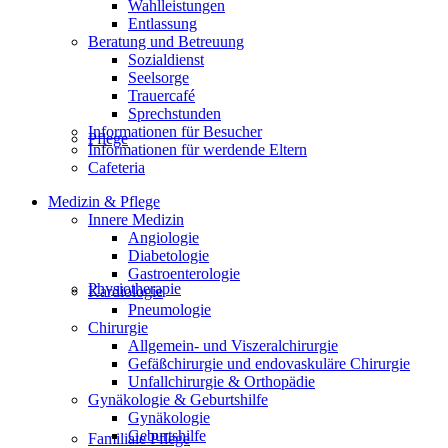
Wahlleistungen
Entlassung
Beratung und Betreuung
Sozialdienst
Seelsorge
Trauercafé
Sprechstunden
Informationen für Besucher
Pflege
Informationen für werdende Eltern
Cafeteria
Medizin & Pflege
Innere Medizin
Angiologie
Diabetologie
Gastroenterologie
Physiotherapie
Kardiologie
Pneumologie
Chirurgie
Allgemein- und Viszeralchirurgie
Gefäßchirurgie und endovaskuläre Chirurgie
Unfallchirurgie & Orthopädie
Gynäkologie & Geburtshilfe
Gynäkologie
Geburtshilfe
Familiale Pflege