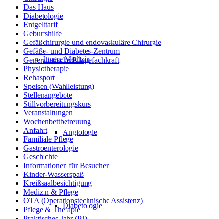
Das Haus
Diabetologie
Entgelttarif
Geburtshilfe
Gefäßchirurgie und endovaskuläre Chirurgie
Gefäße- und Diabetes-Zentrum
Innere Medizin
Generalistische Pflegefachkraft
Physiotherapie
Rehasport
Speisen (Wahlleistung)
Stellenangebote
Stillvorbereitungskurs
Veranstaltungen
Wochenbettbetreuung
Anfahrt
Angiologie
Familiale Pflege
Gastroenterologie
Geschichte
Informationen für Besucher
Kinder-Wasserspaß
Kreißsaalbesichtigung
Medizin & Pflege
OTA (Operationstechnische Assistenz)
Diabetologie
Pflege & Therapie
Praktisches Jahr (PJ)