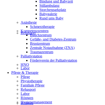
Bindung und Babyzeit
Stillambulanz
Storchenparkplatz
Babygalerie
Rund ums Baby
Anästhesie
Schmerztherapie
Kompetenzzentren
Rehasport
Bauchzentrum
Gefäße- und Diabetes-Zentrum
Brustzentrum
Zentrale Notaufnahme (ZNA)
Traumazentrum
Palliativstation
Förderverein der Palliativstation
HNO
Labor
Pflege & Therapie
Pflege
Physiotherapie
Familiale Pflege
Rehasport
Labor
Röntgen
Hygienemanagement
Röntgen