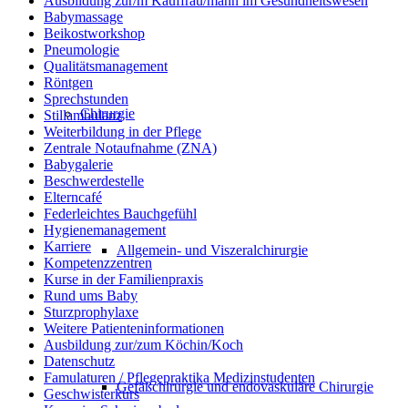
Ausbildung zur/m Kauffrau/mann im Gesundheitswesen
Babymassage
Beikostworkshop
Pneumologie
Qualitätsmanagement
Röntgen
Sprechstunden
Chirurgie
Stillambulanz
Weiterbildung in der Pflege
Zentrale Notaufnahme (ZNA)
Babygalerie
Beschwerdestelle
Elterncafé
Federleichtes Bauchgefühl
Hygienemanagement
Karriere
Allgemein- und Viszeralchirurgie
Kompetenzzentren
Kurse in der Familienpraxis
Rund ums Baby
Sturzprophylaxe
Weitere Patienteninformationen
Ausbildung zur/zum Köchin/Koch
Datenschutz
Famulaturen / Pflegepraktika Medizinstudenten
Gefäßchirurgie und endovaskuläre Chirurgie
Geschwisterkurs