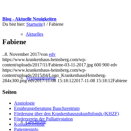
Blog - Aktuelle Neuigkeiten
Du bist hier:
Startseite
1
/
Fabiene
Aktuelles
Fabiene
..
8. November 2017
/
von
edv
https://www.krankenhaus-heinsberg.com/wp-
content/uploads/2017/11/Fabiene-03-11-2017.jpg
600
900
edv
https://www.krankenhaus-heinsberg.com/wp-
content/uploads/2015/04/Logo_KrankenhausHeinsberg-
Veranstaltungen
284x300.png
edv
2017-11-08 15:18:12
2017-11-08 15:18:12
Fabiene
Seiten
Angiologie
Ernährungsberatung Bauchzentrum
Förderung über den Krankenhauszukunftsfonds (KHZF)
Förderverein der Palliativstation
Geschichte
Kontaktformular
Patienteninfo