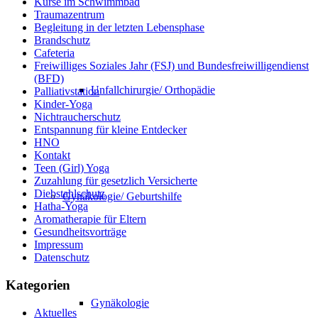
Kurse im Schwimmbad
Traumazentrum
Begleitung in der letzten Lebensphase
Brandschutz
Cafeteria
Freiwilliges Soziales Jahr (FSJ) und Bundesfreiwilligendienst
(BFD)
Unfallchirurgie/ Orthopädie
Palliativstation
Kinder-Yoga
Nichtraucherschutz
Entspannung für kleine Entdecker
HNO
Kontakt
Teen (Girl) Yoga
Zuzahlung für gesetzlich Versicherte
Diebstahlschutz
Gynäkologie/ Geburtshilfe
Hatha-Yoga
Aromatherapie für Eltern
Gesundheitsvorträge
Impressum
Datenschutz
Kategorien
Gynäkologie
Aktuelles