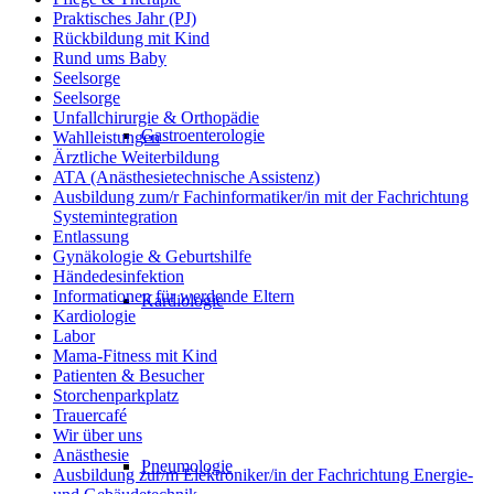
Praktisches Jahr (PJ)
Rückbildung mit Kind
Rund ums Baby
Seelsorge
Seelsorge
Unfallchirurgie & Orthopädie
Gastroenterologie
Wahlleistungen
Ärztliche Weiterbildung
ATA (Anästhesietechnische Assistenz)
Ausbildung zum/r Fachinformatiker/in mit der Fachrichtung
Systemintegration
Entlassung
Gynäkologie & Geburtshilfe
Händedesinfektion
Informationen für werdende Eltern
Kardiologie
Kardiologie
Labor
Mama-Fitness mit Kind
Patienten & Besucher
Storchenparkplatz
Trauercafé
Wir über uns
Anästhesie
Pneumologie
Ausbildung zur/m Elektroniker/in der Fachrichtung Energie-