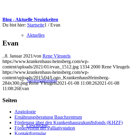
Blog - Aktuelle Neuigkeiten
Du bist hier:
Startseite
1
/
Evan
Aktuelles
Evan
..
8. Januar 2021
/
von
Rene Vleugels
https://www.krankenhaus-heinsberg.com/wp-
content/uploads/2021/01/evan_1512.jpg
1334
2000
Rene Vleugels
https://www.krankenhaus-heinsberg.com/wp-
content/uploads/2015/04/Logo_KrankenhausHeinsberg-
Veranstaltungen
284x300.png
Rene Vleugels
2021-01-08 11:08:26
2021-01-08
11:08:26
Evan
Seiten
Angiologie
Ernährungsberatung Bauchzentrum
Förderung über den Krankenhauszukunftsfonds (KHZF)
Geschichte
Förderverein der Palliativstation
Kontaktformular