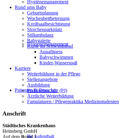
Hygienemanagement
Rund ums Baby
Geburtsplanung
Wochenbettbetreuung
Kreißsaalbesichtigung
Storchenparkplatz
Stillambulanz
Babygalerie
Hygienemanagement
Kurse im Schwimmbad
Aquafitness
Babyschwimmen
Kinder-Wasserspaß
Karriere
Weiterbildung in der Pflege
Stellenangebote
Ausbildung
Patienten & Besucher
Praktisches Jahr (PJ)
Ärztliche Weiterbildung
Famulaturen / Pflegepraktika Medizinstudenten
Anschrift
Städtisches Krankenhaus
Heinsberg GmbH
Ihr Aufenthalt
Auf dem Brand 1