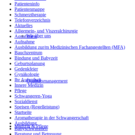
Patienteninfo
Patientenmappe
Schmerztherapie
Telefonverzeichnis
Aktuelles
Allgemein- und Viszeralchirurgie
Wir über uns
Aquafitness
Aufnahme
Ausbildung zur/m Medizinischen Fachangestellten (MFA)
Bauchzentrum
Bindung und Babyzeit
Geburtsplanung
Gedenkfeier
Gynäkologie
Ihr Aufenthalt
Qualitätsmanagement
Innere Medizin
Pflege
Schwangeren-Yoga
Sozialdienst
Speisen (Regelleistung)
Startseite
Aromatherapie in der Schwangerschaft
Ausbildung
Medizin & Pflege
Babyschwimmen
Beratung und Betreuung