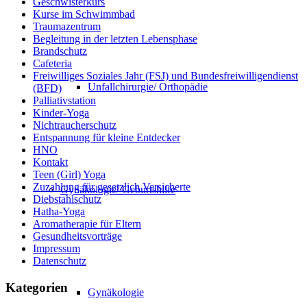
Geschwisterkurs
Kurse im Schwimmbad
Traumazentrum
Begleitung in der letzten Lebensphase
Brandschutz
Cafeteria
Freiwilliges Soziales Jahr (FSJ) und Bundesfreiwilligendienst
Unfallchirurgie/ Orthopädie
(BFD)
Palliativstation
Kinder-Yoga
Nichtraucherschutz
Entspannung für kleine Entdecker
HNO
Kontakt
Teen (Girl) Yoga
Zuzahlung für gesetzlich Versicherte
Gynäkologie/ Geburtshilfe
Diebstahlschutz
Hatha-Yoga
Aromatherapie für Eltern
Gesundheitsvorträge
Impressum
Datenschutz
Kategorien
Gynäkologie