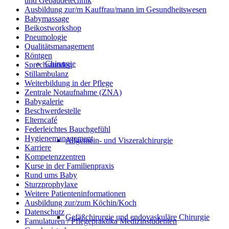
und Gebäudetechnik
Ausbildung zur/m Kauffrau/mann im Gesundheitswesen
Babymassage
Beikostworkshop
Pneumologie
Qualitätsmanagement
Röntgen
Chirurgie
Sprechstunden
Stillambulanz
Weiterbildung in der Pflege
Zentrale Notaufnahme (ZNA)
Babygalerie
Beschwerdestelle
Elterncafé
Federleichtes Bauchgefühl
Hygienemanagement
Allgemein- und Viszeralchirurgie
Karriere
Kompetenzzentren
Kurse in der Familienpraxis
Rund ums Baby
Sturzprophylaxe
Weitere Patienteninformationen
Ausbildung zur/zum Köchin/Koch
Datenschutz
Gefäßchirurgie und endovaskuläre Chirurgie
Famulaturen / Pflegepraktika Medizinstudenten