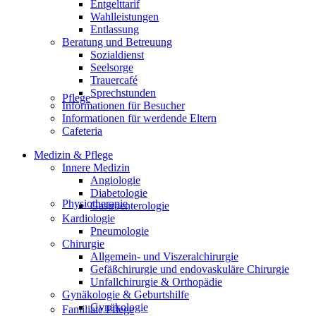
Entgelttarif
Wahlleistungen
Entlassung
Beratung und Betreuung
Sozialdienst
Seelsorge
Trauercafé
Sprechstunden
Pflege
Informationen für Besucher
Informationen für werdende Eltern
Cafeteria
Medizin & Pflege
Innere Medizin
Angiologie
Diabetologie
Physiotherapie
Gastroenterologie
Kardiologie
Pneumologie
Chirurgie
Allgemein- und Viszeralchirurgie
Gefäßchirurgie und endovaskuläre Chirurgie
Unfallchirurgie & Orthopädie
Gynäkologie & Geburtshilfe
Gynäkologie
Familiale Pflege