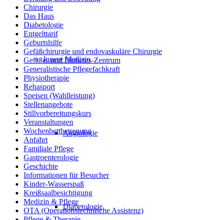
Chirurgie
Das Haus
Diabetologie
Entgelttarif
Geburtshilfe
Gefäßchirurgie und endovaskuläre Chirurgie
Innere Medizin
Gefäße- und Diabetes-Zentrum
Generalistische Pflegefachkraft
Physiotherapie
Rehasport
Speisen (Wahlleistung)
Stellenangebote
Stillvorbereitungskurs
Veranstaltungen
Wochenbettbetreuung
Angiologie
Anfahrt
Familiale Pflege
Gastroenterologie
Geschichte
Informationen für Besucher
Kinder-Wasserspaß
Kreißsaalbesichtigung
Medizin & Pflege
Diabetologie
OTA (Operationstechnische Assistenz)
Pflege & Therapie