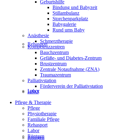
Geburtshilfe
Bindung und Babyzeit
Stillambulanz
Storchenparkplatz
Babygalerie
Rund ums Baby
Anästhesie
Schmerztherapie
Rehasport
Kompetenzzentren
Bauchzentrum
Gefäße- und Diabetes-Zentrum
Brustzentrum
Zentrale Notaufnahme (ZNA)
Traumazentrum
Palliativstation
Förderverein der Palliativstation
Labor
HNO
Pflege & Therapie
Pflege
Physiotherapie
Familiale Pflege
Rehasport
Labor
Röntgen
Röntgen