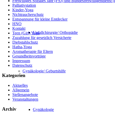
Freiwilliges Soziales Jahr (FSJ) und Bundesfreiwilligendienst
Palliativstation
Kinder-Yoga
Nichtraucherschutz
Entspannung für kleine Entdecker
HNO
Kontakt
Unfallchirurgie/ Orthopädie
Teen (Girl) Yoga
Zuzahlung für gesetzlich Versicherte
Diebstahlschutz
Hatha-Yoga
Aromatherapie für Eltern
Gesundheitsvorträge
Impressum
Datenschutz
Gynäkologie/ Geburtshilfe
Kategorien
Aktuelles
Allgemein
Stellenangebote
Veranstaltungen
Archiv
Gynäkologie