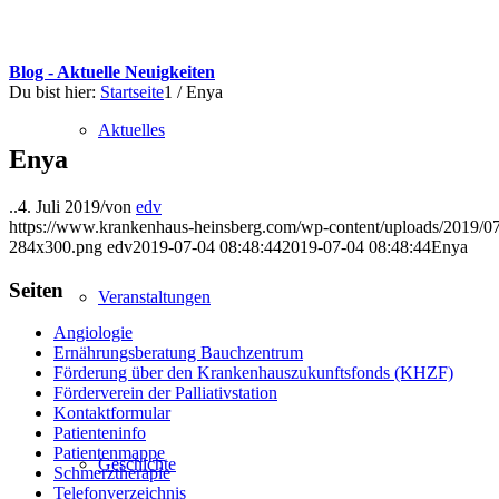
Blog - Aktuelle Neuigkeiten
Du bist hier:
Startseite
1
/
Enya
Aktuelles
Enya
..
4. Juli 2019
/
von
edv
https://www.krankenhaus-heinsberg.com/wp-content/uploads/2019/07
284x300.png
edv
2019-07-04 08:48:44
2019-07-04 08:48:44
Enya
Seiten
Veranstaltungen
Angiologie
Ernährungsberatung Bauchzentrum
Förderung über den Krankenhauszukunftsfonds (KHZF)
Förderverein der Palliativstation
Kontaktformular
Patienteninfo
Patientenmappe
Geschichte
Schmerztherapie
Telefonverzeichnis