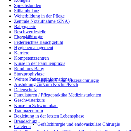
Röntgen
Sprechstunden
Stillambulanz
Weiterbildung in der Pflege
Zentrale Notaufnahme (ZNA)
Babygalerie
Beschwerdestelle
Chirurgie
Elterncafé
Federleichtes Bauchgefühl
Hygienemanagement
Karriere
Kompetenzzentren
Kurse in der Familienpraxis
Rund ums Baby
Sturzprophylaxe
Weitere Patienteninformationen
Allgemein- und Viszeralchirurgie
Ausbildung zur/zum Köchin/Koch
Datenschutz
Famulaturen / Pflegepraktika Medizinstudenten
Geschwisterkurs
Kurse im Schwimmbad
Traumazentrum
Begleitung in der letzten Lebensphase
Brandschutz
Gefäßchirurgie und endovaskuläre Chirurgie
Cafeteria