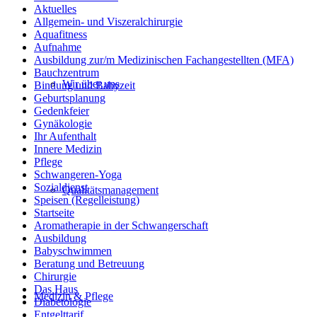
Aktuelles
Allgemein- und Viszeralchirurgie
Aquafitness
Aufnahme
Ausbildung zur/m Medizinischen Fachangestellten (MFA)
Bauchzentrum
Wir über uns
Bindung und Babyzeit
Geburtsplanung
Gedenkfeier
Gynäkologie
Ihr Aufenthalt
Innere Medizin
Pflege
Schwangeren-Yoga
Sozialdienst
Qualitätsmanagement
Speisen (Regelleistung)
Startseite
Aromatherapie in der Schwangerschaft
Ausbildung
Babyschwimmen
Beratung und Betreuung
Chirurgie
Das Haus
Medizin & Pflege
Diabetologie
Entgelttarif