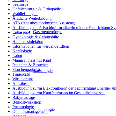
Seelsorge
Unfallchirurgie & Orthopädie
Wahlleistungen
Ärztliche Weiterbildung
ATA (Anästhesietechnische Assistenz)
Ausbildung zum/r Fachinformatiker/in mit der Fachrichtung Sy
Gastroenterologie
Entlassung
Gynäkologie & Geburtshilfe
Händedesinfektion
Informationen für werdende Eltern
Kardiologie
Labor
Mama-Fitness mit Kind
Patienten & Besucher
Storchenparkplatz
Kardiologie
Trauercafé
Wir über uns
Anästhesie
Ausbildung zur/m Elektroniker/in der Fachrichtung Energie- 
Ausbildung zur/m Kauffrau/mann im Gesundheitswesen
Babymassage
Beikostworkshop
Pneumologie
Pneumologie
Qualitätsmanagement