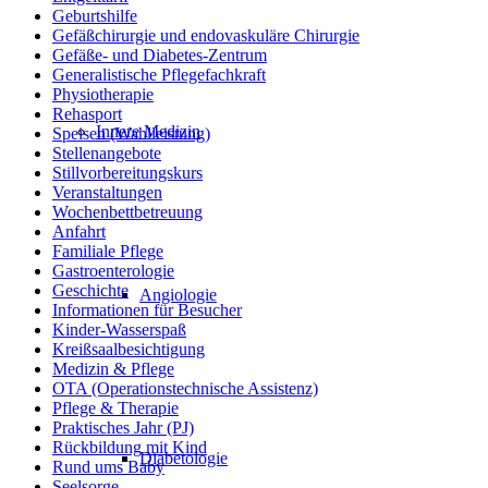
Geburtshilfe
Gefäßchirurgie und endovaskuläre Chirurgie
Gefäße- und Diabetes-Zentrum
Generalistische Pflegefachkraft
Physiotherapie
Rehasport
Innere Medizin
Speisen (Wahlleistung)
Stellenangebote
Stillvorbereitungskurs
Veranstaltungen
Wochenbettbetreuung
Anfahrt
Familiale Pflege
Gastroenterologie
Geschichte
Angiologie
Informationen für Besucher
Kinder-Wasserspaß
Kreißsaalbesichtigung
Medizin & Pflege
OTA (Operationstechnische Assistenz)
Pflege & Therapie
Praktisches Jahr (PJ)
Rückbildung mit Kind
Diabetologie
Rund ums Baby
Seelsorge