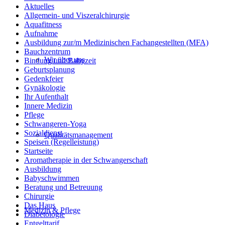
Aktuelles
Allgemein- und Viszeralchirurgie
Aquafitness
Aufnahme
Ausbildung zur/m Medizinischen Fachangestellten (MFA)
Bauchzentrum
Wir über uns
Bindung und Babyzeit
Geburtsplanung
Gedenkfeier
Gynäkologie
Ihr Aufenthalt
Innere Medizin
Pflege
Schwangeren-Yoga
Sozialdienst
Qualitätsmanagement
Speisen (Regelleistung)
Startseite
Aromatherapie in der Schwangerschaft
Ausbildung
Babyschwimmen
Beratung und Betreuung
Chirurgie
Das Haus
Medizin & Pflege
Diabetologie
Entgelttarif