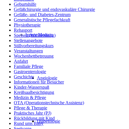
Geburtshilfe
Gefäßchirurgie und endovaskuläre Chirurgie
Gefäße- und Diabetes-Zentrum
Generalistische Pflegefachkraft
Physiotherapie
Rehasport
Innere Medizin
Speisen (Wahlleistung)
Stellenangebote
Stillvorbereitungskurs
Veranstaltungen
Wochenbettbetreuung
Anfahrt
Familiale Pflege
Gastroenterologie
Geschichte
Angiologie
Informationen für Besucher
Kinder-Wasserspaß
Kreißsaalbesichtigung
Medizin & Pflege
OTA (Operationstechnische Assistenz)
Pflege & Therapie
Praktisches Jahr (PJ)
Rückbildung mit Kind
Diabetologie
Rund ums Baby
Seelsorge