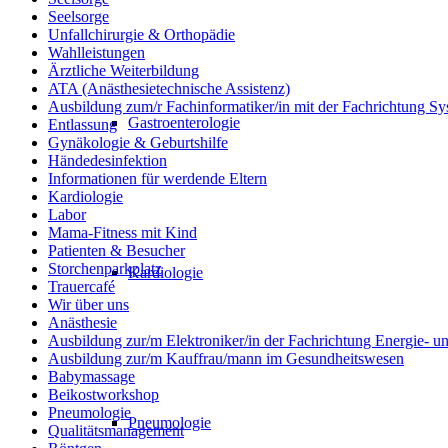
Seelsorge
Unfallchirurgie & Orthopädie
Wahlleistungen
Ärztliche Weiterbildung
ATA (Anästhesietechnische Assistenz)
Ausbildung zum/r Fachinformatiker/in mit der Fachrichtung Sy
Gastroenterologie
Entlassung
Gynäkologie & Geburtshilfe
Händedesinfektion
Informationen für werdende Eltern
Kardiologie
Labor
Mama-Fitness mit Kind
Patienten & Besucher
Storchenparkplatz
Kardiologie
Trauercafé
Wir über uns
Anästhesie
Ausbildung zur/m Elektroniker/in der Fachrichtung Energie- 
Ausbildung zur/m Kauffrau/mann im Gesundheitswesen
Babymassage
Beikostworkshop
Pneumologie
Pneumologie
Qualitätsmanagement