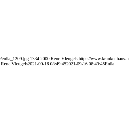
/enila_1209.jpg
1334
2000
Rene Vleugels
https://www.krankenhaus-h
Rene Vleugels
2021-09-16 08:49:45
2021-09-16 08:49:45
Enila