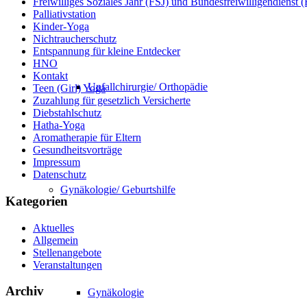
Freiwilliges Soziales Jahr (FSJ) und Bundesfreiwilligendienst
Palliativstation
Kinder-Yoga
Nichtraucherschutz
Entspannung für kleine Entdecker
HNO
Kontakt
Unfallchirurgie/ Orthopädie
Teen (Girl) Yoga
Zuzahlung für gesetzlich Versicherte
Diebstahlschutz
Hatha-Yoga
Aromatherapie für Eltern
Gesundheitsvorträge
Impressum
Datenschutz
Gynäkologie/ Geburtshilfe
Kategorien
Aktuelles
Allgemein
Stellenangebote
Veranstaltungen
Archiv
Gynäkologie