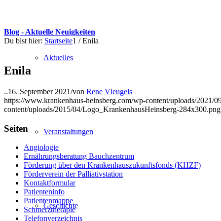
Blog - Aktuelle Neuigkeiten
Du bist hier:
Startseite
1
/
Enila
Aktuelles
Enila
..
16. September 2021
/
von
Rene Vleugels
https://www.krankenhaus-heinsberg.com/wp-content/uploads/2021/09
content/uploads/2015/04/Logo_KrankenhausHeinsberg-284x300.png
Seiten
Veranstaltungen
Angiologie
Ernährungsberatung Bauchzentrum
Förderung über den Krankenhauszukunftsfonds (KHZF)
Förderverein der Palliativstation
Kontaktformular
Patienteninfo
Patientenmappe
Geschichte
Schmerztherapie
Telefonverzeichnis