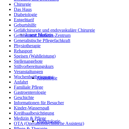
Chirurgie
Das Haus
Diabetologie
Entgelttarif
Geburtshilfe
Gefäßchirurgie und endovaskuläre Chirurgie
Innere Medizin
Gefäße- und Diabetes-Zentrum
Generalistische Pflegefachkraft
Physiotherapie
Rehasport
Speisen (Wahlleistung)
Stellenangebote
Stillvorbereitungskurs
Veranstaltungen
Wochenbettbetreuung
Angiologie
Anfahrt
Familiale Pflege
Gastroenterologie
Geschichte
Informationen für Besucher
Kinder-Wasserspaß
Kreißsaalbesichtigung
Medizin & Pflege
Diabetologie
OTA (Operationstechnische Assistenz)
Pflege & Therapie