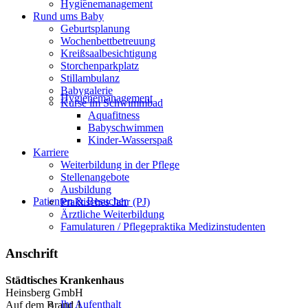
Hygienemanagement
Rund ums Baby
Geburtsplanung
Wochenbettbetreuung
Kreißsaalbesichtigung
Storchenparkplatz
Stillambulanz
Babygalerie
Hygienemanagement
Kurse im Schwimmbad
Aquafitness
Babyschwimmen
Kinder-Wasserspaß
Karriere
Weiterbildung in der Pflege
Stellenangebote
Ausbildung
Patienten & Besucher
Praktisches Jahr (PJ)
Ärztliche Weiterbildung
Famulaturen / Pflegepraktika Medizinstudenten
Anschrift
Städtisches Krankenhaus
Heinsberg GmbH
Ihr Aufenthalt
Auf dem Brand 1