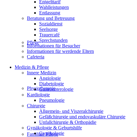
Entgelttarif
Wahlleistungen
Entlassung
Beratung und Betreuung
Sozialdienst
Seelsorge
Trauercafé
Sprechstunden
Pflege
Informationen für Besucher
Informationen für werdende Eltern
Cafeteria
Medizin & Pflege
Innere Medizin
Angiologie
Diabetologie
Physiotherapie
Gastroenterologie
Kardiologie
Pneumologie
Chirurgie
Allgemein- und Viszeralchirurgie
Gefäßchirurgie und endovaskuläre Chirurgie
Unfallchirurgie & Orthopädie
Gynäkologie & Geburtshilfe
Gynäkologie
Familiale Pflege