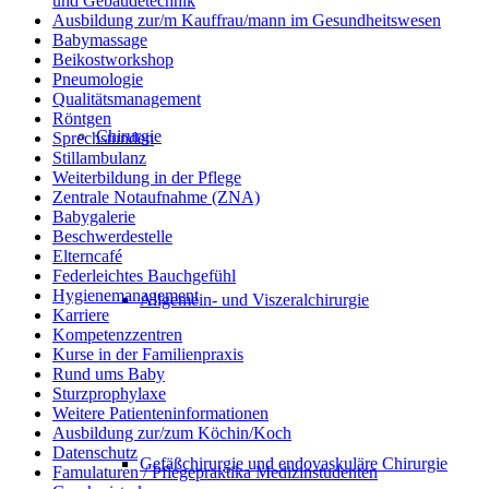
und Gebäudetechnik
Ausbildung zur/m Kauffrau/mann im Gesundheitswesen
Babymassage
Beikostworkshop
Pneumologie
Qualitätsmanagement
Röntgen
Chirurgie
Sprechstunden
Stillambulanz
Weiterbildung in der Pflege
Zentrale Notaufnahme (ZNA)
Babygalerie
Beschwerdestelle
Elterncafé
Federleichtes Bauchgefühl
Hygienemanagement
Allgemein- und Viszeralchirurgie
Karriere
Kompetenzzentren
Kurse in der Familienpraxis
Rund ums Baby
Sturzprophylaxe
Weitere Patienteninformationen
Ausbildung zur/zum Köchin/Koch
Datenschutz
Gefäßchirurgie und endovaskuläre Chirurgie
Famulaturen / Pflegepraktika Medizinstudenten