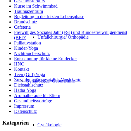
Geschwisterkurs
Kurse im Schwimmbad
Traumazentrum
Begleitung in der letzten Lebensphase
Brandschutz
Cafeteria
Freiwilliges Soziales Jahr (FSJ) und Bundesfreiwilligendienst
Unfallchirurgie/ Orthopädie
(BFD)
Palliativstation
Kinder-Yoga
Nichtraucherschutz
Entspannung für kleine Entdecker
HNO
Kontakt
Teen (Girl) Yoga
Zuzahlung für gesetzlich Versicherte
Gynäkologie/ Geburtshilfe
Diebstahlschutz
Hatha-Yoga
Aromatherapie für Eltern
Gesundheitsvorträge
Impressum
Datenschutz
Kategorien
Gynäkologie