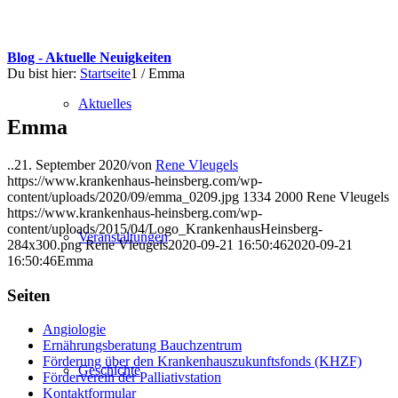
Blog - Aktuelle Neuigkeiten
Du bist hier:
Startseite
1
/
Emma
Aktuelles
Emma
..
21. September 2020
/
von
Rene Vleugels
https://www.krankenhaus-heinsberg.com/wp-
content/uploads/2020/09/emma_0209.jpg
1334
2000
Rene Vleugels
https://www.krankenhaus-heinsberg.com/wp-
content/uploads/2015/04/Logo_KrankenhausHeinsberg-
Veranstaltungen
284x300.png
Rene Vleugels
2020-09-21 16:50:46
2020-09-21
16:50:46
Emma
Seiten
Angiologie
Ernährungsberatung Bauchzentrum
Förderung über den Krankenhauszukunftsfonds (KHZF)
Geschichte
Förderverein der Palliativstation
Kontaktformular