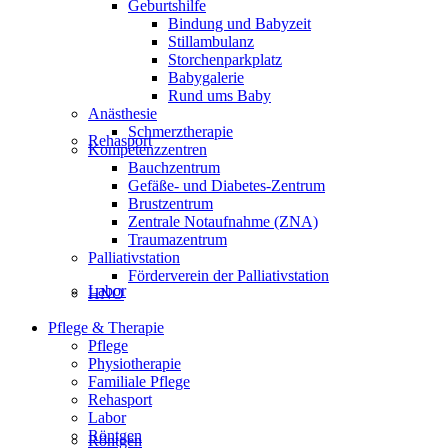
Geburtshilfe
Bindung und Babyzeit
Stillambulanz
Storchenparkplatz
Babygalerie
Rund ums Baby
Anästhesie
Schmerztherapie
Rehasport
Kompetenzzentren
Bauchzentrum
Gefäße- und Diabetes-Zentrum
Brustzentrum
Zentrale Notaufnahme (ZNA)
Traumazentrum
Palliativstation
Förderverein der Palliativstation
Labor
HNO
Pflege & Therapie
Pflege
Physiotherapie
Familiale Pflege
Rehasport
Labor
Röntgen
Röntgen