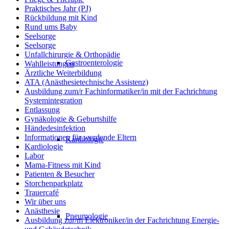
Praktisches Jahr (PJ)
Rückbildung mit Kind
Rund ums Baby
Seelsorge
Seelsorge
Unfallchirurgie & Orthopädie
Gastroenterologie
Wahlleistungen
Ärztliche Weiterbildung
ATA (Anästhesietechnische Assistenz)
Ausbildung zum/r Fachinformatiker/in mit der Fachrichtung
Systemintegration
Entlassung
Gynäkologie & Geburtshilfe
Händedesinfektion
Informationen für werdende Eltern
Kardiologie
Kardiologie
Labor
Mama-Fitness mit Kind
Patienten & Besucher
Storchenparkplatz
Trauercafé
Wir über uns
Anästhesie
Pneumologie
Ausbildung zur/m Elektroniker/in der Fachrichtung Energie-