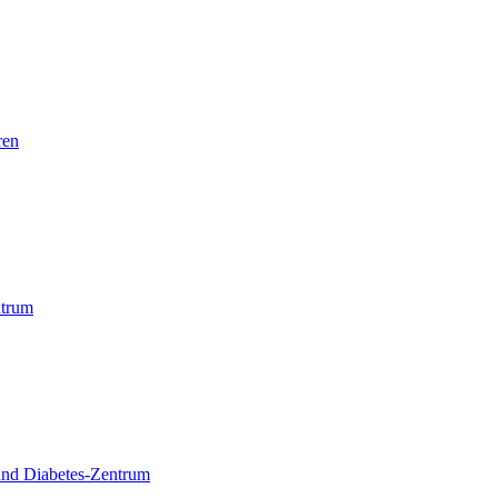
ren
trum
und Diabetes-Zentrum