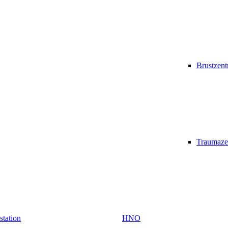
Brustzen
Traumaze
vstation
HNO