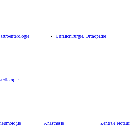
astroenterologie
Unfallchirurgie/ Orthopädie
ardiologie
neumologie
Anästhesie
Zentrale Nota