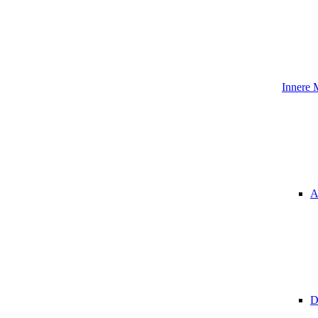
Innere 
A
D