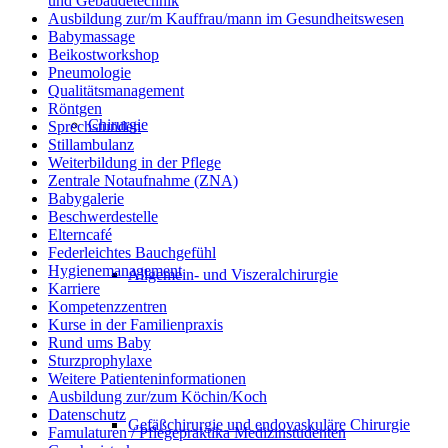
und Gebäudetechnik
Ausbildung zur/m Kauffrau/mann im Gesundheitswesen
Babymassage
Beikostworkshop
Pneumologie
Qualitätsmanagement
Röntgen
Chirurgie
Sprechstunden
Stillambulanz
Weiterbildung in der Pflege
Zentrale Notaufnahme (ZNA)
Babygalerie
Beschwerdestelle
Elterncafé
Federleichtes Bauchgefühl
Hygienemanagement
Allgemein- und Viszeralchirurgie
Karriere
Kompetenzzentren
Kurse in der Familienpraxis
Rund ums Baby
Sturzprophylaxe
Weitere Patienteninformationen
Ausbildung zur/zum Köchin/Koch
Datenschutz
Gefäßchirurgie und endovaskuläre Chirurgie
Famulaturen / Pflegepraktika Medizinstudenten