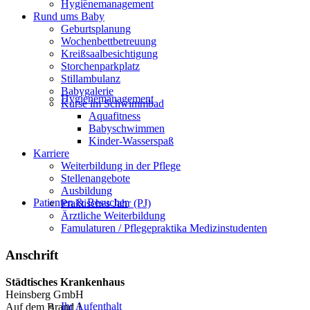
Hygienemanagement
Rund ums Baby
Geburtsplanung
Wochenbettbetreuung
Kreißsaalbesichtigung
Storchenparkplatz
Stillambulanz
Babygalerie
Hygienemanagement
Kurse im Schwimmbad
Aquafitness
Babyschwimmen
Kinder-Wasserspaß
Karriere
Weiterbildung in der Pflege
Stellenangebote
Ausbildung
Patienten & Besucher
Praktisches Jahr (PJ)
Ärztliche Weiterbildung
Famulaturen / Pflegepraktika Medizinstudenten
Anschrift
Städtisches Krankenhaus
Heinsberg GmbH
Ihr Aufenthalt
Auf dem Brand 1