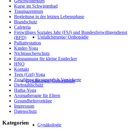
Geschwisterkurs
Kurse im Schwimmbad
Traumazentrum
Begleitung in der letzten Lebensphase
Brandschutz
Cafeteria
Freiwilliges Soziales Jahr (FSJ) und Bundesfreiwilligendienst
Unfallchirurgie/ Orthopädie
(BFD)
Palliativstation
Kinder-Yoga
Nichtraucherschutz
Entspannung für kleine Entdecker
HNO
Kontakt
Teen (Girl) Yoga
Zuzahlung für gesetzlich Versicherte
Gynäkologie/ Geburtshilfe
Diebstahlschutz
Hatha-Yoga
Aromatherapie für Eltern
Gesundheitsvorträge
Impressum
Datenschutz
Kategorien
Gynäkologie