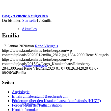
Blog - Aktuelle Neuigkeiten
Du bist hier:
Startseite
1
/
Emilia
Aktuelles
Emilia
..
7. Januar 2020
/
von
Rene Vleugels
https://www.krankenhaus-heinsberg.com/wp-
content/uploads/2020/01/emilia_2812.jpg
1334
2000
Rene Vleugels
https://www.krankenhaus-heinsberg.com/wp-
content/uploads/2015/04/Logo_KrankenhausHeinsberg-
Veranstaltungen
284x300.png
Rene Vleugels
2020-01-07 08:26:34
2020-01-07
08:26:34
Emilia
Seiten
Angiologie
Ernährungsberatung Bauchzentrum
Förderung über den Krankenhauszukunftsfonds (KHZF)
Geschichte
Förderverein der Palliativstation
Kontaktformular