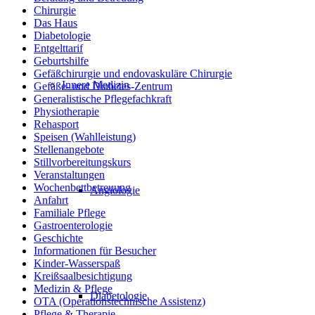
Chirurgie
Das Haus
Diabetologie
Entgelttarif
Geburtshilfe
Gefäßchirurgie und endovaskuläre Chirurgie
Innere Medizin
Gefäße- und Diabetes-Zentrum
Generalistische Pflegefachkraft
Physiotherapie
Rehasport
Speisen (Wahlleistung)
Stellenangebote
Stillvorbereitungskurs
Veranstaltungen
Wochenbettbetreuung
Angiologie
Anfahrt
Familiale Pflege
Gastroenterologie
Geschichte
Informationen für Besucher
Kinder-Wasserspaß
Kreißsaalbesichtigung
Medizin & Pflege
Diabetologie
OTA (Operationstechnische Assistenz)
Pflege & Therapie