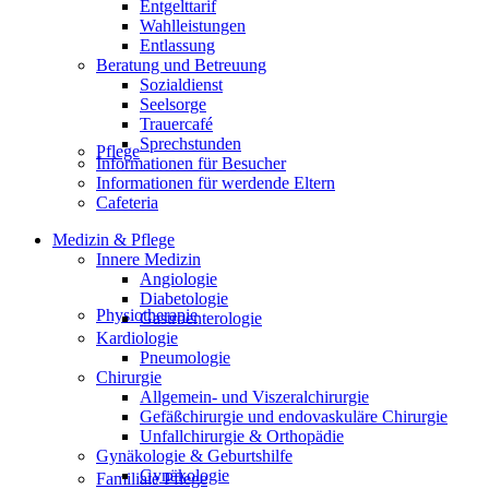
Entgelttarif
Wahlleistungen
Entlassung
Beratung und Betreuung
Sozialdienst
Seelsorge
Trauercafé
Sprechstunden
Pflege
Informationen für Besucher
Informationen für werdende Eltern
Cafeteria
Medizin & Pflege
Innere Medizin
Angiologie
Diabetologie
Physiotherapie
Gastroenterologie
Kardiologie
Pneumologie
Chirurgie
Allgemein- und Viszeralchirurgie
Gefäßchirurgie und endovaskuläre Chirurgie
Unfallchirurgie & Orthopädie
Gynäkologie & Geburtshilfe
Gynäkologie
Familiale Pflege