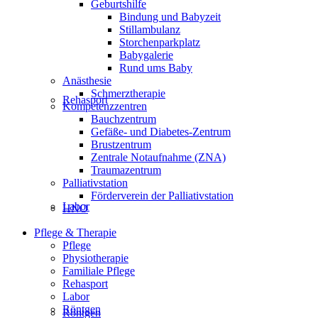
Geburtshilfe
Bindung und Babyzeit
Stillambulanz
Storchenparkplatz
Babygalerie
Rund ums Baby
Anästhesie
Schmerztherapie
Rehasport
Kompetenzzentren
Bauchzentrum
Gefäße- und Diabetes-Zentrum
Brustzentrum
Zentrale Notaufnahme (ZNA)
Traumazentrum
Palliativstation
Förderverein der Palliativstation
Labor
HNO
Pflege & Therapie
Pflege
Physiotherapie
Familiale Pflege
Rehasport
Labor
Röntgen
Röntgen