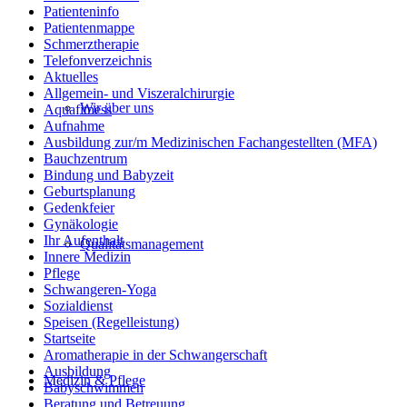
Patienteninfo
Patientenmappe
Schmerztherapie
Telefonverzeichnis
Aktuelles
Allgemein- und Viszeralchirurgie
Wir über uns
Aquafitness
Aufnahme
Ausbildung zur/m Medizinischen Fachangestellten (MFA)
Bauchzentrum
Bindung und Babyzeit
Geburtsplanung
Gedenkfeier
Gynäkologie
Ihr Aufenthalt
Qualitätsmanagement
Innere Medizin
Pflege
Schwangeren-Yoga
Sozialdienst
Speisen (Regelleistung)
Startseite
Aromatherapie in der Schwangerschaft
Ausbildung
Medizin & Pflege
Babyschwimmen
Beratung und Betreuung