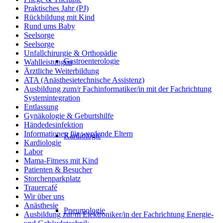
Praktisches Jahr (PJ)
Rückbildung mit Kind
Rund ums Baby
Seelsorge
Seelsorge
Unfallchirurgie & Orthopädie
Gastroenterologie
Wahlleistungen
Ärztliche Weiterbildung
ATA (Anästhesietechnische Assistenz)
Ausbildung zum/r Fachinformatiker/in mit der Fachrichtung
Systemintegration
Entlassung
Gynäkologie & Geburtshilfe
Händedesinfektion
Informationen für werdende Eltern
Kardiologie
Kardiologie
Labor
Mama-Fitness mit Kind
Patienten & Besucher
Storchenparkplatz
Trauercafé
Wir über uns
Anästhesie
Pneumologie
Ausbildung zur/m Elektroniker/in der Fachrichtung Energie-