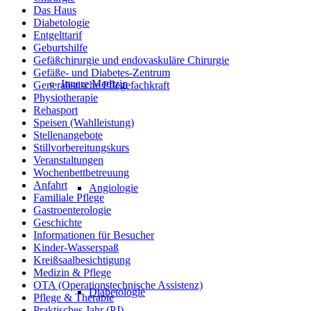
Das Haus
Diabetologie
Entgelttarif
Geburtshilfe
Gefäßchirurgie und endovaskuläre Chirurgie
Gefäße- und Diabetes-Zentrum
Innere Medizin
Generalistische Pflegefachkraft
Physiotherapie
Rehasport
Speisen (Wahlleistung)
Stellenangebote
Stillvorbereitungskurs
Veranstaltungen
Wochenbettbetreuung
Anfahrt
Angiologie
Familiale Pflege
Gastroenterologie
Geschichte
Informationen für Besucher
Kinder-Wasserspaß
Kreißsaalbesichtigung
Medizin & Pflege
OTA (Operationstechnische Assistenz)
Diabetologie
Pflege & Therapie
Praktisches Jahr (PJ)