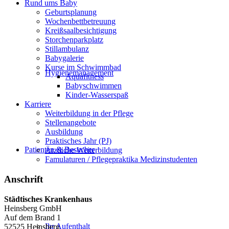
Rund ums Baby
Geburtsplanung
Wochenbettbetreuung
Kreißsaalbesichtigung
Storchenparkplatz
Stillambulanz
Babygalerie
Kurse im Schwimmbad
Hygienemanagement
Aquafitness
Babyschwimmen
Kinder-Wasserspaß
Karriere
Weiterbildung in der Pflege
Stellenangebote
Ausbildung
Praktisches Jahr (PJ)
Patienten & Besucher
Ärztliche Weiterbildung
Famulaturen / Pflegepraktika Medizinstudenten
Anschrift
Städtisches Krankenhaus
Heinsberg GmbH
Auf dem Brand 1
Ihr Aufenthalt
52525 Heinsberg