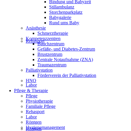
Bindung und Babyzeit
Stillambulanz
Storchenparkplatz
Babygalerie
Rund ums Baby
Anästhesie
Schmerztherapie
Kompetenzzentren
Rehasport
Bauchzentrum
Gefäße- und Diabetes-Zentrum
Brustzentrum
Zentrale Notaufnahme (ZNA)
Traumazentrum
Palliativstation
Förderverein der Palliativstation
HNO
Labor
Pflege & Therapie
Pflege
Physiotherapie
Familiale Pflege
Rehasport
Labor
Röntgen
Hygienemanagement
Röntgen