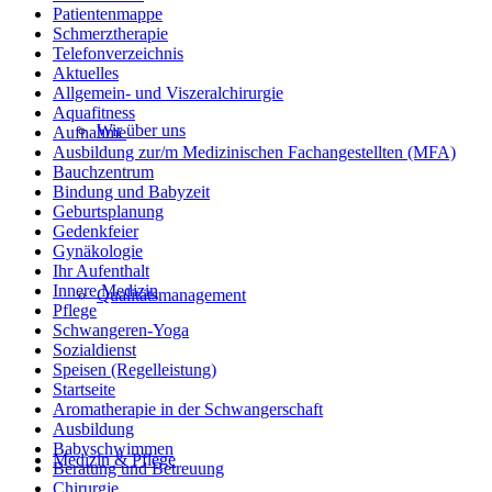
Patientenmappe
Schmerztherapie
Telefonverzeichnis
Aktuelles
Allgemein- und Viszeralchirurgie
Aquafitness
Wir über uns
Aufnahme
Ausbildung zur/m Medizinischen Fachangestellten (MFA)
Bauchzentrum
Bindung und Babyzeit
Geburtsplanung
Gedenkfeier
Gynäkologie
Ihr Aufenthalt
Innere Medizin
Qualitätsmanagement
Pflege
Schwangeren-Yoga
Sozialdienst
Speisen (Regelleistung)
Startseite
Aromatherapie in der Schwangerschaft
Ausbildung
Babyschwimmen
Medizin & Pflege
Beratung und Betreuung
Chirurgie