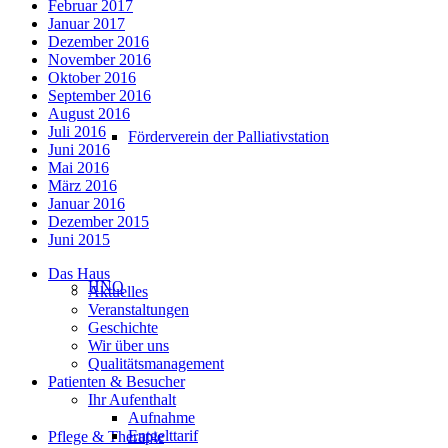
Februar 2017
Januar 2017
Dezember 2016
November 2016
Oktober 2016
September 2016
August 2016
Juli 2016
Förderverein der Palliativstation
Juni 2016
Mai 2016
März 2016
Januar 2016
Dezember 2015
Juni 2015
Das Haus
HNO
Aktuelles
Veranstaltungen
Geschichte
Wir über uns
Qualitätsmanagement
Patienten & Besucher
Ihr Aufenthalt
Aufnahme
Entgelttarif
Pflege & Therapie