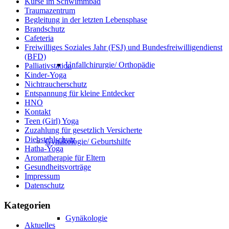
Kurse im Schwimmbad
Traumazentrum
Begleitung in der letzten Lebensphase
Brandschutz
Cafeteria
Freiwilliges Soziales Jahr (FSJ) und Bundesfreiwilligendienst
(BFD)
Unfallchirurgie/ Orthopädie
Palliativstation
Kinder-Yoga
Nichtraucherschutz
Entspannung für kleine Entdecker
HNO
Kontakt
Teen (Girl) Yoga
Zuzahlung für gesetzlich Versicherte
Diebstahlschutz
Gynäkologie/ Geburtshilfe
Hatha-Yoga
Aromatherapie für Eltern
Gesundheitsvorträge
Impressum
Datenschutz
Kategorien
Gynäkologie
Aktuelles