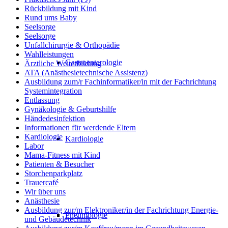
Rückbildung mit Kind
Rund ums Baby
Seelsorge
Seelsorge
Unfallchirurgie & Orthopädie
Wahlleistungen
Gastroenterologie
Ärztliche Weiterbildung
ATA (Anästhesietechnische Assistenz)
Ausbildung zum/r Fachinformatiker/in mit der Fachrichtung
Systemintegration
Entlassung
Gynäkologie & Geburtshilfe
Händedesinfektion
Informationen für werdende Eltern
Kardiologie
Kardiologie
Labor
Mama-Fitness mit Kind
Patienten & Besucher
Storchenparkplatz
Trauercafé
Wir über uns
Anästhesie
Ausbildung zur/m Elektroniker/in der Fachrichtung Energie-
Pneumologie
und Gebäudetechnik