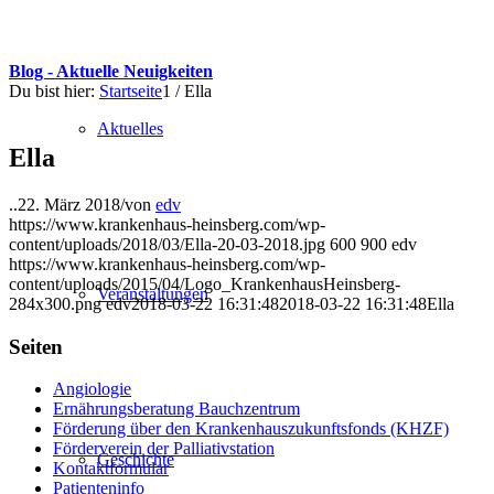
Blog - Aktuelle Neuigkeiten
Du bist hier:
Startseite
1
/
Ella
Aktuelles
Ella
..
22. März 2018
/
von
edv
https://www.krankenhaus-heinsberg.com/wp-
content/uploads/2018/03/Ella-20-03-2018.jpg
600
900
edv
https://www.krankenhaus-heinsberg.com/wp-
content/uploads/2015/04/Logo_KrankenhausHeinsberg-
Veranstaltungen
284x300.png
edv
2018-03-22 16:31:48
2018-03-22 16:31:48
Ella
Seiten
Angiologie
Ernährungsberatung Bauchzentrum
Förderung über den Krankenhauszukunftsfonds (KHZF)
Förderverein der Palliativstation
Geschichte
Kontaktformular
Patienteninfo