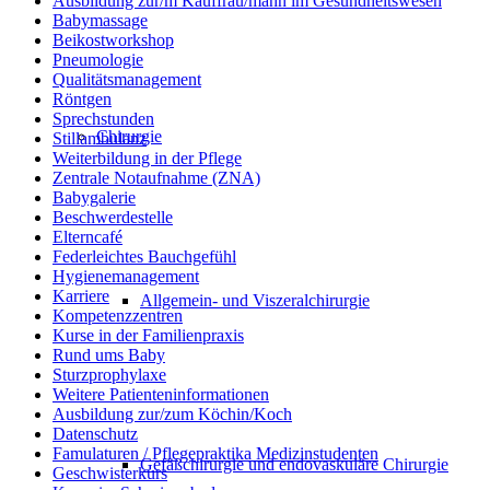
Ausbildung zur/m Kauffrau/mann im Gesundheitswesen
Babymassage
Beikostworkshop
Pneumologie
Qualitätsmanagement
Röntgen
Sprechstunden
Chirurgie
Stillambulanz
Weiterbildung in der Pflege
Zentrale Notaufnahme (ZNA)
Babygalerie
Beschwerdestelle
Elterncafé
Federleichtes Bauchgefühl
Hygienemanagement
Karriere
Allgemein- und Viszeralchirurgie
Kompetenzzentren
Kurse in der Familienpraxis
Rund ums Baby
Sturzprophylaxe
Weitere Patienteninformationen
Ausbildung zur/zum Köchin/Koch
Datenschutz
Famulaturen / Pflegepraktika Medizinstudenten
Gefäßchirurgie und endovaskuläre Chirurgie
Geschwisterkurs