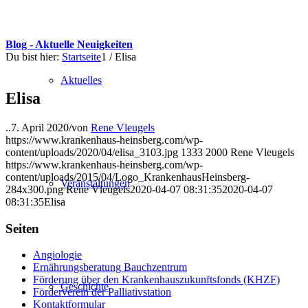
Blog - Aktuelle Neuigkeiten
Du bist hier:
Startseite
1
/
Elisa
Aktuelles
Elisa
..
7. April 2020
/
von
Rene Vleugels
https://www.krankenhaus-heinsberg.com/wp-
content/uploads/2020/04/elisa_3103.jpg
1333
2000
Rene Vleugels
https://www.krankenhaus-heinsberg.com/wp-
content/uploads/2015/04/Logo_KrankenhausHeinsberg-
Veranstaltungen
284x300.png
Rene Vleugels
2020-04-07 08:31:35
2020-04-07
08:31:35
Elisa
Seiten
Angiologie
Ernährungsberatung Bauchzentrum
Förderung über den Krankenhauszukunftsfonds (KHZF)
Geschichte
Förderverein der Palliativstation
Kontaktformular