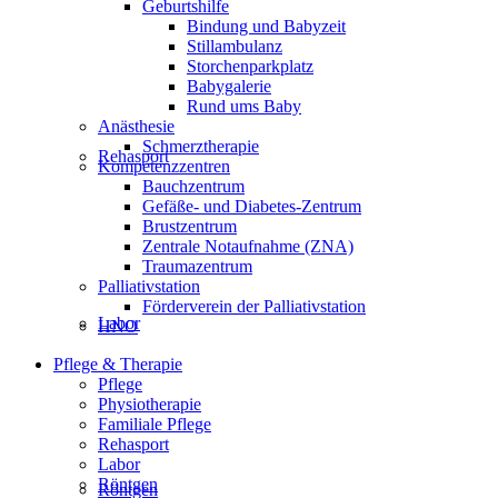
Geburtshilfe
Bindung und Babyzeit
Stillambulanz
Storchenparkplatz
Babygalerie
Rund ums Baby
Anästhesie
Schmerztherapie
Rehasport
Kompetenzzentren
Bauchzentrum
Gefäße- und Diabetes-Zentrum
Brustzentrum
Zentrale Notaufnahme (ZNA)
Traumazentrum
Palliativstation
Förderverein der Palliativstation
Labor
HNO
Pflege & Therapie
Pflege
Physiotherapie
Familiale Pflege
Rehasport
Labor
Röntgen
Röntgen