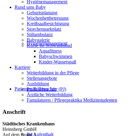
Hygienemanagement
Rund ums Baby
Geburtsplanung
Wochenbettbetreuung
Kreißsaalbesichtigung
Storchenparkplatz
Stillambulanz
Babygalerie
Hygienemanagement
Kurse im Schwimmbad
Aquafitness
Babyschwimmen
Kinder-Wasserspaß
Karriere
Weiterbildung in der Pflege
Stellenangebote
Ausbildung
Patienten & Besucher
Praktisches Jahr (PJ)
Ärztliche Weiterbildung
Famulaturen / Pflegepraktika Medizinstudenten
Anschrift
Städtisches Krankenhaus
Heinsberg GmbH
Ihr Aufenthalt
Auf dem Brand 1