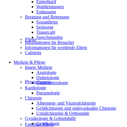
Entgelttarif
Wahlleistungen
Entlassung
Beratung und Betreuung
Sozialdienst
Seelsorge
Trauercafé
Sprechstunden
Pflege
Informationen für Besucher
Informationen für werdende Eltern
Cafeteria
Medizin & Pflege
Innere Medizin
Angiologie
Diabetologie
Physiotherapie
Gastroenterologie
Kardiologie
Pneumologie
Chirurgie
Allgemein- und Viszeralchirurgie
Gefäßchirurgie und endovaskuläre Chirurgie
Unfallchirurgie & Orthopädie
Gynäkologie & Geburtshilfe
Gynäkologie
Familiale Pflege