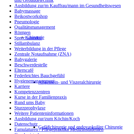
und Gebäudetechnik
Ausbildung zur/m Kauffrau/mann im Gesundheitswesen
Babymassage
Beikostworkshop
Pneumologie
Qualitätsmanagement
Röntgen
Chirurgie
Sprechstunden
Stillambulanz
Weiterbildung in der Pflege
Zentrale Notaufnahme (ZNA)
Babygalerie
Beschwerdestelle
Elterncafé
Federleichtes Bauchgefühl
Hygienemanagement
Allgemein- und Viszeralchirurgie
Karriere
Kompetenzzentren
Kurse in der Familienpraxis
Rund ums Baby
Sturzprophylaxe
Weitere Patienteninformationen
Ausbildung zur/zum Köchin/Koch
Datenschutz
Gefäßchirurgie und endovaskuläre Chirurgie
Famulaturen / Pflegepraktika Medizinstudenten