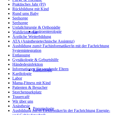
Praktisches Jahr (PJ)
Rückbildung mit Kind
Rund ums Baby
Seelsorge
Seelsorge
Unfallchirurgie & Orthopädie
Gastroenterologie
Wahlleistungen
Ärztliche Weiterbildung
ATA (Anästhesietechnische Assistenz)
Ausbildung zum/r Fachinformatiker/in mit der Fachrichtung
Systemintegration
Entlassung
Gynäkologie & Geburtshilfe
Händedesinfektion
Informationen für werdende Eltern
Kardiologie
Kardiologie
Labor
Mama-Fitness mit Kind
Patienten & Besucher
Storchenparkplatz
Trauercafé
Wir über uns
Anästhesie
Pneumologie
Ausbildung zur/m Elektroniker/in der Fachrichtung Energie-