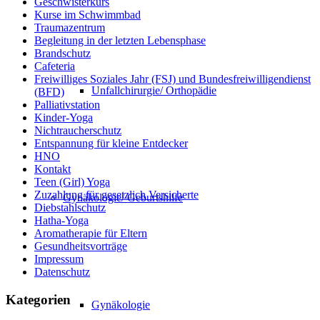
Geschwisterkurs
Kurse im Schwimmbad
Traumazentrum
Begleitung in der letzten Lebensphase
Brandschutz
Cafeteria
Freiwilliges Soziales Jahr (FSJ) und Bundesfreiwilligendienst
Unfallchirurgie/ Orthopädie
(BFD)
Palliativstation
Kinder-Yoga
Nichtraucherschutz
Entspannung für kleine Entdecker
HNO
Kontakt
Teen (Girl) Yoga
Zuzahlung für gesetzlich Versicherte
Gynäkologie/ Geburtshilfe
Diebstahlschutz
Hatha-Yoga
Aromatherapie für Eltern
Gesundheitsvorträge
Impressum
Datenschutz
Kategorien
Gynäkologie