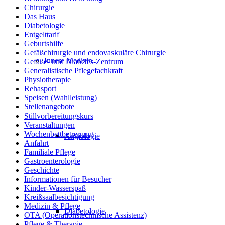
Chirurgie
Das Haus
Diabetologie
Entgelttarif
Geburtshilfe
Gefäßchirurgie und endovaskuläre Chirurgie
Innere Medizin
Gefäße- und Diabetes-Zentrum
Generalistische Pflegefachkraft
Physiotherapie
Rehasport
Speisen (Wahlleistung)
Stellenangebote
Stillvorbereitungskurs
Veranstaltungen
Wochenbettbetreuung
Angiologie
Anfahrt
Familiale Pflege
Gastroenterologie
Geschichte
Informationen für Besucher
Kinder-Wasserspaß
Kreißsaalbesichtigung
Medizin & Pflege
Diabetologie
OTA (Operationstechnische Assistenz)
Pflege & Therapie