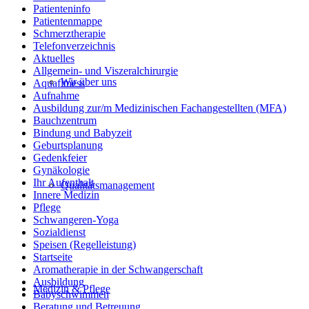
Patienteninfo
Patientenmappe
Schmerztherapie
Telefonverzeichnis
Aktuelles
Allgemein- und Viszeralchirurgie
Wir über uns
Aquafitness
Aufnahme
Ausbildung zur/m Medizinischen Fachangestellten (MFA)
Bauchzentrum
Bindung und Babyzeit
Geburtsplanung
Gedenkfeier
Gynäkologie
Ihr Aufenthalt
Qualitätsmanagement
Innere Medizin
Pflege
Schwangeren-Yoga
Sozialdienst
Speisen (Regelleistung)
Startseite
Aromatherapie in der Schwangerschaft
Ausbildung
Medizin & Pflege
Babyschwimmen
Beratung und Betreuung