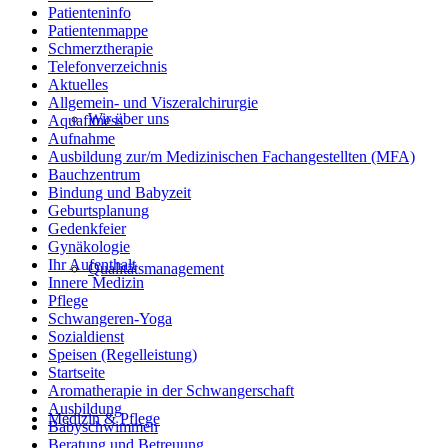
Patienteninfo
Patientenmappe
Schmerztherapie
Telefonverzeichnis
Aktuelles
Allgemein- und Viszeralchirurgie
Wir über uns
Aquafitness
Aufnahme
Ausbildung zur/m Medizinischen Fachangestellten (MFA)
Bauchzentrum
Bindung und Babyzeit
Geburtsplanung
Gedenkfeier
Gynäkologie
Ihr Aufenthalt
Qualitätsmanagement
Innere Medizin
Pflege
Schwangeren-Yoga
Sozialdienst
Speisen (Regelleistung)
Startseite
Aromatherapie in der Schwangerschaft
Ausbildung
Medizin & Pflege
Babyschwimmen
Beratung und Betreuung