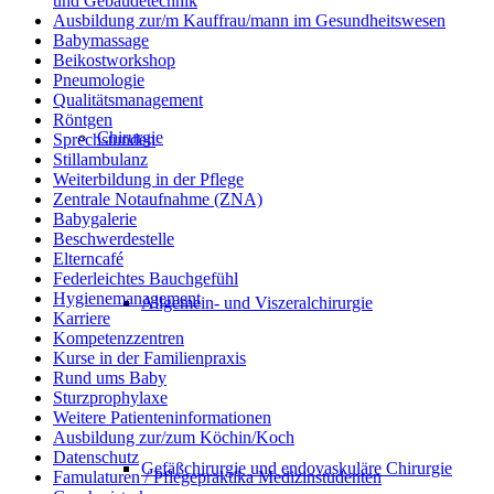
und Gebäudetechnik
Ausbildung zur/m Kauffrau/mann im Gesundheitswesen
Babymassage
Beikostworkshop
Pneumologie
Qualitätsmanagement
Röntgen
Chirurgie
Sprechstunden
Stillambulanz
Weiterbildung in der Pflege
Zentrale Notaufnahme (ZNA)
Babygalerie
Beschwerdestelle
Elterncafé
Federleichtes Bauchgefühl
Hygienemanagement
Allgemein- und Viszeralchirurgie
Karriere
Kompetenzzentren
Kurse in der Familienpraxis
Rund ums Baby
Sturzprophylaxe
Weitere Patienteninformationen
Ausbildung zur/zum Köchin/Koch
Datenschutz
Gefäßchirurgie und endovaskuläre Chirurgie
Famulaturen / Pflegepraktika Medizinstudenten