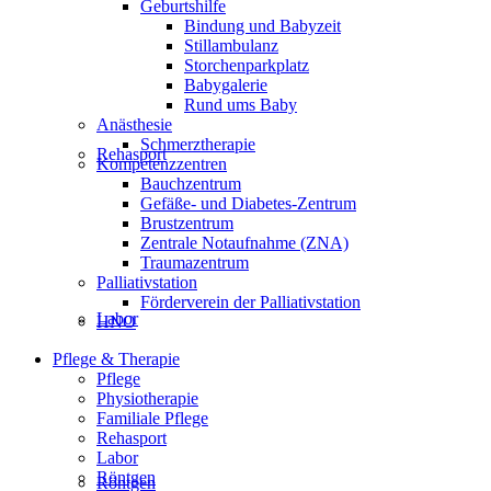
Geburtshilfe
Bindung und Babyzeit
Stillambulanz
Storchenparkplatz
Babygalerie
Rund ums Baby
Anästhesie
Schmerztherapie
Rehasport
Kompetenzzentren
Bauchzentrum
Gefäße- und Diabetes-Zentrum
Brustzentrum
Zentrale Notaufnahme (ZNA)
Traumazentrum
Palliativstation
Förderverein der Palliativstation
Labor
HNO
Pflege & Therapie
Pflege
Physiotherapie
Familiale Pflege
Rehasport
Labor
Röntgen
Röntgen