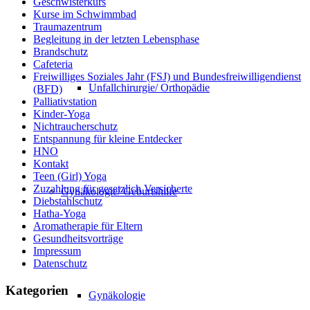
Geschwisterkurs
Kurse im Schwimmbad
Traumazentrum
Begleitung in der letzten Lebensphase
Brandschutz
Cafeteria
Freiwilliges Soziales Jahr (FSJ) und Bundesfreiwilligendienst
Unfallchirurgie/ Orthopädie
(BFD)
Palliativstation
Kinder-Yoga
Nichtraucherschutz
Entspannung für kleine Entdecker
HNO
Kontakt
Teen (Girl) Yoga
Zuzahlung für gesetzlich Versicherte
Gynäkologie/ Geburtshilfe
Diebstahlschutz
Hatha-Yoga
Aromatherapie für Eltern
Gesundheitsvorträge
Impressum
Datenschutz
Kategorien
Gynäkologie