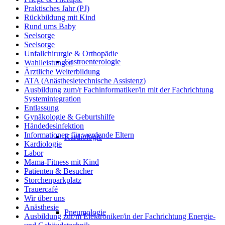
Praktisches Jahr (PJ)
Rückbildung mit Kind
Rund ums Baby
Seelsorge
Seelsorge
Unfallchirurgie & Orthopädie
Gastroenterologie
Wahlleistungen
Ärztliche Weiterbildung
ATA (Anästhesietechnische Assistenz)
Ausbildung zum/r Fachinformatiker/in mit der Fachrichtung
Systemintegration
Entlassung
Gynäkologie & Geburtshilfe
Händedesinfektion
Informationen für werdende Eltern
Kardiologie
Kardiologie
Labor
Mama-Fitness mit Kind
Patienten & Besucher
Storchenparkplatz
Trauercafé
Wir über uns
Anästhesie
Pneumologie
Ausbildung zur/m Elektroniker/in der Fachrichtung Energie-