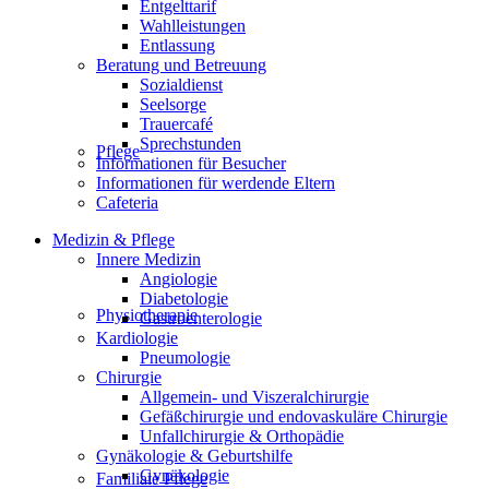
Entgelttarif
Wahlleistungen
Entlassung
Beratung und Betreuung
Sozialdienst
Seelsorge
Trauercafé
Sprechstunden
Pflege
Informationen für Besucher
Informationen für werdende Eltern
Cafeteria
Medizin & Pflege
Innere Medizin
Angiologie
Diabetologie
Physiotherapie
Gastroenterologie
Kardiologie
Pneumologie
Chirurgie
Allgemein- und Viszeralchirurgie
Gefäßchirurgie und endovaskuläre Chirurgie
Unfallchirurgie & Orthopädie
Gynäkologie & Geburtshilfe
Gynäkologie
Familiale Pflege