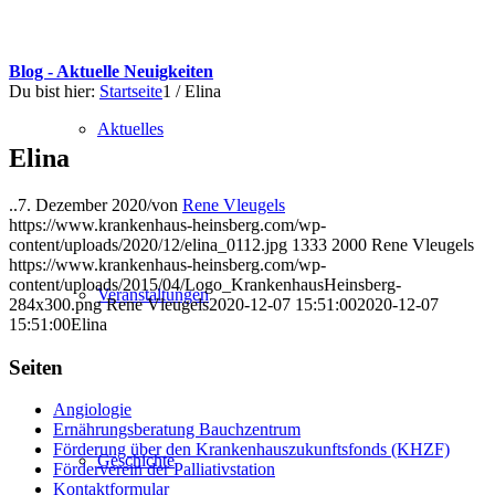
Blog - Aktuelle Neuigkeiten
Du bist hier:
Startseite
1
/
Elina
Aktuelles
Elina
..
7. Dezember 2020
/
von
Rene Vleugels
https://www.krankenhaus-heinsberg.com/wp-
content/uploads/2020/12/elina_0112.jpg
1333
2000
Rene Vleugels
https://www.krankenhaus-heinsberg.com/wp-
content/uploads/2015/04/Logo_KrankenhausHeinsberg-
Veranstaltungen
284x300.png
Rene Vleugels
2020-12-07 15:51:00
2020-12-07
15:51:00
Elina
Seiten
Angiologie
Ernährungsberatung Bauchzentrum
Förderung über den Krankenhauszukunftsfonds (KHZF)
Geschichte
Förderverein der Palliativstation
Kontaktformular