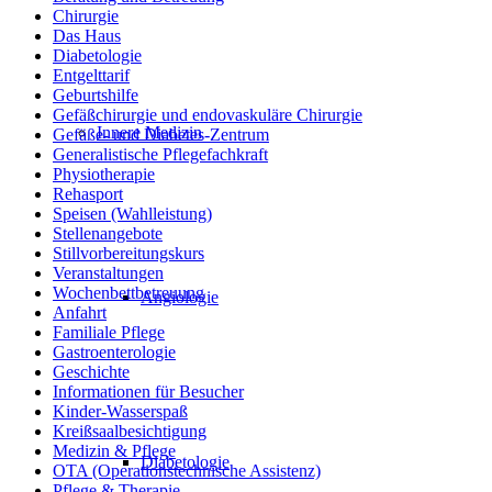
Chirurgie
Das Haus
Diabetologie
Entgelttarif
Geburtshilfe
Gefäßchirurgie und endovaskuläre Chirurgie
Innere Medizin
Gefäße- und Diabetes-Zentrum
Generalistische Pflegefachkraft
Physiotherapie
Rehasport
Speisen (Wahlleistung)
Stellenangebote
Stillvorbereitungskurs
Veranstaltungen
Wochenbettbetreuung
Angiologie
Anfahrt
Familiale Pflege
Gastroenterologie
Geschichte
Informationen für Besucher
Kinder-Wasserspaß
Kreißsaalbesichtigung
Medizin & Pflege
Diabetologie
OTA (Operationstechnische Assistenz)
Pflege & Therapie