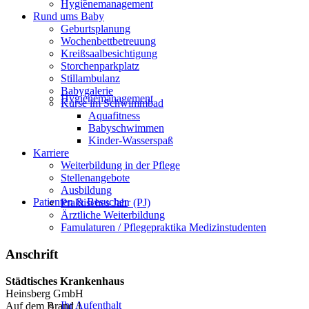
Hygienemanagement
Rund ums Baby
Geburtsplanung
Wochenbettbetreuung
Kreißsaalbesichtigung
Storchenparkplatz
Stillambulanz
Babygalerie
Hygienemanagement
Kurse im Schwimmbad
Aquafitness
Babyschwimmen
Kinder-Wasserspaß
Karriere
Weiterbildung in der Pflege
Stellenangebote
Ausbildung
Patienten & Besucher
Praktisches Jahr (PJ)
Ärztliche Weiterbildung
Famulaturen / Pflegepraktika Medizinstudenten
Anschrift
Städtisches Krankenhaus
Heinsberg GmbH
Ihr Aufenthalt
Auf dem Brand 1