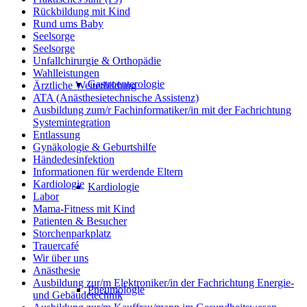
Rückbildung mit Kind
Rund ums Baby
Seelsorge
Seelsorge
Unfallchirurgie & Orthopädie
Wahlleistungen
Gastroenterologie
Ärztliche Weiterbildung
ATA (Anästhesietechnische Assistenz)
Ausbildung zum/r Fachinformatiker/in mit der Fachrichtung
Systemintegration
Entlassung
Gynäkologie & Geburtshilfe
Händedesinfektion
Informationen für werdende Eltern
Kardiologie
Kardiologie
Labor
Mama-Fitness mit Kind
Patienten & Besucher
Storchenparkplatz
Trauercafé
Wir über uns
Anästhesie
Ausbildung zur/m Elektroniker/in der Fachrichtung Energie-
Pneumologie
und Gebäudetechnik