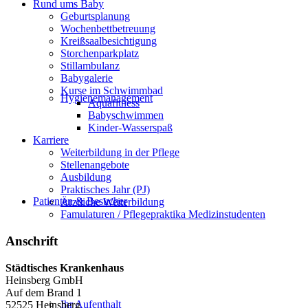
Rund ums Baby
Geburtsplanung
Wochenbettbetreuung
Kreißsaalbesichtigung
Storchenparkplatz
Stillambulanz
Babygalerie
Kurse im Schwimmbad
Hygienemanagement
Aquafitness
Babyschwimmen
Kinder-Wasserspaß
Karriere
Weiterbildung in der Pflege
Stellenangebote
Ausbildung
Praktisches Jahr (PJ)
Patienten & Besucher
Ärztliche Weiterbildung
Famulaturen / Pflegepraktika Medizinstudenten
Anschrift
Städtisches Krankenhaus
Heinsberg GmbH
Auf dem Brand 1
Ihr Aufenthalt
52525 Heinsberg