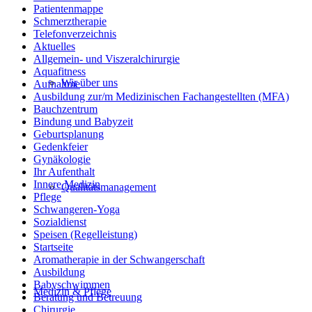
Patientenmappe
Schmerztherapie
Telefonverzeichnis
Aktuelles
Allgemein- und Viszeralchirurgie
Aquafitness
Wir über uns
Aufnahme
Ausbildung zur/m Medizinischen Fachangestellten (MFA)
Bauchzentrum
Bindung und Babyzeit
Geburtsplanung
Gedenkfeier
Gynäkologie
Ihr Aufenthalt
Innere Medizin
Qualitätsmanagement
Pflege
Schwangeren-Yoga
Sozialdienst
Speisen (Regelleistung)
Startseite
Aromatherapie in der Schwangerschaft
Ausbildung
Babyschwimmen
Medizin & Pflege
Beratung und Betreuung
Chirurgie