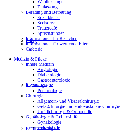
Wahlleistungen
Entlassung
Beratung und Betreuung
Sozialdienst
Seelsorge
Trauercafé
Sprechstunden
Informationen für Besucher
Pflege
Informationen für werdende Eltern
Cafeteria
Medizin & Pflege
Innere Medizin
Angiologie
Diabetologie
Gastroenterologie
Physiotherapie
Kardiologie
Pneumologie
Chirurgie
Allgemein- und Viszeralchirurgie
Gefäßchirurgie und endovaskuläre Chirurgie
Unfallchirurgie & Orthopädie
Gynäkologie & Geburtshilfe
Gynäkologie
Geburtshilfe
Familiale Pflege