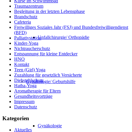
Kurse im Schwimmbad
Traumazentrum
Begleitung in der letzten Lebensphase
Brandschutz
Cafeteria
Freiwilliges Soziales Jahr (FSJ) und Bundesfreiwilligendienst
(BFD)
Unfallchirurgie/ Orthopädie
Palliativstation
Kinder-Yoga
Nichtraucherschutz
Entspannung für kleine Entdecker
HNO
Kontakt
Teen (Girl) Yoga
Zuzahlung für gesetzlich Versicherte
Diebstahlschutz
Gynäkologie/ Geburtshilfe
Hatha-Yoga
Aromatherapie für Eltern
Gesundheitsvorträge
Impressum
Datenschutz
Kategorien
Gynäkologie
Aktuelles