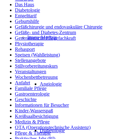
Das Haus
Diabetologie
Entgelttarif
Geburtshilfe
Gefäßchirurgie und endovaskuläre Chirurgie
Gefäße- und Diabetes-Zentrum
Innere Medizin
Generalistische Pflegefachkraft
Physiotherapie
Rehasport
Speisen (Wahlleistung)
Stellenangebote
Stillvorbereitungskurs
Veranstaltungen
Wochenbettbetreuung
Anfahrt
Angiologie
Familiale Pflege
Gastroenterologie
Geschichte
Informationen für Besucher
Kinder-Wasserspaß
Kreißsaalbesichtigung
Medizin & Pflege
OTA (Operationstechnische Assistenz)
Diabetologie
Pflege & Therapie
Praktisches Jahr (PJ)