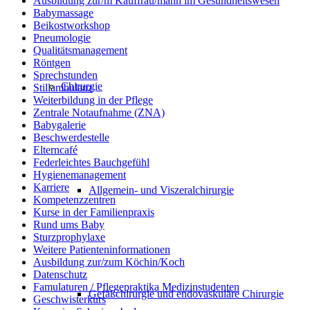
Ausbildung zur/m Kauffrau/mann im Gesundheitswesen
Babymassage
Beikostworkshop
Pneumologie
Qualitätsmanagement
Röntgen
Sprechstunden
Chirurgie
Stillambulanz
Weiterbildung in der Pflege
Zentrale Notaufnahme (ZNA)
Babygalerie
Beschwerdestelle
Elterncafé
Federleichtes Bauchgefühl
Hygienemanagement
Karriere
Allgemein- und Viszeralchirurgie
Kompetenzzentren
Kurse in der Familienpraxis
Rund ums Baby
Sturzprophylaxe
Weitere Patienteninformationen
Ausbildung zur/zum Köchin/Koch
Datenschutz
Famulaturen / Pflegepraktika Medizinstudenten
Gefäßchirurgie und endovaskuläre Chirurgie
Geschwisterkurs