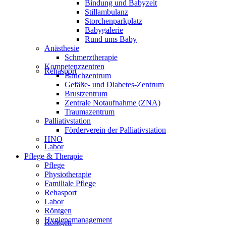
Bindung und Babyzeit
Stillambulanz
Storchenparkplatz
Babygalerie
Rund ums Baby
Anästhesie
Schmerztherapie
Kompetenzzentren
Rehasport
Bauchzentrum
Gefäße- und Diabetes-Zentrum
Brustzentrum
Zentrale Notaufnahme (ZNA)
Traumazentrum
Palliativstation
Förderverein der Palliativstation
HNO
Labor
Pflege & Therapie
Pflege
Physiotherapie
Familiale Pflege
Rehasport
Labor
Röntgen
Hygienemanagement
Röntgen