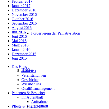
Februar 2017
Januar 2017
Dezember 2016
November 2016
Oktober 2016
September 2016
August 2016
Juli 2016
Förderverein der Palliativstation
Juni 2016
Mai 2016
März 2016
Januar 2016
Dezember 2015
Juni 2015
Das Haus
HNO
Aktuelles
Veranstaltungen
Geschichte
Wir über uns
Qualitätsmanagement
Patienten & Besucher
Ihr Aufenthalt
Aufnahme
Entgelttarif
Pflege & Therapie