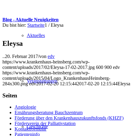
Blog - Aktuelle Neuigkeiten
Du bist hier:
Startseite
1
/
Eleysa
Aktuelles
Eleysa
..
20. Februar 2017
/
von
edv
https://www.krankenhaus-heinsberg.com/wp-
content/uploads/2017/02/Eleysa-17-02-2017.jpg
600
900
edv
https://www.krankenhaus-heinsberg.com/wp-
content/uploads/2015/04/Logo_KrankenhausHeinsberg-
Veranstaltungen
284x300.png
edv
2017-02-20 12:15:44
2017-02-20 12:15:44
Eleysa
Seiten
Angiologie
Ernährungsberatung Bauchzentrum
Förderung über den Krankenhauszukunftsfonds (KHZF)
Förderverein der Palliativstation
Geschichte
Kontaktformular
Patienteninfo