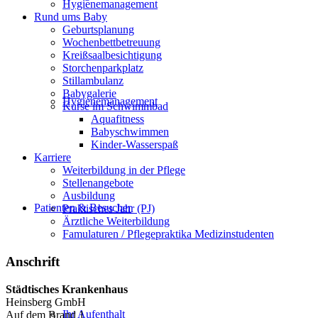
Hygienemanagement
Rund ums Baby
Geburtsplanung
Wochenbettbetreuung
Kreißsaalbesichtigung
Storchenparkplatz
Stillambulanz
Babygalerie
Hygienemanagement
Kurse im Schwimmbad
Aquafitness
Babyschwimmen
Kinder-Wasserspaß
Karriere
Weiterbildung in der Pflege
Stellenangebote
Ausbildung
Patienten & Besucher
Praktisches Jahr (PJ)
Ärztliche Weiterbildung
Famulaturen / Pflegepraktika Medizinstudenten
Anschrift
Städtisches Krankenhaus
Heinsberg GmbH
Ihr Aufenthalt
Auf dem Brand 1