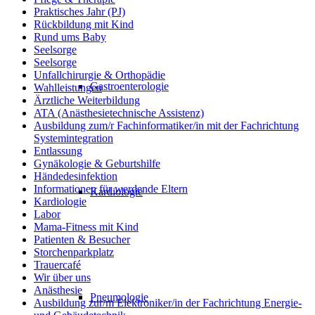
Praktisches Jahr (PJ)
Rückbildung mit Kind
Rund ums Baby
Seelsorge
Seelsorge
Unfallchirurgie & Orthopädie
Gastroenterologie
Wahlleistungen
Ärztliche Weiterbildung
ATA (Anästhesietechnische Assistenz)
Ausbildung zum/r Fachinformatiker/in mit der Fachrichtung
Systemintegration
Entlassung
Gynäkologie & Geburtshilfe
Händedesinfektion
Informationen für werdende Eltern
Kardiologie
Kardiologie
Labor
Mama-Fitness mit Kind
Patienten & Besucher
Storchenparkplatz
Trauercafé
Wir über uns
Anästhesie
Pneumologie
Ausbildung zur/m Elektroniker/in der Fachrichtung Energie-