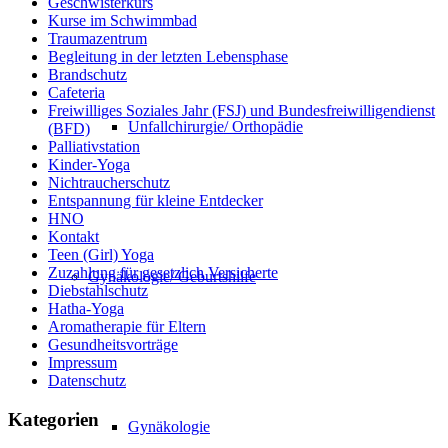
Geschwisterkurs
Kurse im Schwimmbad
Traumazentrum
Begleitung in der letzten Lebensphase
Brandschutz
Cafeteria
Freiwilliges Soziales Jahr (FSJ) und Bundesfreiwilligendienst
Unfallchirurgie/ Orthopädie
(BFD)
Palliativstation
Kinder-Yoga
Nichtraucherschutz
Entspannung für kleine Entdecker
HNO
Kontakt
Teen (Girl) Yoga
Zuzahlung für gesetzlich Versicherte
Gynäkologie/ Geburtshilfe
Diebstahlschutz
Hatha-Yoga
Aromatherapie für Eltern
Gesundheitsvorträge
Impressum
Datenschutz
Kategorien
Gynäkologie