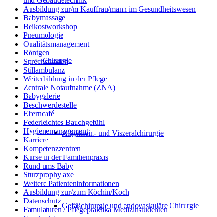
und Gebäudetechnik
Ausbildung zur/m Kauffrau/mann im Gesundheitswesen
Babymassage
Beikostworkshop
Pneumologie
Qualitätsmanagement
Röntgen
Chirurgie
Sprechstunden
Stillambulanz
Weiterbildung in der Pflege
Zentrale Notaufnahme (ZNA)
Babygalerie
Beschwerdestelle
Elterncafé
Federleichtes Bauchgefühl
Hygienemanagement
Allgemein- und Viszeralchirurgie
Karriere
Kompetenzzentren
Kurse in der Familienpraxis
Rund ums Baby
Sturzprophylaxe
Weitere Patienteninformationen
Ausbildung zur/zum Köchin/Koch
Datenschutz
Gefäßchirurgie und endovaskuläre Chirurgie
Famulaturen / Pflegepraktika Medizinstudenten