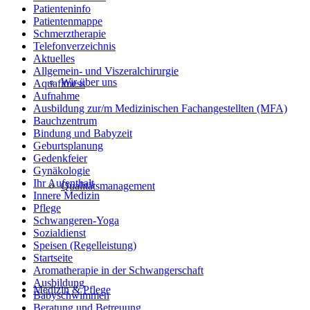
Patienteninfo
Patientenmappe
Schmerztherapie
Telefonverzeichnis
Aktuelles
Allgemein- und Viszeralchirurgie
Wir über uns
Aquafitness
Aufnahme
Ausbildung zur/m Medizinischen Fachangestellten (MFA)
Bauchzentrum
Bindung und Babyzeit
Geburtsplanung
Gedenkfeier
Gynäkologie
Ihr Aufenthalt
Qualitätsmanagement
Innere Medizin
Pflege
Schwangeren-Yoga
Sozialdienst
Speisen (Regelleistung)
Startseite
Aromatherapie in der Schwangerschaft
Ausbildung
Medizin & Pflege
Babyschwimmen
Beratung und Betreuung