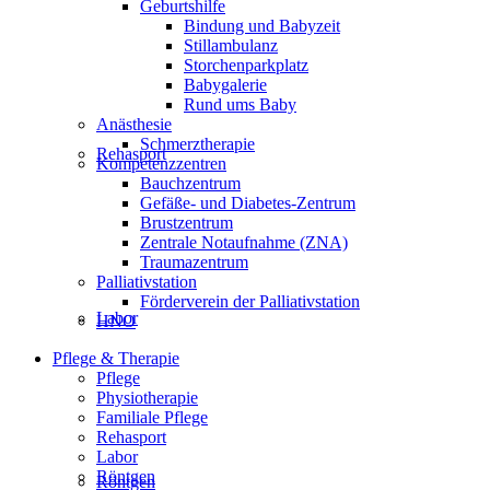
Geburtshilfe
Bindung und Babyzeit
Stillambulanz
Storchenparkplatz
Babygalerie
Rund ums Baby
Anästhesie
Schmerztherapie
Rehasport
Kompetenzzentren
Bauchzentrum
Gefäße- und Diabetes-Zentrum
Brustzentrum
Zentrale Notaufnahme (ZNA)
Traumazentrum
Palliativstation
Förderverein der Palliativstation
Labor
HNO
Pflege & Therapie
Pflege
Physiotherapie
Familiale Pflege
Rehasport
Labor
Röntgen
Röntgen