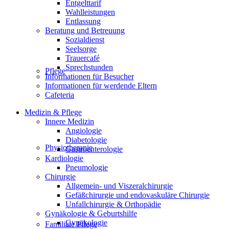
Entgelttarif
Wahlleistungen
Entlassung
Beratung und Betreuung
Sozialdienst
Seelsorge
Trauercafé
Sprechstunden
Pflege
Informationen für Besucher
Informationen für werdende Eltern
Cafeteria
Medizin & Pflege
Innere Medizin
Angiologie
Diabetologie
Physiotherapie
Gastroenterologie
Kardiologie
Pneumologie
Chirurgie
Allgemein- und Viszeralchirurgie
Gefäßchirurgie und endovaskuläre Chirurgie
Unfallchirurgie & Orthopädie
Gynäkologie & Geburtshilfe
Gynäkologie
Familiale Pflege