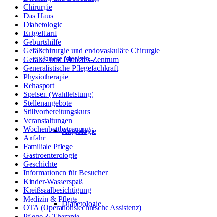
Chirurgie
Das Haus
Diabetologie
Entgelttarif
Geburtshilfe
Gefäßchirurgie und endovaskuläre Chirurgie
Innere Medizin
Gefäße- und Diabetes-Zentrum
Generalistische Pflegefachkraft
Physiotherapie
Rehasport
Speisen (Wahlleistung)
Stellenangebote
Stillvorbereitungskurs
Veranstaltungen
Wochenbettbetreuung
Angiologie
Anfahrt
Familiale Pflege
Gastroenterologie
Geschichte
Informationen für Besucher
Kinder-Wasserspaß
Kreißsaalbesichtigung
Medizin & Pflege
Diabetologie
OTA (Operationstechnische Assistenz)
Pflege & Therapie