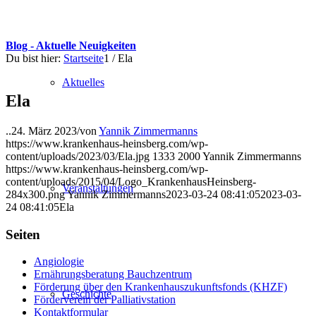
Blog - Aktuelle Neuigkeiten
Du bist hier:
Startseite
1
/
Ela
Aktuelles
Ela
..
24. März 2023
/
von
Yannik Zimmermanns
https://www.krankenhaus-heinsberg.com/wp-
content/uploads/2023/03/Ela.jpg
1333
2000
Yannik Zimmermanns
https://www.krankenhaus-heinsberg.com/wp-
content/uploads/2015/04/Logo_KrankenhausHeinsberg-
Veranstaltungen
284x300.png
Yannik Zimmermanns
2023-03-24 08:41:05
2023-03-
24 08:41:05
Ela
Seiten
Angiologie
Ernährungsberatung Bauchzentrum
Förderung über den Krankenhauszukunftsfonds (KHZF)
Geschichte
Förderverein der Palliativstation
Kontaktformular