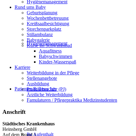
Hygienemanagement
Rund ums Baby
Geburtsplanung
Wochenbettbetreuung
Kreißsaalbesichtigung
Storchenparkplatz
Stillambulanz
Babygalerie
Hygienemanagement
Kurse im Schwimmbad
Aquafitness
Babyschwimmen
Kinder-Wasserspaß
Karriere
Weiterbildung in der Pflege
Stellenangebote
Ausbildung
Patienten & Besucher
Praktisches Jahr (PJ)
Ärztliche Weiterbildung
Famulaturen / Pflegepraktika Medizinstudenten
Anschrift
Städtisches Krankenhaus
Heinsberg GmbH
Ihr Aufenthalt
Auf dem Brand 1