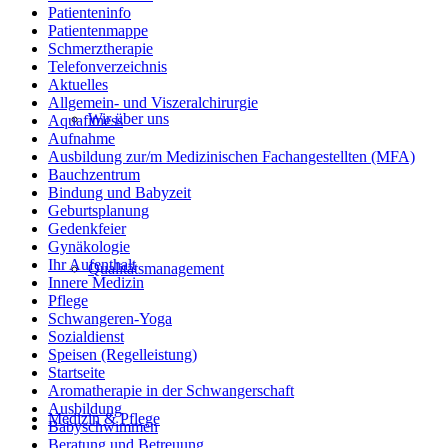
Patienteninfo
Patientenmappe
Schmerztherapie
Telefonverzeichnis
Aktuelles
Allgemein- und Viszeralchirurgie
Wir über uns
Aquafitness
Aufnahme
Ausbildung zur/m Medizinischen Fachangestellten (MFA)
Bauchzentrum
Bindung und Babyzeit
Geburtsplanung
Gedenkfeier
Gynäkologie
Ihr Aufenthalt
Qualitätsmanagement
Innere Medizin
Pflege
Schwangeren-Yoga
Sozialdienst
Speisen (Regelleistung)
Startseite
Aromatherapie in der Schwangerschaft
Ausbildung
Medizin & Pflege
Babyschwimmen
Beratung und Betreuung