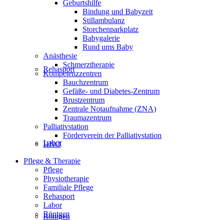
Geburtshilfe
Bindung und Babyzeit
Stillambulanz
Storchenparkplatz
Babygalerie
Rund ums Baby
Anästhesie
Schmerztherapie
Rehasport
Kompetenzzentren
Bauchzentrum
Gefäße- und Diabetes-Zentrum
Brustzentrum
Zentrale Notaufnahme (ZNA)
Traumazentrum
Palliativstation
Förderverein der Palliativstation
Labor
HNO
Pflege & Therapie
Pflege
Physiotherapie
Familiale Pflege
Rehasport
Labor
Röntgen
Röntgen