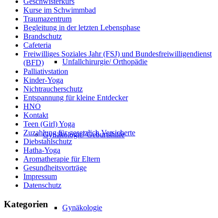
Geschwisterkurs
Kurse im Schwimmbad
Traumazentrum
Begleitung in der letzten Lebensphase
Brandschutz
Cafeteria
Freiwilliges Soziales Jahr (FSJ) und Bundesfreiwilligendienst
Unfallchirurgie/ Orthopädie
(BFD)
Palliativstation
Kinder-Yoga
Nichtraucherschutz
Entspannung für kleine Entdecker
HNO
Kontakt
Teen (Girl) Yoga
Zuzahlung für gesetzlich Versicherte
Gynäkologie/ Geburtshilfe
Diebstahlschutz
Hatha-Yoga
Aromatherapie für Eltern
Gesundheitsvorträge
Impressum
Datenschutz
Kategorien
Gynäkologie