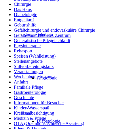
Chirurgie
Das Haus
Diabetologie
Entgelttarif
Geburtshilfe
Gefäßchirurgie und endovaskuläre Chirurgie
Innere Medizin
Gefäße- und Diabetes-Zentrum
Generalistische Pflegefachkraft
Physiotherapie
Rehasport
Speisen (Wahlleistung)
Stellenangebote
Stillvorbereitungskurs
Veranstaltungen
Wochenbettbetreuung
Angiologie
Anfahrt
Familiale Pflege
Gastroenterologie
Geschichte
Informationen für Besucher
Kinder-Wasserspaß
Kreißsaalbesichtigung
Medizin & Pflege
Diabetologie
OTA (Operationstechnische Assistenz)
Pflege & Therapie