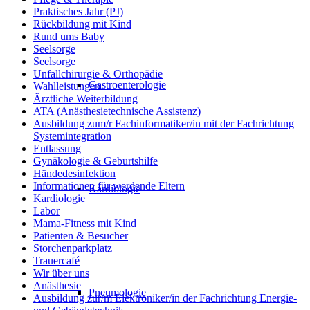
Praktisches Jahr (PJ)
Rückbildung mit Kind
Rund ums Baby
Seelsorge
Seelsorge
Unfallchirurgie & Orthopädie
Gastroenterologie
Wahlleistungen
Ärztliche Weiterbildung
ATA (Anästhesietechnische Assistenz)
Ausbildung zum/r Fachinformatiker/in mit der Fachrichtung
Systemintegration
Entlassung
Gynäkologie & Geburtshilfe
Händedesinfektion
Informationen für werdende Eltern
Kardiologie
Kardiologie
Labor
Mama-Fitness mit Kind
Patienten & Besucher
Storchenparkplatz
Trauercafé
Wir über uns
Anästhesie
Pneumologie
Ausbildung zur/m Elektroniker/in der Fachrichtung Energie-