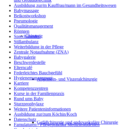
und Gebäudetechnik
Ausbildung zur/m Kauffrau/mann im Gesundheitswesen
Babymassage
Beikostworkshop
Pneumologie
Qualitätsmanagement
Röntgen
Chirurgie
Sprechstunden
Stillambulanz
Weiterbildung in der Pflege
Zentrale Notaufnahme (ZNA)
Babygalerie
Beschwerdestelle
Elterncafé
Federleichtes Bauchgefühl
Hygienemanagement
Allgemein- und Viszeralchirurgie
Karriere
Kompetenzzentren
Kurse in der Familienpraxis
Rund ums Baby
Sturzprophylaxe
Weitere Patienteninformationen
Ausbildung zur/zum Köchin/Koch
Datenschutz
Gefäßchirurgie und endovaskuläre Chirurgie
Famulaturen / Pflegepraktika Medizinstudenten