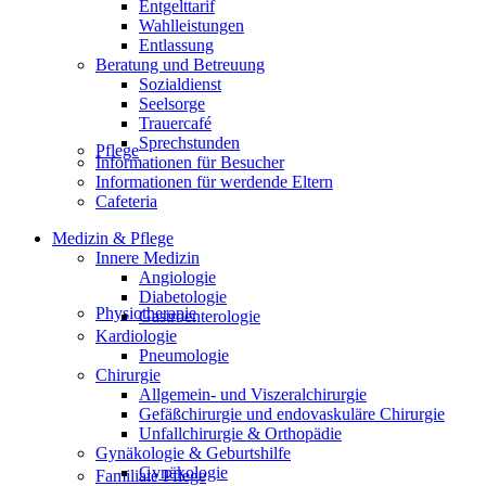
Entgelttarif
Wahlleistungen
Entlassung
Beratung und Betreuung
Sozialdienst
Seelsorge
Trauercafé
Sprechstunden
Pflege
Informationen für Besucher
Informationen für werdende Eltern
Cafeteria
Medizin & Pflege
Innere Medizin
Angiologie
Diabetologie
Physiotherapie
Gastroenterologie
Kardiologie
Pneumologie
Chirurgie
Allgemein- und Viszeralchirurgie
Gefäßchirurgie und endovaskuläre Chirurgie
Unfallchirurgie & Orthopädie
Gynäkologie & Geburtshilfe
Gynäkologie
Familiale Pflege