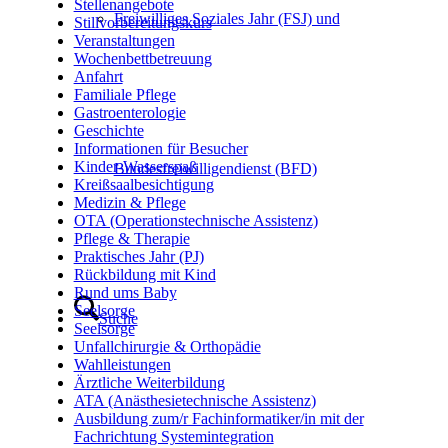
Stellenangebote
Freiwilliges Soziales Jahr (FSJ) und
Stillvorbereitungskurs
Veranstaltungen
Wochenbettbetreuung
Anfahrt
Familiale Pflege
Gastroenterologie
Geschichte
Informationen für Besucher
Kinder-Wasserspaß
Bundesfreiwilligendienst (BFD)
Kreißsaalbesichtigung
Medizin & Pflege
OTA (Operationstechnische Assistenz)
Pflege & Therapie
Praktisches Jahr (PJ)
Rückbildung mit Kind
Rund ums Baby
Seelsorge
Suche
Seelsorge
Unfallchirurgie & Orthopädie
Wahlleistungen
Ärztliche Weiterbildung
ATA (Anästhesietechnische Assistenz)
Ausbildung zum/r Fachinformatiker/in mit der
Fachrichtung Systemintegration