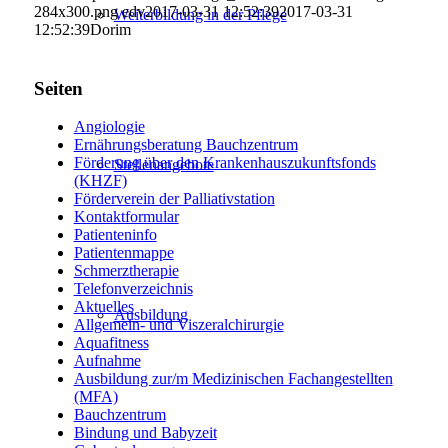
284x300.png
edv
2017-03-31 12:52:39
2017-03-31
Weiterbildung in der Pflege
12:52:39
Dorim
Seiten
Angiologie
Ernährungsberatung Bauchzentrum
Förderung über den Krankenhauszukunftsfonds
Stellenangebote
(KHZF)
Förderverein der Palliativstation
Kontaktformular
Patienteninfo
Patientenmappe
Schmerztherapie
Telefonverzeichnis
Aktuelles
Ausbildung
Allgemein- und Viszeralchirurgie
Aquafitness
Aufnahme
Ausbildung zur/m Medizinischen Fachangestellten
(MFA)
Bauchzentrum
Bindung und Babyzeit