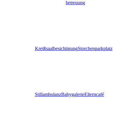
betreuung
Kreißsaalbesichtigung
Storchenparkplatz
Stillambulanz
Babygalerie
Elterncafé