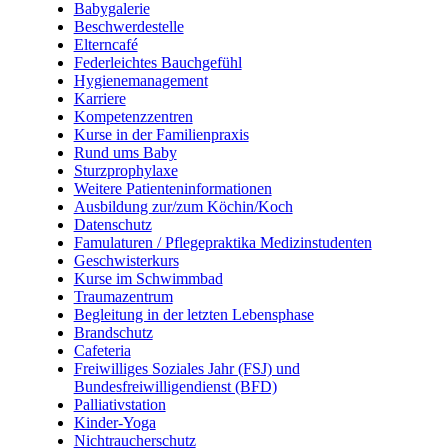
Babygalerie
Beschwerdestelle
Elterncafé
Federleichtes Bauchgefühl
Hygienemanagement
Karriere
Kompetenzzentren
Kurse in der Familienpraxis
Rund ums Baby
Sturzprophylaxe
Weitere Patienteninformationen
Ausbildung zur/zum Köchin/Koch
Datenschutz
Famulaturen / Pflegepraktika Medizinstudenten
Geschwisterkurs
Kurse im Schwimmbad
Traumazentrum
Begleitung in der letzten Lebensphase
Brandschutz
Cafeteria
Freiwilliges Soziales Jahr (FSJ) und
Bundesfreiwilligendienst (BFD)
Palliativstation
Kinder-Yoga
Nichtraucherschutz