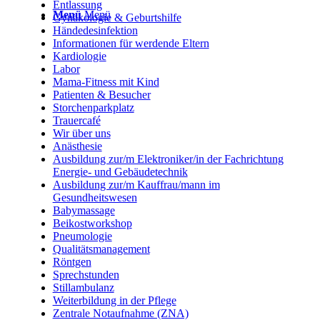
Entlassung
Menü
Menü
Gynäkologie & Geburtshilfe
Händedesinfektion
Informationen für werdende Eltern
Kardiologie
Labor
Mama-Fitness mit Kind
Patienten & Besucher
Storchenparkplatz
Trauercafé
Wir über uns
Anästhesie
Ausbildung zur/m Elektroniker/in der Fachrichtung
Energie- und Gebäudetechnik
Ausbildung zur/m Kauffrau/mann im
Gesundheitswesen
Babymassage
Beikostworkshop
Pneumologie
Qualitätsmanagement
Röntgen
Sprechstunden
Stillambulanz
Weiterbildung in der Pflege
Zentrale Notaufnahme (ZNA)