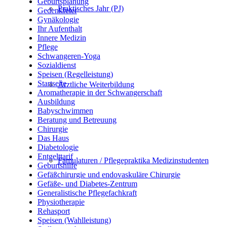
Geburtsplanung
Praktisches Jahr (PJ)
Gedenkfeier
Gynäkologie
Ihr Aufenthalt
Innere Medizin
Pflege
Schwangeren-Yoga
Sozialdienst
Speisen (Regelleistung)
Startseite
Ärztliche Weiterbildung
Aromatherapie in der Schwangerschaft
Ausbildung
Babyschwimmen
Beratung und Betreuung
Chirurgie
Das Haus
Diabetologie
Entgelttarif
Famulaturen / Pflegepraktika Medizinstudenten
Geburtshilfe
Gefäßchirurgie und endovaskuläre Chirurgie
Gefäße- und Diabetes-Zentrum
Generalistische Pflegefachkraft
Physiotherapie
Rehasport
Speisen (Wahlleistung)