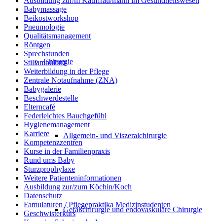
Ausbildung zur/m Kauffrau/mann im Gesundheitswesen
Babymassage
Beikostworkshop
Pneumologie
Qualitätsmanagement
Röntgen
Sprechstunden
Chirurgie
Stillambulanz
Weiterbildung in der Pflege
Zentrale Notaufnahme (ZNA)
Babygalerie
Beschwerdestelle
Elterncafé
Federleichtes Bauchgefühl
Hygienemanagement
Karriere
Allgemein- und Viszeralchirurgie
Kompetenzzentren
Kurse in der Familienpraxis
Rund ums Baby
Sturzprophylaxe
Weitere Patienteninformationen
Ausbildung zur/zum Köchin/Koch
Datenschutz
Famulaturen / Pflegepraktika Medizinstudenten
Gefäßchirurgie und endovaskuläre Chirurgie
Geschwisterkurs