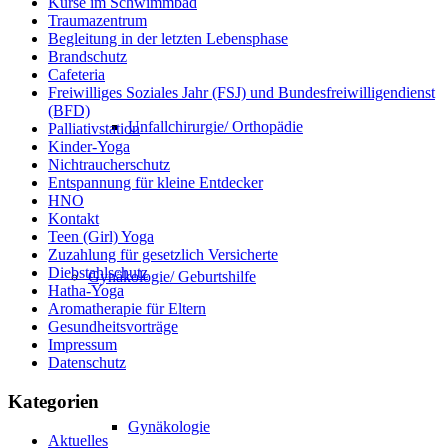
Kurse im Schwimmbad
Traumazentrum
Begleitung in der letzten Lebensphase
Brandschutz
Cafeteria
Freiwilliges Soziales Jahr (FSJ) und Bundesfreiwilligendienst
(BFD)
Unfallchirurgie/ Orthopädie
Palliativstation
Kinder-Yoga
Nichtraucherschutz
Entspannung für kleine Entdecker
HNO
Kontakt
Teen (Girl) Yoga
Zuzahlung für gesetzlich Versicherte
Diebstahlschutz
Gynäkologie/ Geburtshilfe
Hatha-Yoga
Aromatherapie für Eltern
Gesundheitsvorträge
Impressum
Datenschutz
Kategorien
Gynäkologie
Aktuelles