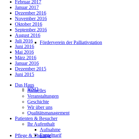
Februar 2017
Januar 2017
Dezember 2016
November 2016
Oktober 2016
September 2016
August 2016
Juli 2016
Förderverein der Palliativstation
Juni 2016
Mai 2016
März 2016
Januar 2016
Dezember 2015
Juni 2015
Das Haus
HNO
Aktuelles
Veranstaltungen
Geschichte
Wir über uns
Qualitätsmanagement
Patienten & Besucher
Ihr Aufenthalt
Aufnahme
Entgelttarif
Pflege & Therapie