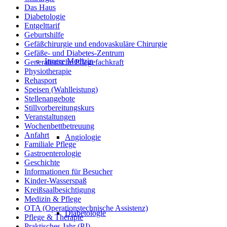
Das Haus
Diabetologie
Entgelttarif
Geburtshilfe
Gefäßchirurgie und endovaskuläre Chirurgie
Gefäße- und Diabetes-Zentrum
Innere Medizin
Generalistische Pflegefachkraft
Physiotherapie
Rehasport
Speisen (Wahlleistung)
Stellenangebote
Stillvorbereitungskurs
Veranstaltungen
Wochenbettbetreuung
Anfahrt
Angiologie
Familiale Pflege
Gastroenterologie
Geschichte
Informationen für Besucher
Kinder-Wasserspaß
Kreißsaalbesichtigung
Medizin & Pflege
OTA (Operationstechnische Assistenz)
Diabetologie
Pflege & Therapie
Praktisches Jahr (PJ)