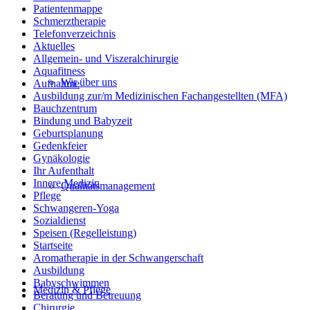
Patientenmappe
Schmerztherapie
Telefonverzeichnis
Aktuelles
Allgemein- und Viszeralchirurgie
Aquafitness
Wir über uns
Aufnahme
Ausbildung zur/m Medizinischen Fachangestellten (MFA)
Bauchzentrum
Bindung und Babyzeit
Geburtsplanung
Gedenkfeier
Gynäkologie
Ihr Aufenthalt
Innere Medizin
Qualitätsmanagement
Pflege
Schwangeren-Yoga
Sozialdienst
Speisen (Regelleistung)
Startseite
Aromatherapie in der Schwangerschaft
Ausbildung
Babyschwimmen
Medizin & Pflege
Beratung und Betreuung
Chirurgie