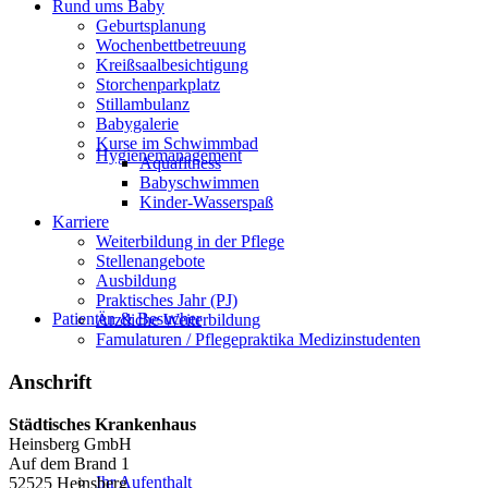
Rund ums Baby
Geburtsplanung
Wochenbettbetreuung
Kreißsaalbesichtigung
Storchenparkplatz
Stillambulanz
Babygalerie
Kurse im Schwimmbad
Hygienemanagement
Aquafitness
Babyschwimmen
Kinder-Wasserspaß
Karriere
Weiterbildung in der Pflege
Stellenangebote
Ausbildung
Praktisches Jahr (PJ)
Patienten & Besucher
Ärztliche Weiterbildung
Famulaturen / Pflegepraktika Medizinstudenten
Anschrift
Städtisches Krankenhaus
Heinsberg GmbH
Auf dem Brand 1
Ihr Aufenthalt
52525 Heinsberg