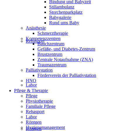
Bindung und Babyzeit
Stillambulanz
Storchenparkplatz
Babygalerie
Rund ums Baby
Anästhesie
Schmerztherapie
Kompetenzzentren
Rehasport
Bauchzentrum
Gefäße- und Diabetes-Zentrum
Brustzentrum
Zentrale Notaufnahme (ZNA)
Traumazentrum
Palliativstation
Förderverein der Palliativstation
HNO
Labor
Pflege & Therapie
Pflege
Physiotherapie
Familiale Pflege
Rehasport
Labor
Röntgen
Hygienemanagement
Röntgen