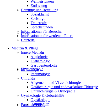
Wahlleistungen
Entlassung
Beratung und Betreuung
Sozialdienst
Seelsorge
Trauercafé
Sprechstunden
Informationen für Besucher
Pflege
Informationen für werdende Eltern
Cafeteria
Medizin & Pflege
Innere Medizin
Angiologie
Diabetologie
Gastroenterologie
Physiotherapie
Kardiologie
Pneumologie
Chirurgie
Allgemein- und Viszeralchirurgie
Gefäßchirurgie und endovaskuläre Chirurgie
Unfallchirurgie & Orthopädie
Gynäkologie & Geburtshilfe
Gynäkologie
Geburtshilfe
Familiale Pflege