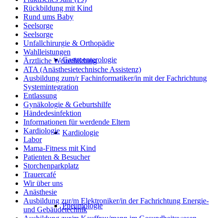
Rückbildung mit Kind
Rund ums Baby
Seelsorge
Seelsorge
Unfallchirurgie & Orthopädie
Wahlleistungen
Gastroenterologie
Ärztliche Weiterbildung
ATA (Anästhesietechnische Assistenz)
Ausbildung zum/r Fachinformatiker/in mit der Fachrichtung
Systemintegration
Entlassung
Gynäkologie & Geburtshilfe
Händedesinfektion
Informationen für werdende Eltern
Kardiologie
Kardiologie
Labor
Mama-Fitness mit Kind
Patienten & Besucher
Storchenparkplatz
Trauercafé
Wir über uns
Anästhesie
Ausbildung zur/m Elektroniker/in der Fachrichtung Energie-
Pneumologie
und Gebäudetechnik