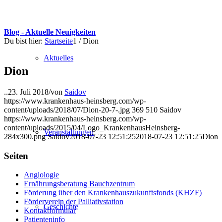
Blog - Aktuelle Neuigkeiten
Du bist hier:
Startseite
1
/
Dion
Aktuelles
Dion
..
23. Juli 2018
/
von
Saidov
https://www.krankenhaus-heinsberg.com/wp-
content/uploads/2018/07/Dion-20-7-.jpg
369
510
Saidov
https://www.krankenhaus-heinsberg.com/wp-
content/uploads/2015/04/Logo_KrankenhausHeinsberg-
Veranstaltungen
284x300.png
Saidov
2018-07-23 12:51:25
2018-07-23 12:51:25
Dion
Seiten
Angiologie
Ernährungsberatung Bauchzentrum
Förderung über den Krankenhauszukunftsfonds (KHZF)
Förderverein der Palliativstation
Geschichte
Kontaktformular
Patienteninfo