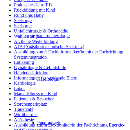
Praktisches Jahr (PJ)
Rückbildung mit Kind
Rund ums Baby
Seelsorge
Seelsorge
Unfallchirurgie & Orthopädie
Gastroenterologie
Wahlleistungen
Ärztliche Weiterbildung
ATA (Anästhesietechnische Assistenz)
Ausbildung zum/r Fachinformatiker/in mit der Fachrichtung
Systemintegration
Entlassung
Gynäkologie & Geburtshilfe
Händedesinfektion
Informationen für werdende Eltern
Kardiologie
Kardiologie
Labor
Mama-Fitness mit Kind
Patienten & Besucher
Storchenparkplatz
Trauercafé
Wir über uns
Anästhesie
Pneumologie
Ausbildung zur/m Elektroniker/in der Fachrichtung Energie-