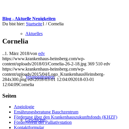
Blog - Aktuelle Neuigkeiten
Du bist hier:
Startseite
1
/
Cornelia
Aktuelles
Cornelia
..
1. März 2018
/
von
edv
https://www.krankenhaus-heinsberg.com/wp-
content/uploads/2018/03/Cornelia-26-2-18.jpg
369
510
edv
https://www.krankenhaus-heinsberg.com/wp-
content/uploads/2015/04/Logo_KrankenhausHeinsberg-
Veranstaltungen
284x300.png
edv
2018-03-01 12:04:09
2018-03-01
12:04:09
Cornelia
Seiten
Angiologie
Ernährungsberatung Bauchzentrum
Förderung über den Krankenhauszukunftsfonds (KHZF)
Geschichte
Förderverein der Palliativstation
Kontaktformular