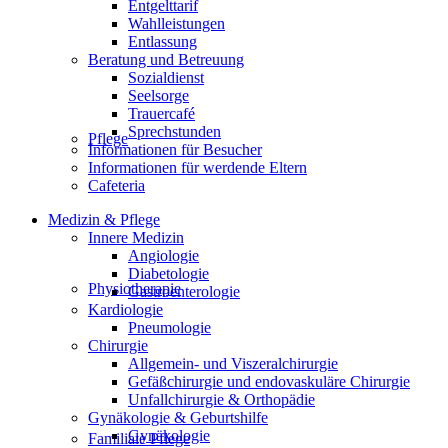
Entgelttarif
Wahlleistungen
Entlassung
Beratung und Betreuung
Sozialdienst
Seelsorge
Trauercafé
Sprechstunden
Pflege
Informationen für Besucher
Informationen für werdende Eltern
Cafeteria
Medizin & Pflege
Innere Medizin
Angiologie
Diabetologie
Physiotherapie
Gastroenterologie
Kardiologie
Pneumologie
Chirurgie
Allgemein- und Viszeralchirurgie
Gefäßchirurgie und endovaskuläre Chirurgie
Unfallchirurgie & Orthopädie
Gynäkologie & Geburtshilfe
Gynäkologie
Familiale Pflege