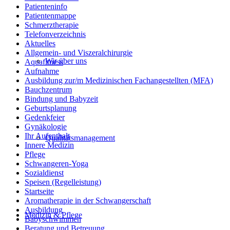
Patienteninfo
Patientenmappe
Schmerztherapie
Telefonverzeichnis
Aktuelles
Allgemein- und Viszeralchirurgie
Wir über uns
Aquafitness
Aufnahme
Ausbildung zur/m Medizinischen Fachangestellten (MFA)
Bauchzentrum
Bindung und Babyzeit
Geburtsplanung
Gedenkfeier
Gynäkologie
Ihr Aufenthalt
Qualitätsmanagement
Innere Medizin
Pflege
Schwangeren-Yoga
Sozialdienst
Speisen (Regelleistung)
Startseite
Aromatherapie in der Schwangerschaft
Ausbildung
Medizin & Pflege
Babyschwimmen
Beratung und Betreuung