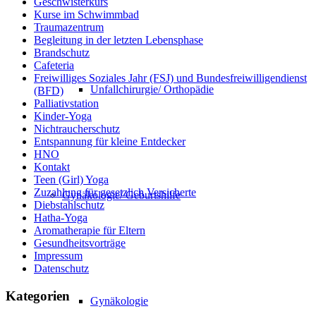
Geschwisterkurs
Kurse im Schwimmbad
Traumazentrum
Begleitung in der letzten Lebensphase
Brandschutz
Cafeteria
Freiwilliges Soziales Jahr (FSJ) und Bundesfreiwilligendienst
Unfallchirurgie/ Orthopädie
(BFD)
Palliativstation
Kinder-Yoga
Nichtraucherschutz
Entspannung für kleine Entdecker
HNO
Kontakt
Teen (Girl) Yoga
Zuzahlung für gesetzlich Versicherte
Gynäkologie/ Geburtshilfe
Diebstahlschutz
Hatha-Yoga
Aromatherapie für Eltern
Gesundheitsvorträge
Impressum
Datenschutz
Kategorien
Gynäkologie