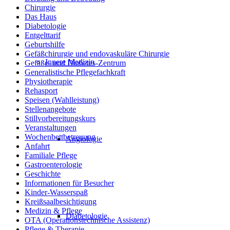
Chirurgie
Das Haus
Diabetologie
Entgelttarif
Geburtshilfe
Gefäßchirurgie und endovaskuläre Chirurgie
Innere Medizin
Gefäße- und Diabetes-Zentrum
Generalistische Pflegefachkraft
Physiotherapie
Rehasport
Speisen (Wahlleistung)
Stellenangebote
Stillvorbereitungskurs
Veranstaltungen
Wochenbettbetreuung
Angiologie
Anfahrt
Familiale Pflege
Gastroenterologie
Geschichte
Informationen für Besucher
Kinder-Wasserspaß
Kreißsaalbesichtigung
Medizin & Pflege
Diabetologie
OTA (Operationstechnische Assistenz)
Pflege & Therapie