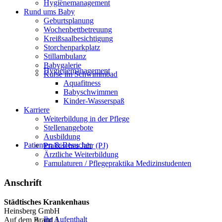
Hygienemanagement
Rund ums Baby
Geburtsplanung
Wochenbettbetreuung
Kreißsaalbesichtigung
Storchenparkplatz
Stillambulanz
Babygalerie
Hygienemanagement
Kurse im Schwimmbad
Aquafitness
Babyschwimmen
Kinder-Wasserspaß
Karriere
Weiterbildung in der Pflege
Stellenangebote
Ausbildung
Patienten & Besucher
Praktisches Jahr (PJ)
Ärztliche Weiterbildung
Famulaturen / Pflegepraktika Medizinstudenten
Anschrift
Städtisches Krankenhaus
Heinsberg GmbH
Ihr Aufenthalt
Auf dem Brand 1