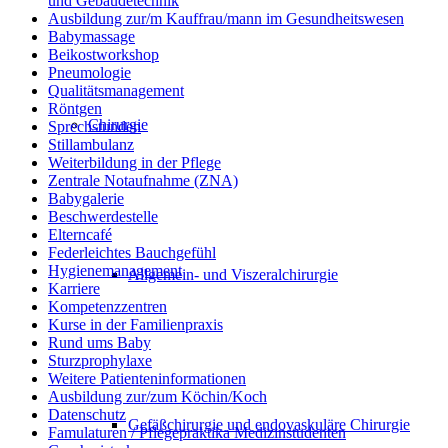
und Gebäudetechnik
Ausbildung zur/m Kauffrau/mann im Gesundheitswesen
Babymassage
Beikostworkshop
Pneumologie
Qualitätsmanagement
Röntgen
Chirurgie
Sprechstunden
Stillambulanz
Weiterbildung in der Pflege
Zentrale Notaufnahme (ZNA)
Babygalerie
Beschwerdestelle
Elterncafé
Federleichtes Bauchgefühl
Hygienemanagement
Allgemein- und Viszeralchirurgie
Karriere
Kompetenzzentren
Kurse in der Familienpraxis
Rund ums Baby
Sturzprophylaxe
Weitere Patienteninformationen
Ausbildung zur/zum Köchin/Koch
Datenschutz
Gefäßchirurgie und endovaskuläre Chirurgie
Famulaturen / Pflegepraktika Medizinstudenten