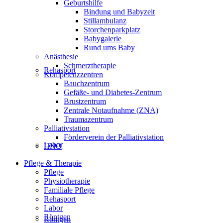
Geburtshilfe
Bindung und Babyzeit
Stillambulanz
Storchenparkplatz
Babygalerie
Rund ums Baby
Anästhesie
Schmerztherapie
Rehasport
Kompetenzzentren
Bauchzentrum
Gefäße- und Diabetes-Zentrum
Brustzentrum
Zentrale Notaufnahme (ZNA)
Traumazentrum
Palliativstation
Förderverein der Palliativstation
Labor
HNO
Pflege & Therapie
Pflege
Physiotherapie
Familiale Pflege
Rehasport
Labor
Röntgen
Röntgen