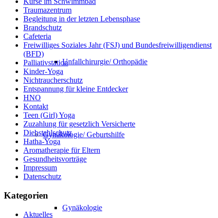
Kurse im Schwimmbad
Traumazentrum
Begleitung in der letzten Lebensphase
Brandschutz
Cafeteria
Freiwilliges Soziales Jahr (FSJ) und Bundesfreiwilligendienst
(BFD)
Unfallchirurgie/ Orthopädie
Palliativstation
Kinder-Yoga
Nichtraucherschutz
Entspannung für kleine Entdecker
HNO
Kontakt
Teen (Girl) Yoga
Zuzahlung für gesetzlich Versicherte
Diebstahlschutz
Gynäkologie/ Geburtshilfe
Hatha-Yoga
Aromatherapie für Eltern
Gesundheitsvorträge
Impressum
Datenschutz
Kategorien
Gynäkologie
Aktuelles