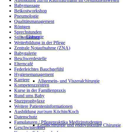
Ausbildung zur/m Kauffrau/mann im Gesundheitswesen
Babymassage
Beikostworkshop
Pneumologie
Qualitätsmanagement
Röntgen
Sprechstunden
Chirurgie
Stillambulanz
Weiterbildung in der Pflege
Zentrale Notaufnahme (ZNA)
Babygalerie
Beschwerdestelle
Elterncafé
Federleichtes Bauchgefühl
Hygienemanagement
Karriere
Allgemein- und Viszeralchirurgie
Kompetenzzentren
Kurse in der Familienpraxis
Rund ums Baby
Sturzprophylaxe
Weitere Patienteninformationen
Ausbildung zur/zum Köchin/Koch
Datenschutz
Famulaturen / Pflegepraktika Medizinstudenten
Gefäßchirurgie und endovaskuläre Chirurgie
Geschwisterkurs