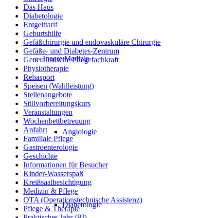
Das Haus
Diabetologie
Entgelttarif
Geburtshilfe
Gefäßchirurgie und endovaskuläre Chirurgie
Gefäße- und Diabetes-Zentrum
Innere Medizin
Generalistische Pflegefachkraft
Physiotherapie
Rehasport
Speisen (Wahlleistung)
Stellenangebote
Stillvorbereitungskurs
Veranstaltungen
Wochenbettbetreuung
Anfahrt
Angiologie
Familiale Pflege
Gastroenterologie
Geschichte
Informationen für Besucher
Kinder-Wasserspaß
Kreißsaalbesichtigung
Medizin & Pflege
OTA (Operationstechnische Assistenz)
Diabetologie
Pflege & Therapie
Praktisches Jahr (PJ)