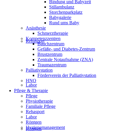
Bindung und Babyzeit
Stillambulanz
Storchenparkplatz
Babygalerie
Rund ums Baby
Anästhesie
Schmerztherapie
Kompetenzzentren
Rehasport
Bauchzentrum
Gefäße- und Diabetes-Zentrum
Brustzentrum
Zentrale Notaufnahme (ZNA)
Traumazentrum
Palliativstation
Förderverein der Palliativstation
HNO
Labor
Pflege & Therapie
Pflege
Physiotherapie
Familiale Pflege
Rehasport
Labor
Röntgen
Hygienemanagement
Röntgen