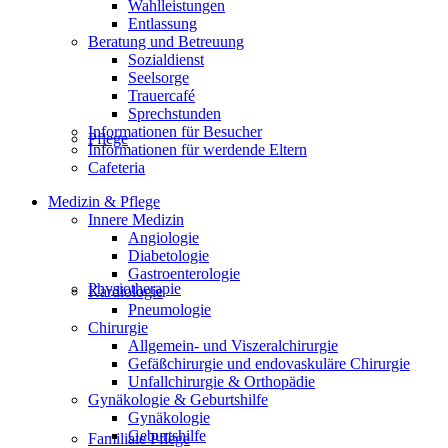
Wahlleistungen
Entlassung
Beratung und Betreuung
Sozialdienst
Seelsorge
Trauercafé
Sprechstunden
Informationen für Besucher
Pflege
Informationen für werdende Eltern
Cafeteria
Medizin & Pflege
Innere Medizin
Angiologie
Diabetologie
Gastroenterologie
Physiotherapie
Kardiologie
Pneumologie
Chirurgie
Allgemein- und Viszeralchirurgie
Gefäßchirurgie und endovaskuläre Chirurgie
Unfallchirurgie & Orthopädie
Gynäkologie & Geburtshilfe
Gynäkologie
Geburtshilfe
Familiale Pflege