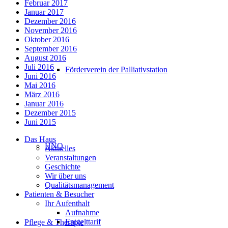
Februar 2017
Januar 2017
Dezember 2016
November 2016
Oktober 2016
September 2016
August 2016
Juli 2016
Förderverein der Palliativstation
Juni 2016
Mai 2016
März 2016
Januar 2016
Dezember 2015
Juni 2015
Das Haus
HNO
Aktuelles
Veranstaltungen
Geschichte
Wir über uns
Qualitätsmanagement
Patienten & Besucher
Ihr Aufenthalt
Aufnahme
Entgelttarif
Pflege & Therapie