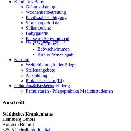
Rund ums Baby
Geburtsplanung
Wochenbettbetreuung
Kreißsaalbesichtigung
Storchenparkplatz
Stillambulanz
Babygalerie
Kurse im Schwimmbad
Hygienemanagement
Aquafitness
Babyschwimmen
Kinder-Wasserspaß
Karriere
Weiterbildung in der Pflege
Stellenangebote
Ausbildung
Praktisches Jahr (PJ)
Patienten & Besucher
Ärztliche Weiterbildung
Famulaturen / Pflegepraktika Medizinstudenten
Anschrift
Städtisches Krankenhaus
Heinsberg GmbH
Auf dem Brand 1
Ihr Aufenthalt
52525 Heinsberg