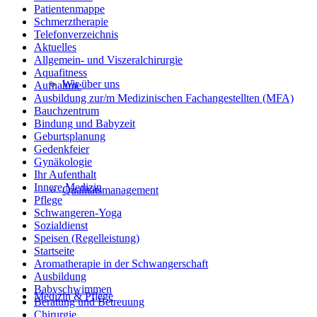
Patientenmappe
Schmerztherapie
Telefonverzeichnis
Aktuelles
Allgemein- und Viszeralchirurgie
Aquafitness
Wir über uns
Aufnahme
Ausbildung zur/m Medizinischen Fachangestellten (MFA)
Bauchzentrum
Bindung und Babyzeit
Geburtsplanung
Gedenkfeier
Gynäkologie
Ihr Aufenthalt
Innere Medizin
Qualitätsmanagement
Pflege
Schwangeren-Yoga
Sozialdienst
Speisen (Regelleistung)
Startseite
Aromatherapie in der Schwangerschaft
Ausbildung
Babyschwimmen
Medizin & Pflege
Beratung und Betreuung
Chirurgie