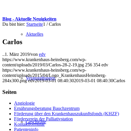
Blog - Aktuelle Neuigkeiten
Du bist hier:
Startseite
1
/
Carlos
Aktuelles
Carlos
..
1. März 2019
/
von
edv
https://www.krankenhaus-heinsberg.com/wp-
content/uploads/2019/03/Carlos-28-2-19.jpg
256
354
edv
https://www.krankenhaus-heinsberg.com/wp-
content/uploads/2015/04/Logo_KrankenhausHeinsberg-
Veranstaltungen
284x300.png
edv
2019-03-01 08:40:30
2019-03-01 08:40:30
Carlos
Seiten
Angiologie
Ernährungsberatung Bauchzentrum
Förderung über den Krankenhauszukunftsfonds (KHZF)
Förderverein der Palliativstation
Geschichte
Kontaktformular
Patienteninfo