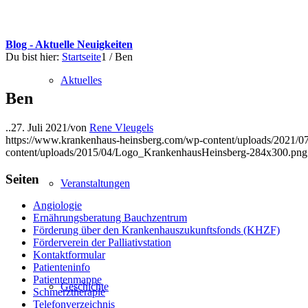
Blog - Aktuelle Neuigkeiten
Du bist hier:
Startseite
1
/
Ben
Aktuelles
Ben
..
27. Juli 2021
/
von
Rene Vleugels
https://www.krankenhaus-heinsberg.com/wp-content/uploads/2021/0
content/uploads/2015/04/Logo_KrankenhausHeinsberg-284x300.png
Seiten
Veranstaltungen
Angiologie
Ernährungsberatung Bauchzentrum
Förderung über den Krankenhauszukunftsfonds (KHZF)
Förderverein der Palliativstation
Kontaktformular
Patienteninfo
Patientenmappe
Geschichte
Schmerztherapie
Telefonverzeichnis