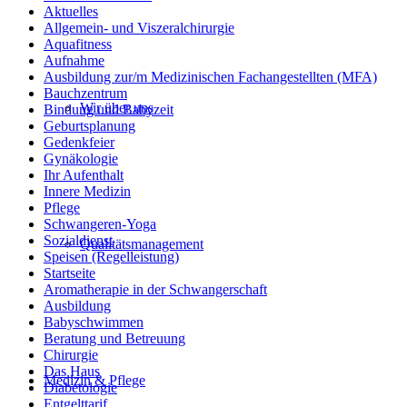
Aktuelles
Allgemein- und Viszeralchirurgie
Aquafitness
Aufnahme
Ausbildung zur/m Medizinischen Fachangestellten (MFA)
Bauchzentrum
Wir über uns
Bindung und Babyzeit
Geburtsplanung
Gedenkfeier
Gynäkologie
Ihr Aufenthalt
Innere Medizin
Pflege
Schwangeren-Yoga
Sozialdienst
Qualitätsmanagement
Speisen (Regelleistung)
Startseite
Aromatherapie in der Schwangerschaft
Ausbildung
Babyschwimmen
Beratung und Betreuung
Chirurgie
Das Haus
Medizin & Pflege
Diabetologie
Entgelttarif