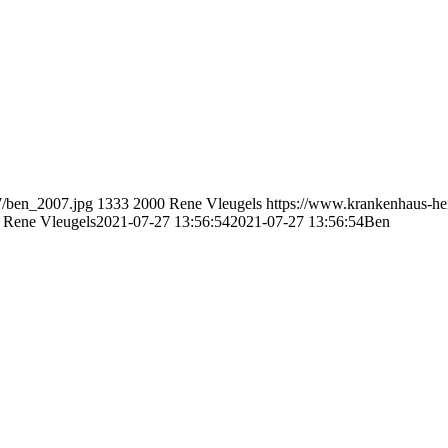
7/ben_2007.jpg
1333
2000
Rene Vleugels
https://www.krankenhaus-he
Rene Vleugels
2021-07-27 13:56:54
2021-07-27 13:56:54
Ben