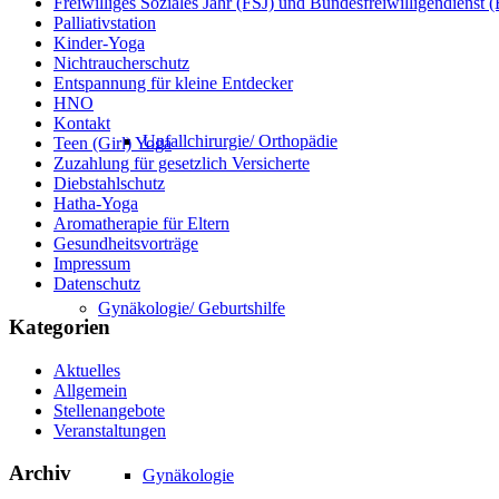
Freiwilliges Soziales Jahr (FSJ) und Bundesfreiwilligendienst
Palliativstation
Kinder-Yoga
Nichtraucherschutz
Entspannung für kleine Entdecker
HNO
Kontakt
Unfallchirurgie/ Orthopädie
Teen (Girl) Yoga
Zuzahlung für gesetzlich Versicherte
Diebstahlschutz
Hatha-Yoga
Aromatherapie für Eltern
Gesundheitsvorträge
Impressum
Datenschutz
Gynäkologie/ Geburtshilfe
Kategorien
Aktuelles
Allgemein
Stellenangebote
Veranstaltungen
Archiv
Gynäkologie