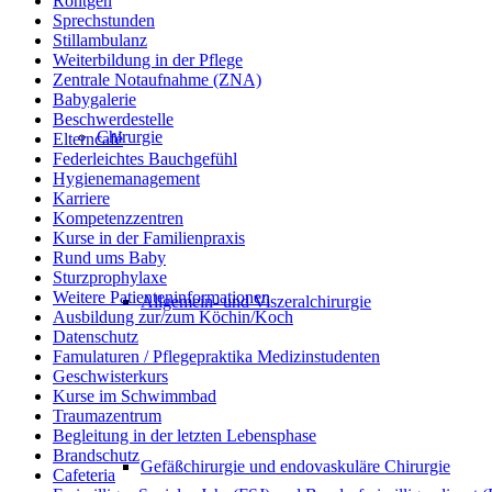
Röntgen
Sprechstunden
Stillambulanz
Weiterbildung in der Pflege
Zentrale Notaufnahme (ZNA)
Babygalerie
Beschwerdestelle
Chirurgie
Elterncafé
Federleichtes Bauchgefühl
Hygienemanagement
Karriere
Kompetenzzentren
Kurse in der Familienpraxis
Rund ums Baby
Sturzprophylaxe
Weitere Patienteninformationen
Allgemein- und Viszeralchirurgie
Ausbildung zur/zum Köchin/Koch
Datenschutz
Famulaturen / Pflegepraktika Medizinstudenten
Geschwisterkurs
Kurse im Schwimmbad
Traumazentrum
Begleitung in der letzten Lebensphase
Brandschutz
Gefäßchirurgie und endovaskuläre Chirurgie
Cafeteria