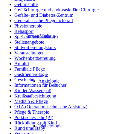
Geburtshilfe
Gefäßchirurgie und endovaskuläre Chirurgie
Gefäße- und Diabetes-Zentrum
Generalistische Pflegefachkraft
Physiotherapie
Rehasport
Innere Medizin
Speisen (Wahlleistung)
Stellenangebote
Stillvorbereitungskurs
Veranstaltungen
Wochenbettbetreuung
Anfahrt
Familiale Pflege
Gastroenterologie
Geschichte
Angiologie
Informationen für Besucher
Kinder-Wasserspaß
Kreißsaalbesichtigung
Medizin & Pflege
OTA (Operationstechnische Assistenz)
Pflege & Therapie
Praktisches Jahr (PJ)
Rückbildung mit Kind
Diabetologie
Rund ums Baby
Seelsorge