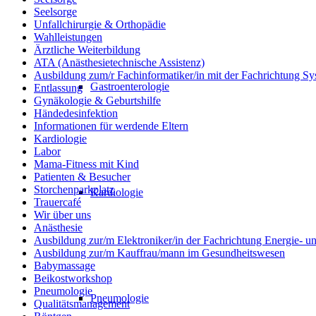
Seelsorge
Unfallchirurgie & Orthopädie
Wahlleistungen
Ärztliche Weiterbildung
ATA (Anästhesietechnische Assistenz)
Ausbildung zum/r Fachinformatiker/in mit der Fachrichtung Sy
Gastroenterologie
Entlassung
Gynäkologie & Geburtshilfe
Händedesinfektion
Informationen für werdende Eltern
Kardiologie
Labor
Mama-Fitness mit Kind
Patienten & Besucher
Storchenparkplatz
Kardiologie
Trauercafé
Wir über uns
Anästhesie
Ausbildung zur/m Elektroniker/in der Fachrichtung Energie- 
Ausbildung zur/m Kauffrau/mann im Gesundheitswesen
Babymassage
Beikostworkshop
Pneumologie
Pneumologie
Qualitätsmanagement